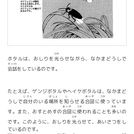
ひか
ホタルは、おしりを
光
らせながら、なかまどうしで
かいわ
会話
をしているのです。
たとえば、ゲンジボタルやヘイケボタルは、なかまど
じぶん
ばしょ
し
あいず
つか
うしで
自分
のいる
場所
を
知
らせる
合図
に
使
っていま
あいず
つか
おお
す。また、おすとめすの
合図
に
使
われることも
多
いの
ひか
です。このように、おしりを
光
らせて、あいさつをし
ているのです。