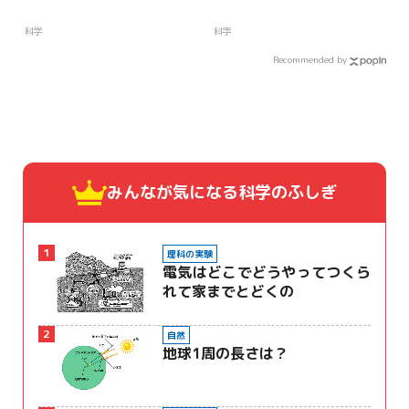
科学
科学
Recommended by
みんなが気になる
科学のふしぎ
1
理科の実験
電気はどこでどうやってつくら
れて家までとどくの
2
自然
地球1周の長さは？