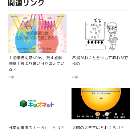
関連リンク
「地球防衛隊SDGs」第４話解
お湯がわくとどうしてあわがで
説編「昔より暑い日が増えてい
るの
る？」
科学
科学
日本国憲法の「三原則」とは？
太陽の大きさはどれくらい？