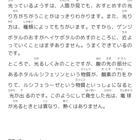
ひか
にんげん
み
ひか
光
っているようすは、
人間
が
見
ても、おすとめすの
光
かた
ひか
り
方
がちがうことがはっきりわかります。また、
光
り
かた
しゅるい
方
は、
種類
によってもちがいます。ですから、ゲンジ
ちか
ボタルのおすがヘイケボタルのめすのところに、
近
よ
っていくことはまずありません。うまくできているの
です。
ひか
はら
さき
ぶぶん
ところで、
光
るしくみのことですが、
腹
の
先
の
部分
に
ぶっしつ
さんそ
ちから
あるホタルルシフェリンという
物質
が、
酸素
の
力
をか
ぶっしつ
りて、ルシフェラーゼという
物質
といっしょになると
ひかり
で
はっせい
ひかり
でんきゅう
光
が
出
るのです。このようにして
発生
した
光
は、
電球
ひか
こと
あつ
が
光
るときとは
異
なり、
熱
くはありません。