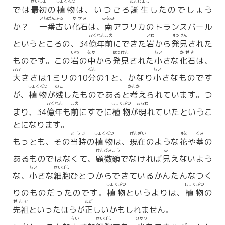
さいしょ
しょくぶつ
たんじょう
では
最初
の
植物
は、いつごろ
誕生
したのでしょう
いちばん
ふる
かせき
みなみ
か？
一番
古
い
化石
は、
南
アフリカのトランスバール
おく
ねん
まえ
いわ
はっけん
というところの、34
億
年
前
にできた
岩
から
発見
された
いわ
なか
はっけん
ちい
かせき
ものです。この
岩
の
中
から
発見
された
小
さな
化石
は、
おお
ぶん
ちい
大
きさは1ミリの10
分
の1と、かなり
小
さなものです
しょくぶつ
のこ
かんが
が、
植物
が
残
したものであると
考
えられています。つ
おく
ねん
まえ
しょくぶつ
あらわ
まり、34
億
年
も
前
にすでに
植物
が
現
れていたというこ
とになります。
とうじ
しょくぶつ
げんざい
はな
くき
もっとも、その
当時
の
植物
は、
現在
のような
花
や
茎
の
けんびきょう
み
あるものではなくて、
顕微鏡
でなければ
見
えないよう
ちい
さいぼう
な、
小
さな
細胞
ひとつからできているかんたんなつく
しょくぶつ
しょくぶつ
りのものだったのです。
植物
というよりは、
植物
の
せんぞ
ただ
先祖
といったほうが
正
しいかもしれません。
ちい
さいぼう
ひかり