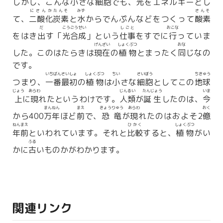
しかし、こんな
小
さな
細胞
でも、
光
をエネルギーとし
にさんか
たんそ
みず
さんそ
て、
二酸化
炭素
と
水
からでんぷんなどをつくって
酸素
だ
こうごうせい
しごと
おこな
をはき
出
す「
光合成
」という
仕事
をすでに
行
っていま
げんざい
しょくぶつ
おな
した。このはたらきは
現在
の
植物
とまったく
同
じなの
です。
いちばん
さいしょ
しょくぶつ
ちい
さいぼう
ちきゅう
つまり、
一番
最初
の
植物
は
小
さな
細胞
としてこの
地球
じょう
あらわ
じんるい
たんじょう
いま
上
に
現
れたというわけです。
人類
が
誕生
したのは、
今
まん
ねん
まえ
きょうりゅう
あらわ
おく
から400
万
年
ほど
前
で、
恐竜
が
現
れたのはおよそ2
億
ねん
まえ
ひかく
しょくぶつ
年
前
といわれています。それと
比較
すると、
植物
がい
ふる
かに
古
いものかがわかります。
関連リンク