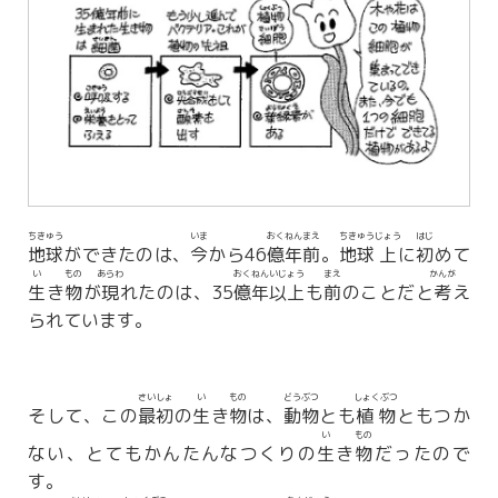
ちきゅう
いま
おく
ねん
まえ
ちきゅう
じょう
はじ
地球
ができたのは、
今
から46
億
年
前
。
地球
上
に
初
めて
い
もの
あらわ
おく
ねん
いじょう
まえ
かんが
生
き
物
が
現
れたのは、35
億
年
以上
も
前
のことだと
考
え
られています。
さいしょ
い
もの
どうぶつ
しょくぶつ
そして、この
最初
の
生
き
物
は、
動物
とも
植物
ともつか
い
もの
ない、とてもかんたんなつくりの
生
き
物
だったので
す。