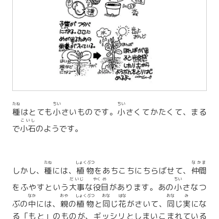
たね
ちい
ちい
種
はとても
小
さいものです。
小
さくてかたくて、まる
こいし
で
小石
のようです。
たね
しょくぶつ
なかま
しかし、
種
には、
植物
をあちこちにちらばせて、
仲間
だいじ
やく
め
ちい
をふやすという
大事
な
役
目
があります。あの
小
さなつ
なか
おや
しょくぶつ
おな
はな
おな
み
ぶの
中
には、
親
の
植物
と
同
じ
花
がさいて、
同
じ
実
にな
る「もと」のものが、ギッシリとしまいこまれている