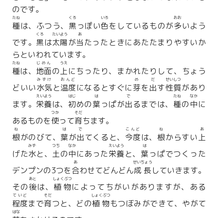
のです。
たね
くろ
いろ
おお
種
は、ふつう、
黒
っぽい
色
をしているものが
多
いよう
くろ
たいよう
あ
です。
黒
は
太陽
が
当
たったときにあたたまりやすいか
らといわれています。
たね
じめん
うえ
種
は、
地面
の
上
にちったり、まかれたりして、ちょう
みずけ
おんど
め
だ
せいしつ
どいい
水気
と
温度
になるとすぐに
芽
を
出
す
性質
があり
えいよう
はじ
は
で
たね
なか
ます。
栄養
は、
初
めの
葉
っぱが
出
るまでは、
種
の
中
に
つか
そだ
あるものを
使
って
育
ちます。
ね
は
で
こんど
ね
あ
根
がのびて、
葉
が
出
てくると、
今度
は、
根
からすい
上
みず
つち
なか
えいよう
は
げた
水
と、
土
の
中
にあった
栄養
と、
葉
っぱでつくった
あ
せいちょう
デンプンの3つを
合
わせてどんどん
成長
していきます。
あと
しょくぶつ
その
後
は、
植物
によってちがいがありますが、ある
ていど
そだ
しょくぶつ
程度
まで
育
つと、どの
植物
もつぼみができて、やがて
はな