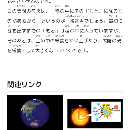
花
をさかせるのです。
しつもん
こた
たね
なか
この
質問
の
答
えは、「
種
の
中
にその『もと』になるも
いちばん
てきとう
さいしょ
のがあるから」というのが
一番
適当
でしょう。
最初
に
め
だ
たね
なか
はい
芽
を
出
すまでの「もと」は
種
の
中
に
入
っていますが、
つち
なか
えいよう
あ
たいよう
ひかり
そのあとは、
土
の
中
の
栄養
をすい
上
げたり、
太陽
の
光
えいよう
おお
を
栄養
にして
大
きくなっていくのです。
関連リンク