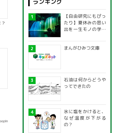
ランキング
【自由研究にもぴっ
たり】夏休みの思い
は？
出を一生モノの学び
に！「光の不思議」
探究ガイド
まんがひみつ文庫
石油は何からどうや
ってできたの
氷に塩をかけると、
なぜ温度が下がる
の？