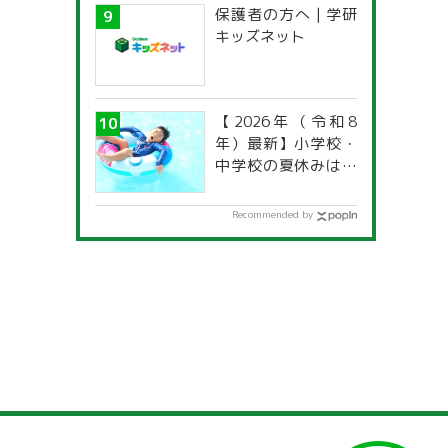
保護者の方へ | 学研
キッズネット
【2026年（令和8
年）最新】小学校・
中学校の夏休みはい
つからいつまで？ 都
道府県別「夏季休暇
Recommended by
一覧」