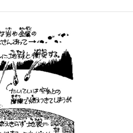
植物
くらしと食
自然
宇宙
身近なふしぎ
理科の実験