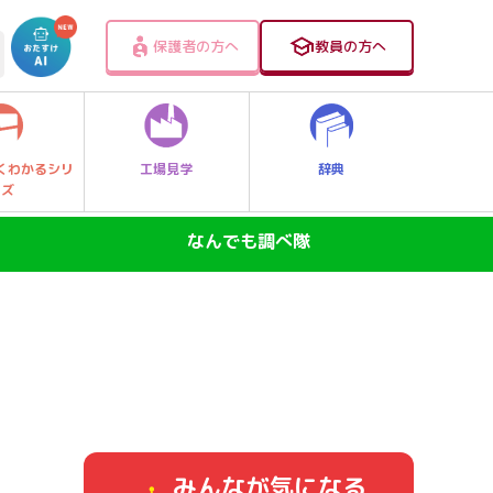
保護者の方へ
教員の方へ
工場見学
辞典
くわかるシリ
ーズ
なんでも調べ隊
SDGs―地球の未来―
ニュースのなぜ
なぜなに大発見！レッツゴー探Qキッズ
身近なふしぎ
みんなが気になる