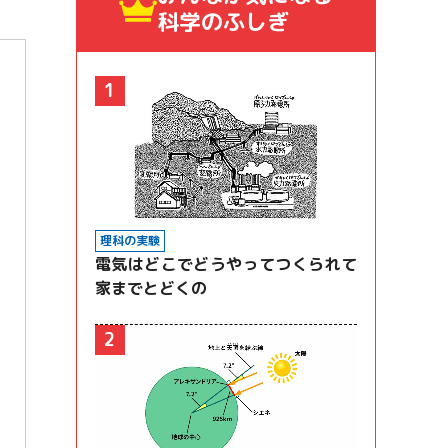
科学のふしぎ
1
理科の実験
電気はどこでどうやってつくられて
家までとどくの
2