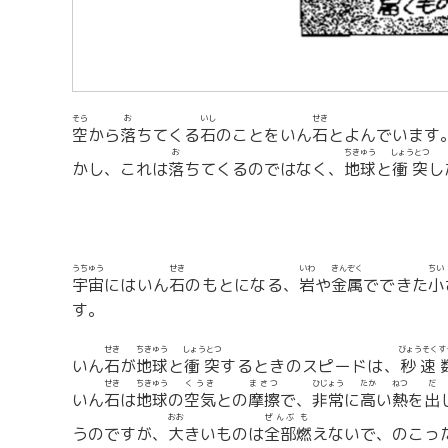
そら
お
いし
せき
空
から
落
ちてくる
石
のことをいん
石
とよんでいます
お
ちきゅう
しょうとつ
かし、これは
落
ちてくるのではなく、
地球
と
衝突
し
うちゅう
せき
いわ
きんぞく
ちい
宇宙
にはいん
石
のもとになる、
岩
や
金属
でできた
小
す。
せき
ちきゅう
しょうとつ
びょうそくす
いん
石
が
地球
と
衝突
するときのスピードは、
秒速
せき
ちきゅう
くうき
まさつ
ひじょう
たか
ねつ
だ
いん
石
は
地球
の
空気
との
摩擦
で、
非常
に
高
い
熱
を
出
おお
ぜんぶ
も
うのですが、
大
きいものは
全部
燃
えないで、のこっ