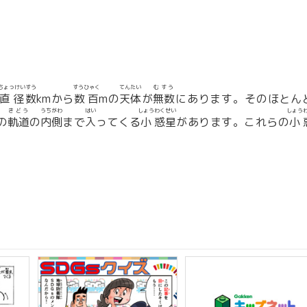
ちょっけい
すう
すうひゃく
てんたい
むすう
直径
数
kmから
数百
mの
天体
が
無数
にあります。そのほとん
きどう
うちがわ
はい
しょう
わくせい
しょう
の
軌道
の
内側
まで
入
ってくる
小
惑星
があります。これらの
小