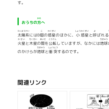
す。
かた
おうちの
方
へ
たいようけい
こ
わくせい
しょう
わくせい
よ
太陽系
には8
個
の
惑星
のほかに、
小
惑星
と
呼
ばれる
かせい
もくせい
あいだ
こうてん
ちきゅう
火星
と
木星
の
間
を
公転
していますが、なかには
地球
ちきゅう
しょうとつ
のかけらが
地球
と
衝突
するのです。
関連リンク