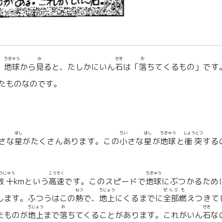
ちきゅう
み
せき
お
。
地球
から
見
ると、たしかにいん
石
は「
落
ちてくるもの」です
たものなのです。
ほし
ちい
ほし
ちきゅう
しょうとつ
さな
星
がたくさんあります。この
小
さな
星
が
地球
と
衝突
する
うじゅう
こうそく
ちきゅう
数十
kmという
高速
です。このスピードで
地球
にぶつかるため
ねつ
ちじょう
ぜんぶ
も
します。ふつうはこの
熱
で、
地上
にくるまでに
全部
燃
えつきて
ちじょう
お
せき
たものが
地上
まで
落
ちてくることがあります。これがいん
石
な