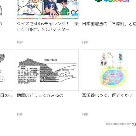
の
クイズでSDGsチャレンジ！ 楽
日本国憲法の「三原則」と
しく目指せ、SDGsマスター
科学
科学
目のし
地震はどうしておきるの
富栄養化って、何ですか？
）
科学
科学
Recommended by