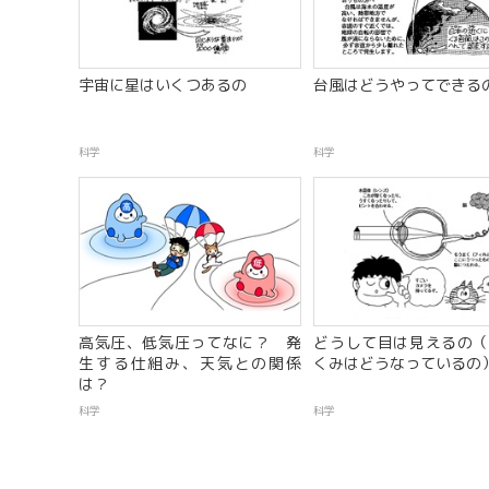
宇宙に星はいくつあるの
台風はどうやってできる
科学
科学
高気圧、低気圧ってなに？ 発
どうして目は見えるの（
生する仕組み、天気との関係
くみはどうなっているの
は？
科学
科学