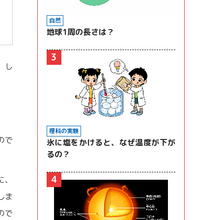
自然
地球1周の長さは？
3
。し
理科の実験
ので
氷に塩をかけると、なぜ温度が下が
るの？
4
に、
しま
ので