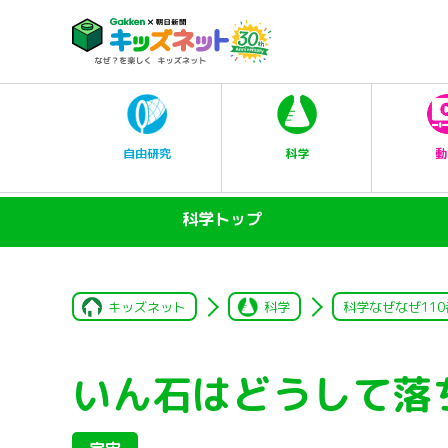
科学
自由研究
動
科学トップ
キッズネット
科学
科学なぜなぜ110
いん石はどうして落