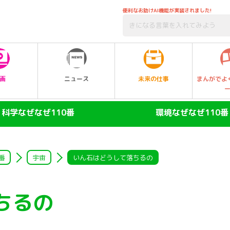
便利なお助けAI機能が実装されました!
未来の仕事
画
ニュース
まんがでよ
科学なぜなぜ110番
環境なぜなぜ110番
ヒト
大気
陸の動物
自然・生物
番
宇宙
いん石はどうして落ちるの
空の動物
水
ちるの
水の動物
ゴミ・リサイクル
昆虫
エネルギー・人口