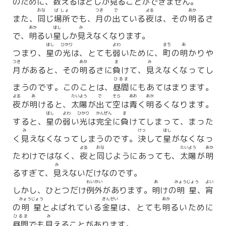
のために、
数
えるほどしか
見
ることができません。
おな
ばしょ
つき
で
よる
あか
また、
同
じ
場所
でも、
月
の
出
ている
夜
は、その
明
るさ
あか
ほし
み
で、
明
るい
星
しか
見
えなくなります。
ほし
ひかり
よわ
まち
あ
つまり、
星
の
光
は、とても
弱
いために、
町
の
明
かりや
つき
あか
ま
み
月
があると、その
明
るさに
負
けて、
見
えなくなってし
ひるま
まうのです。このことは、
昼間
にもあてはまります。
よる
あ
たいよう
で
そら
あお
あか
夜
が
明
けると、
太陽
が
出
て
空
は
青
く
明
るくなります。
ほし
よわ
ひかり
かんぜん
ま
すると、
星
の
弱
い
光
は
完全
に
負
けてしまって、まった
み
けっ
ほし
く
見
えなくなってしまうのです。
決
して
星
がなくなっ
よる
おな
たいよう
あか
たわけではなく、
夜
と
同
じようにあっても、
太陽
が
明
み
るすぎて、
見
えないだけなのです。
れいがい
あ
みょうじょう
よい
しかし、ひとつだけ
例外
があります。
明
けの
明星
、
宵
みょうじょう
きんせい
あか
の
明星
とよばれている
金星
は、とても
明
るいために
ひるま
み
昼間
でも
見
えることがあります。