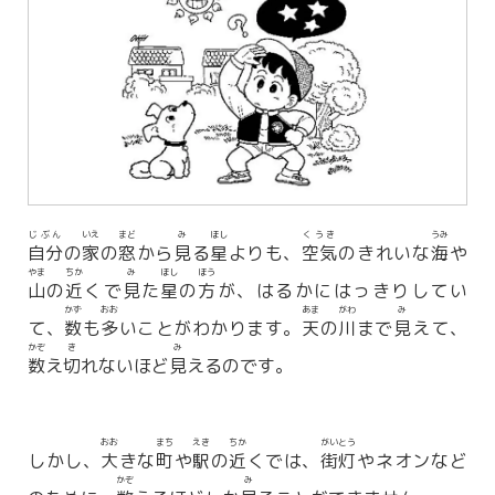
じぶん
いえ
まど
み
ほし
くうき
うみ
自分
の
家
の
窓
から
見
る
星
よりも、
空気
のきれいな
海
や
やま
ちか
み
ほし
ほう
山
の
近
くで
見
た
星
の
方
が、はるかにはっきりしてい
かず
おお
あま
がわ
み
て、
数
も
多
いことがわかります。
天
の
川
まで
見
えて、
かぞ
き
み
数
え
切
れないほど
見
えるのです。
おお
まち
えき
ちか
がいとう
しかし、
大
きな
町
や
駅
の
近
くでは、
街灯
やネオンなど
かぞ
み