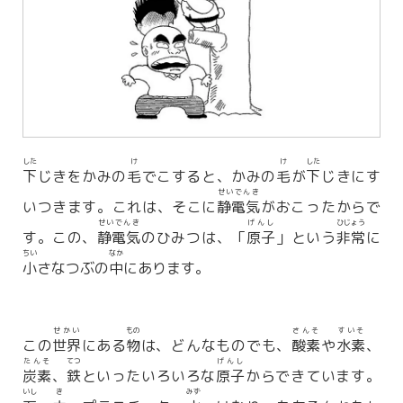
した
け
け
した
下
じきをかみの
毛
でこすると、かみの
毛
が
下
じきにす
せいでんき
いつきます。これは、そこに
静電気
がおこったからで
せいでんき
げんし
ひじょう
す。この、
静電気
のひみつは、「
原子
」という
非常
に
ちい
なか
小
さなつぶの
中
にあります。
せかい
もの
さんそ
すいそ
この
世界
にある
物
は、どんなものでも、
酸素
や
水素
、
たんそ
てつ
げんし
炭素
、
鉄
といったいろいろな
原子
からできています。
いし
き
みず