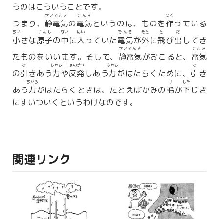
うのはこういうことです。
せいでんき
でんき
つく
つまり、
静電気
の
電気
というのは、ものを
作
っている
ちい
げんし
なか
はい
でんき
そと
と
だ
小
さな
原子
の
中
に
入
っていた
電気
が
外
に
飛
び
出
してき
せいでんき
でんき
たものをいいます。そして、
静電気
がおこると、
電気
ひ
ちから
はんぱつ
ちから
ひ
の
引
きあう
力
や
反発
しあう
力
がはたらくために、
引
き
ちから
け
した
あう
力
がはたらくときは、たとえばかみの
毛
が
下
じき
にすいついくというわけなのです。
関連リンク