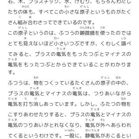
石
、
木
、プラスチック、
水
、けむり、もちろんわたし
からだ
ちい
げんし
たちの
体
も、すべてこの
小
さな
原子
というものがたく
く
あ
さん
組
み
合
わさってできているのです。
げんし
けんびきょう
つか
この
原子
というのは、ふつうの
顕微鏡
を
使
ったのでは
み
ちい
しら
とても
見
えないほど
小
さいつぶですが、くわしく
調
べ
でんき
てみると、プラスの
電気
をもったつぶとマイナスの
でんき
電気
をもったつぶとからできていることがわかりま
す。
もの
げんし
なか
ふつうは、
物
をつくっているたくさんの
原子
の
中
の、
でんき
でんき
プラスの
電気
とマイナスの
電気
は、つりあいながら
でんき
う
け
もの
電気
を
打
ち
消
しあっています。しかし、ふたつの
物
を
でんき
こすりあわせたりすると、プラスの
電気
とマイナスの
でんき
でんき
そと
電気
のつりあいがとれなくなり、
電気
が
外
へあらわれ
いっぱん
せいでんき
てくるというわけです。
一般
に、
静電気
がおこるとい