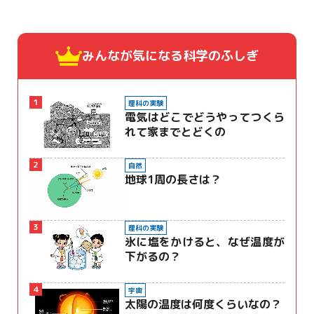
みんなが気になる
科学のふしぎ
1
理科の実験
電気はどこでどうやってつくら
れて家までとどくの
2
自然
地球1周の長さは？
3
理科の実験
氷に塩をかけると、なぜ温度が
下がるの？
4
宇宙
太陽の温度は何度くらいなの？