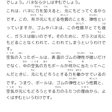
でしょう。バネなら
少
しはずむでしょう。
ちから
くわ
もと
これは、バネに
力
を
加
えると、
元
にもどってくるから
かたち
もと
せいしつ
だんせい
です。この、
形
が
元
にもどる
性質
のことを、
弾性
とい
せいしつ
つよ
っていますが、ゴムやバネは、この
性質
がとても
強
よわ
もと
く、ガラスは
弱
いのです。そのために、ガラスは
元
に
もどることなくわれて、こわれてしまうというわけで
す。
くうき
はい
ひょうめん
だんせい
つよ
空気
の
入
ったボールは、
表面
のゴムの
弾性
が
強
いだけ
なか
くうき
ほう
なに
あ
でなく、
中
の
空気
の
方
もボールが
何
かに
当
たってへこ
もと
ちから
はたら
んだときに、
元
にもどろうとする
力
を
働
かせているの
だんせい
せいしつ
です。つまり、ボールは、ゴムの
弾性
という
性質
と、
くうき
もと
ちから
りゆう
空気
が
元
にもどろうとする
力
のふたつの
理由
から、よ
くはずむというわけです。