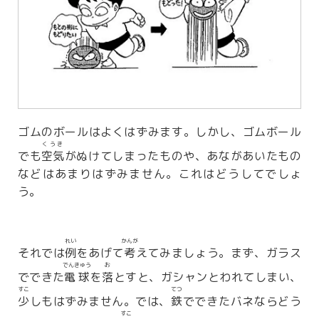
ゴムのボールはよくはずみます。しかし、ゴムボール
くうき
でも
空気
がぬけてしまったものや、あながあいたもの
などはあまりはずみません。これはどうしてでしょ
う。
れい
かんが
それでは
例
をあげて
考
えてみましょう。まず、ガラス
でんきゅう
お
でできた
電球
を
落
とすと、ガシャンとわれてしまい、
すこ
てつ
少
しもはずみません。では、
鉄
でできたバネならどう
すこ