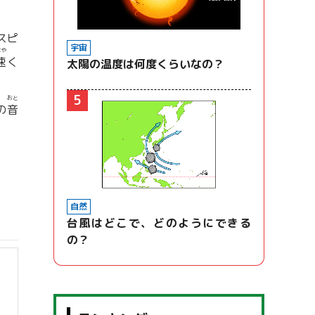
スピ
宇宙
はや
速
く
太陽の温度は何度くらいなの？
5
おと
の
音
自然
台風はどこで、どのようにできる
の？