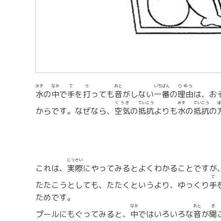
みず
なか
て
う
おと
いちばん
りゆう
水
の
中
で
手
を
打
っても
音
がしない
一番
の
理由
は、お
くうき
ていこう
みず
ていこう
ほ
からです。なぜなら、
空気
の
抵抗
よりも
水
の
抵抗
の
じっさい
これは、
実際
にやってみるとよくわかることですが
て
たたこうとしても、たたくというより、ゆっくり
手
ためです。
なか
おと
き
プールにもぐってみると、
中
ではいろいろな
音
が
聞