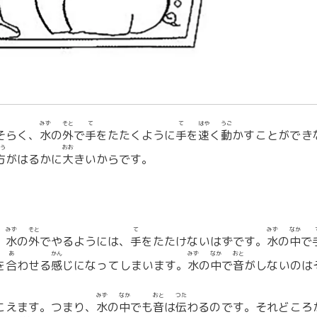
みず
そと
て
て
はや
うご
そらく、
水
の
外
で
手
をたたくように
手
を
速
く
動
かすことができ
う
おお
方
がはるかに
大
きいからです。
みず
そと
て
みず
なか
、
水
の
外
でやるようには、
手
をたたけないはずです。
水
の
中
で
あ
かん
みず
なか
おと
を
合
わせる
感
じになってしまいます。
水
の
中
で
音
がしないのは
みず
なか
おと
つた
こえます。つまり、
水
の
中
でも
音
は
伝
わるのです。それどころ