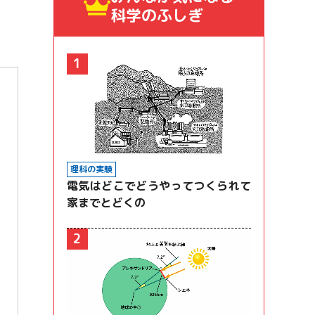
科学のふしぎ
1
理科の実験
電気はどこでどうやってつくられて
家までとどくの
2