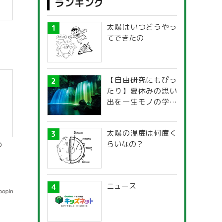
ランキング
太陽はいつどうやっ
てできたの
【自由研究にもぴっ
たり】夏休みの思い
出を一生モノの学び
に！「光の不思議」
探究ガイド
太陽の温度は何度く
らいなの？
の
ニュース