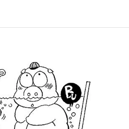
植物
くらしと食
自然
宇宙
身近なふしぎ
理科の実験