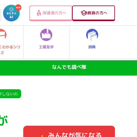
保護者の方へ
教員の方へ
工場見学
辞典
くわかるシリ
ーズ
なんでも調べ隊
SDGs―地球の未来―
ニュースのなぜ
がしないの
なぜなに大発見！レッツゴー探Qキッズ
が
身近なふしぎ
みんなが気になる