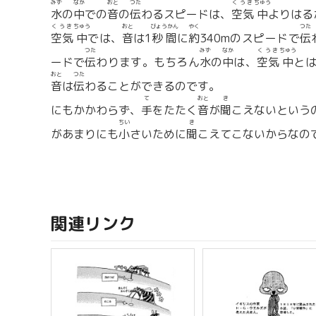
みず
なか
おと
つた
くうき
ちゅう
水
の
中
での
音
の
伝
わるスピードは、
空気
中
よりはる
くうき
ちゅう
おと
びょうかん
やく
つた
空気
中
では、
音
は1
秒間
に
約
340mのスピードで
伝
つた
みず
なか
くうき
ちゅう
ードで
伝
わります。もちろん
水
の
中
は、
空気
中
と
おと
つた
音
は
伝
わることができるのです。
て
おと
き
にもかかわらず、
手
をたたく
音
が
聞
こえないという
ちい
き
があまりにも
小
さいために
聞
こえてこないからなの
関連リンク