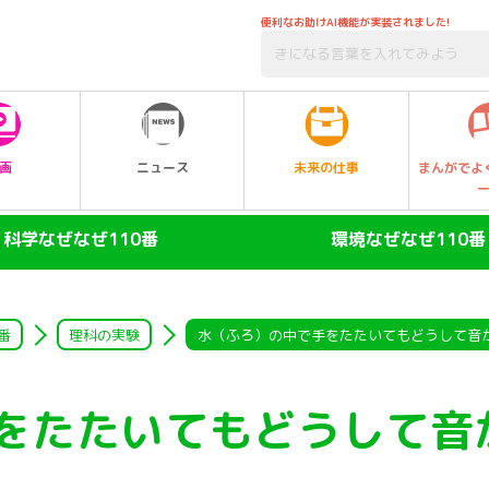
便利なお助けAI機能が実装されました!
未来の仕事
画
ニュース
まんがでよ
科学なぜなぜ110番
環境なぜなぜ110番
ヒト
大気
陸の動物
自然・生物
番
理科の実験
水（ふろ）の中で手をたたいてもどうして音
空の動物
水
をたたいてもどうして音
水の動物
ゴミ・リサイクル
昆虫
エネルギー・人口