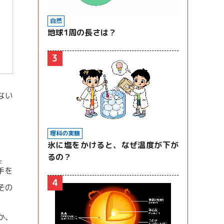
自然
地球1周の長さは？
3
ない
理科の実験
氷に塩をかけると、なぜ温度が下が
るの？
て
手
を
4
その
か、