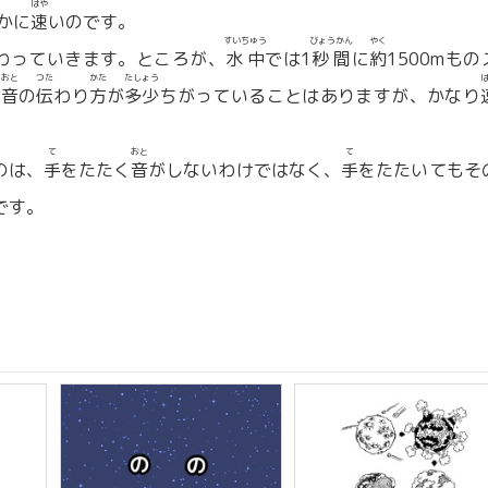
はや
かに
速
いのです。
すいちゅう
びょうかん
やく
わっていきます。ところが、
水中
では1
秒間
に
約
1500mもの
おと
つた
かた
たしょう
は
音
の
伝
わり
方
が
多少
ちがっていることはありますが、かなり
て
おと
て
のは、
手
をたたく
音
がしないわけではなく、
手
をたたいてもそ
です。