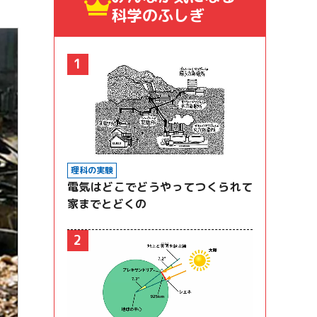
科学のふしぎ
1
理科の実験
電気はどこでどうやってつくられて
家までとどくの
2