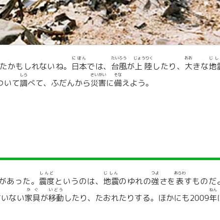
にほん
たいふう
じょうりく
おお
じし
たかもしれないね。
日本
では、
台風
が
上陸
したり、
大
きな
地
しら
さいがい
そな
ついて
調
べて、ふだんから
災害
に
備
えよう。
しんど
じしん
つよ
あらわ
があった。
震度
というのは、
地震
のゆれの
強
さを
表
すものだ
かぐ
いどう
ねん
ていない
家具
が
移動
したり、たおれたりする。ほかにも2009
年