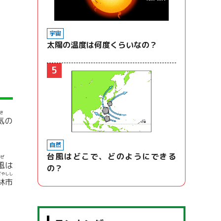
宇宙
太陽の温度は何度くらいなの？
5
き
気
の
自然
台風はどこで、どのようにできる
かぜ
風
は
の？
ばやしし
林市