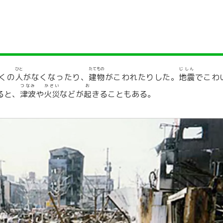
ひと
たてもの
じしん
くの
人
がなくなったり、
建物
がこわれたりした。
地震
でこわ
つなみ
かさい
お
ると、
津波
や
火災
などが
起
きることもある。