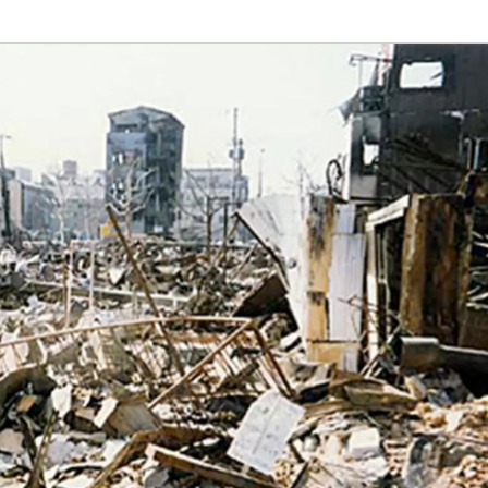
植物
くらしと食
自然
宇宙
身近なふしぎ
理科の実験