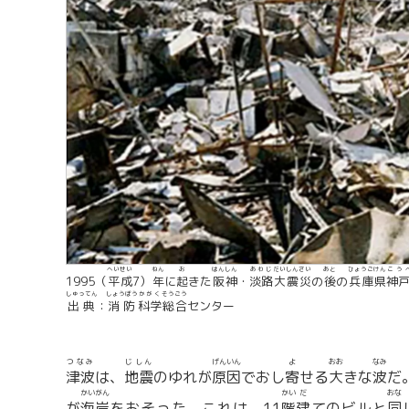
へいせい
ねん
お
はんしん
あわじ
だいしんさい
あと
ひょうごけん
こう
1995（
平成
7）
年
に
起
きた
阪神
・
淡路
大震災
の
後
の
兵庫県
神
しゅってん
しょうぼう
かがく
そうごう
出典
：
消防
科学
総合
センター
つなみ
じしん
げんいん
よ
おお
なみ
津波
は、
地震
のゆれが
原因
でおし
寄
せる
大
きな
波
だ
かいがん
かい
だ
おな
が
海岸
をおそった。これは、11
階
建
てのビルと
同