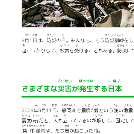
がつ
にち
ぼうさい
ひ
ぼうさい
くんれん
9
月
1
日
は、
防災
の
日
。みんなも、もう
防災
訓練
をし
お
ひがい
う
ぼうさい
起
こったりして、
被害
を
受
けることがある。
防災
に
さいがい
はっせい
にほん
さまざまな
災害
が
発生
する
日本
ねん
がつ
にち
しずおかけん
しんど
じゃく
つよ
じしん
2009
年
8
月
11
日
、
静岡県
で
震度
6
弱
という
強
い
地震
しんど
じゃく
ひと
た
むずか
こてい
震度
6
弱
だと、
人
が
立
っているのが
難
しく、
固定
し
しゅうちゅう
ごうう
まき
お
集中
豪雨
や、たつ
巻
が
起
こったね。