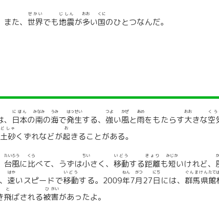
せかい
じしん
おお
くに
。また、
世界
でも
地震
が
多
い
国
のひとつなんだ。
にほん
みなみ
うみ
はっせい
つよ
かぜ
あめ
おお
くう
は、
日本
の
南
の
海
で
発生
する、
強
い
風
と
雨
をもたらす
大
きな
空
どしゃ
お
土砂
くずれなどが
起
きることがある。
たいふう
くら
ちい
いどう
きょり
みじか
。
台風
に
比
べて、うずは
小
さく、
移動
する
距離
も
短
いけれど、
はや
いどう
ねん
がつ
にち
ぐんまけん
たて
、
速
いスピードで
移動
する。2009
年
7
月
27
日
には、
群馬県
館
と
ひ
がい
き
飛
ばされる
被
害
があったよ。