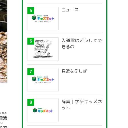
ニュース
入道雲はどうしてで
きるの
身近なふしぎ
辞典 | 学研キッズネ
ット
つなみ
津波
さい
災
で