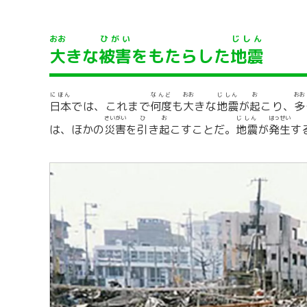
おお
ひがい
じしん
大
きな
被害
をもたらした
地震
にほん
なんど
おお
じしん
お
おお
日本
では、これまで
何度
も
大
きな
地震
が
起
こり、
多
さいがい
ひ
お
じしん
はっせい
は、ほかの
災害
を
引
き
起
こすことだ。
地震
が
発生
す