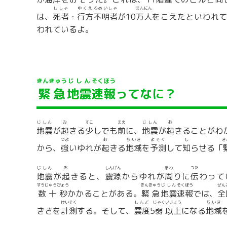
ししゃ
ゆくえ
ふめいしゃ
まん
にん
は、
死者
・
行方
不明者
が10
万
人
をこえたといわれ
われているよ。
きんきゅう
じしん
そくほう
緊急
地震
速報
ってなに？
じしん
お
すこ
まえ
じしん
お
地震
が
起
きる
少
しでも
前
に、
地震
が
起
きることがわ
つよ
お
ちいき
よそく
し
き
から、
強
いゆれが
起
きる
地域
を
予測
して
知
らせる「
じしん
お
しんげん
まわ
つた
地震
が
起
きると、
震源
からゆれが
周
りに
伝
わって
すうじゅうびょう
きんきゅう
じしん
そくほう
ぜん
数十秒
かかることがある。
緊急
地震
速報
では、
全
けいそく
しんど
じゃく
いじょう
ちいき
きさを
計測
する。そして、
震度
5
弱
以上
になる
地域