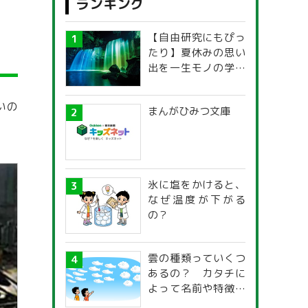
ランキング
【自由研究にもぴっ
たり】夏休みの思い
出を一生モノの学び
に！「光の不思議」
探究ガイド
いの
まんがひみつ文庫
氷に塩をかけると、
なぜ温度が下がる
の？
雲の種類っていくつ
あるの？ カタチに
よって名前や特徴が
違うの？