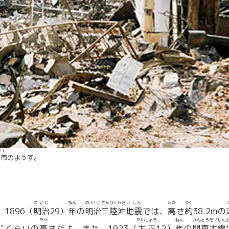
べし
戸市
のようす。
めいじ
ねん
めいじ
さんりく
おき
じしん
たか
やく
。1896（
明治
29）
年
の
明治
三陸
沖
地震
では、
高
さ
約
38.2mの
たか
たいしょう
ねん
かんとう
だいしん
じくらいの
高
さだよ。また、1923（
大正
12）
年
の
関東
大震