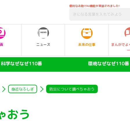
便利なお助けAI機能が実装されました!
未来の仕事
画
ニュース
まんがでよ
科学なぜなぜ110番
環境なぜなぜ110番
ヒト
大気
陸の動物
自然・生物
身近なふしぎ
防災について調べちゃおう
空の動物
水
ゃおう
水の動物
ゴミ・リサイクル
昆虫
エネルギー・人口