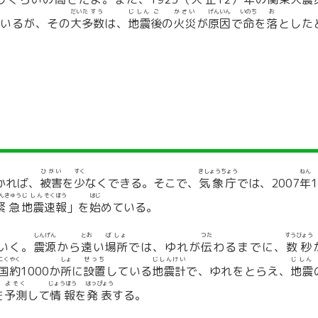
だい
たすう
じしん
ご
かさい
げんいん
いのち
お
ているが、その
大
多数
は、
地震
後
の
火災
が
原因
で
命
を
落
とした
ひがい
すく
きしょうちょう
ねん
かれば、
被害
を
少
なくできる。そこで、
気象庁
では、2007
年
1
んきゅう
じしん
そくほう
はじ
緊急
地震
速報
」を
始
めている。
しんげん
とお
ばしょ
つた
すうびょう
いく。
震源
から
遠
い
場所
では、ゆれが
伝
わるまでに、
数秒
こく
やく
しょ
せっち
じしんけい
じしん
国
約
1000か
所
に
設置
している
地震計
で、ゆれをとらえ、
地震
よそく
じょうほう
はっぴょう
を
予測
して
情報
を
発表
する。