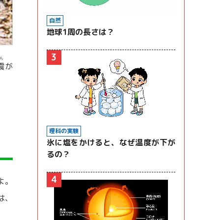
自然
地球1周の長さは？
3
ん
震
が
理科の実験
氷に塩をかけると、なぜ温度が下が
るの？
4
よ。
は、