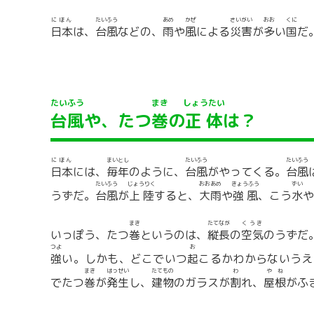
にほん
たいふう
あめ
かぜ
さい
がい
おお
くに
日本
は、
台風
などの、
雨
や
風
による
災
害
が
多
い
国
だ
たいふう
まき
しょうたい
台風
や、たつ
巻
の
正体
は？
にほん
まいとし
たいふう
たいふう
日本
には、
毎年
のように、
台風
がやってくる。
台風
たいふう
じょうりく
おおあめ
きょうふう
ずい
うずだ。
台風
が
上陸
すると、
大雨
や
強風
、こう
水
や
まき
たてなが
くうき
いっぽう、たつ
巻
というのは、
縦長
の
空気
のうずだ
つよ
お
強
い。しかも、どこでいつ
起
こるかわからないうえ
まき
はっせい
たてもの
わ
やね
でたつ
巻
が
発生
し、
建物
のガラスが
割
れ、
屋根
がふ