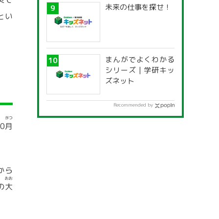
未来の仕事を探せ！
とい
まんがでよくわかる
シリーズ | 学研キッ
ズネット
Recommended by
がつ
0
月
から
おお
の
大