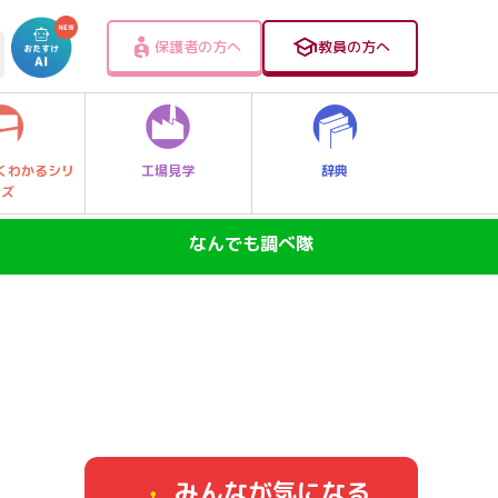
保護者の方へ
教員の方へ
工場見学
辞典
くわかるシリ
ーズ
なんでも調べ隊
SDGs―地球の未来―
ニュースのなぜ
なぜなに大発見！レッツゴー探Qキッズ
身近なふしぎ
みんなが気になる