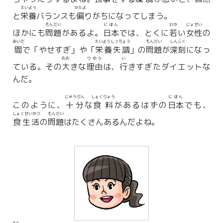
えいよう
かたよ
と
栄養
バランスも
偏
りがちになってしまう。
もんだい
にほん
わか
じょせい
ほかにも
問題
があるよ。
日本
では、とくに
若
い
女性
の
あいだ
えいようしっちょう
もんだい
しんこく
間
で「やせすぎ」や「
栄養失調
」の
問題
が
深刻
になっ
おお
りゆう
い
ている。その
大
きな
理由
は、
行
きすぎたダイエットな
んだ。
じゅうぶん
しょくりょう
にほん
このように、
十分
な
食料
があるはずの
日本
でも、
しょくせいかつ
もんだい
食生活
の
問題
はたくさんあるんだよね。
そら