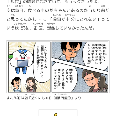
「
孤食
」の
問題
が
起
きていて、ショックだったよ。
そら
まいにち
た
あ
まえ
空
は
毎日
、
食
べるものがちゃんとあるのが
当
たり
前
だ
おも
しょくじ
じゅうぶん
と
思
ってたかも……。「
食事
が
十分
にとれない」って
じょうきょう
しょうじき
そうぞう
いう
状況
を、
正直
、
想像
していなかったんだ。
だい
わ
ちか
きが
もんだい
まんが
第
24
話
「
近
くにもある!
飢餓
問題
①」より