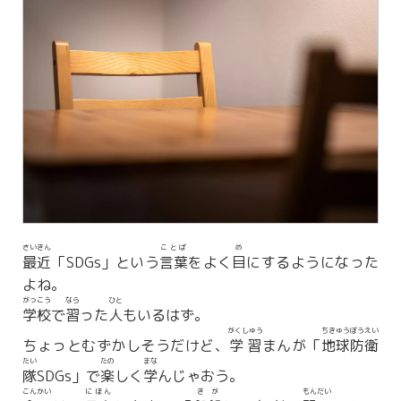
さいきん
ことば
め
最近
「SDGs」という
言葉
をよく
目
にするようになった
よね。
がっこう
なら
ひと
学校
で
習
った
人
もいるはず。
がくしゅう
ちきゅう
ぼうえい
ちょっとむずかしそうだけど、
学習
まんが「
地球
防衛
たい
たの
まな
隊
SDGs」で
楽
しく
学
んじゃおう。
こんかい
にほん
きが
もんだい