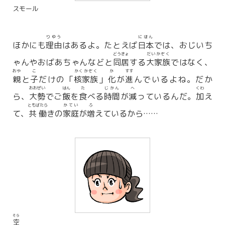
スモール
りゆう
にほん
ほかにも
理由
はあるよ。たとえば
日本
では、おじいち
どうきょ
だいかぞく
ゃんやおばあちゃんなどと
同居
する
大家族
ではなく、
おや
こ
かくかぞく
か
すす
親
と
子
だけの「
核家族
」
化
が
進
んでいるよね。だか
おおぜい
はん
た
じかん
へ
くわ
ら、
大勢
でご
飯
を
食
べる
時間
が
減
っているんだ。
加
え
ともばたら
かてい
ふ
て、
共働
きの
家庭
が
増
えているから……
そら
空