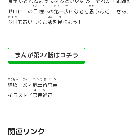
食事
がとれるようになるといいなあ。それが「
飢餓
を
もくひょう
だい
ぽ
おも
ゼロに」の
目標
への
第
一
歩
になると
思
うんだ！ さあ、
きょう
はん
た
今日
もおいしくご
飯
を
食
べよう！
まんが第27話はコチラ
こうせい
ぶん
つかだ
ちえみ
構成
・
文
／
塚田
智恵美
なら
ゆうき
イラスト／
奈良
裕己
関連リンク