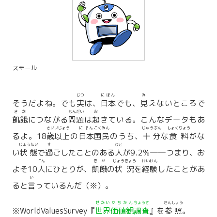
スモール
じつ
にほん
み
そうだよね。でも
実
は、
日本
でも、
見
えないところで
きが
もんだい
お
飢餓
につながる
問題
は
起
きている。こんなデータもあ
さい
いじょう
にほん
こくみん
じゅうぶん
しょくりょう
るよ。18
歳
以上
の
日本
国民
のうち、
十分
な
食料
がな
じょうたい
す
ひと
い
状態
で
過
ごしたことのある
人
が9.2％――つまり、お
にん
きが
じょうきょう
けいけん
よそ10
人
にひとりが、
飢餓
の
状況
を
経験
したことがあ
い
ると
言
っているんだ（※）。
せかい
かちかん
ちょうさ
さんしょう
※WorldValuesSurvey『
世界
価値観
調査
』を
参照
。