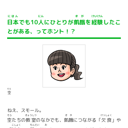
にほん
にん
きが
けいけん
日本
でも10
人
にひとりが
飢餓
を
経験
したこ
とがある、ってホント！？
そら
空
ねえ、スモール。
そら
きょうしつ
きが
けっしょく
空
たちの
教室
のなかでも、
飢餓
につながる「
欠食
」や
こしょく
もんだい
お