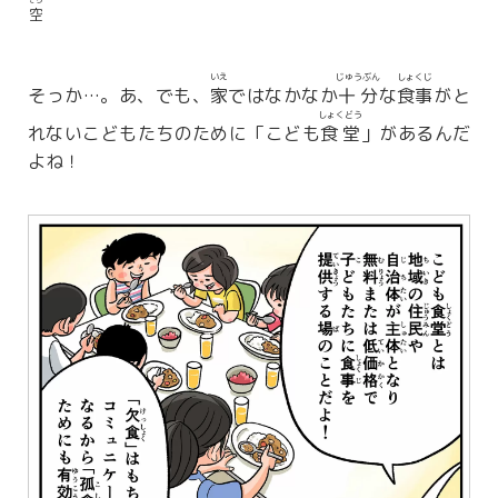
空
いえ
じゅうぶん
しょくじ
そっか…。あ、でも、
家
ではなかなか
十分
な
食事
がと
しょくどう
れないこどもたちのために「こども
食堂
」があるんだ
よね！