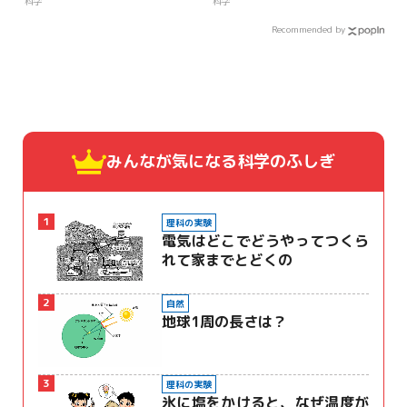
科学
科学
Recommended by
みんなが気になる
科学のふしぎ
1
理科の実験
電気はどこでどうやってつくら
れて家までとどくの
2
自然
地球1周の長さは？
3
理科の実験
氷に塩をかけると、なぜ温度が