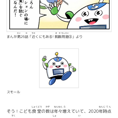
だい
わ
ちか
きが
もんだい
まんが
第
26
話
「
近
くにもある!
飢餓
問題
③」より
スモール
しょくどう
かず
ねんねん
ふ
ねん
じてん
そう！こども
食堂
の
数
は
年々
増
えていて、2020
年
時点
すく
しょ
い