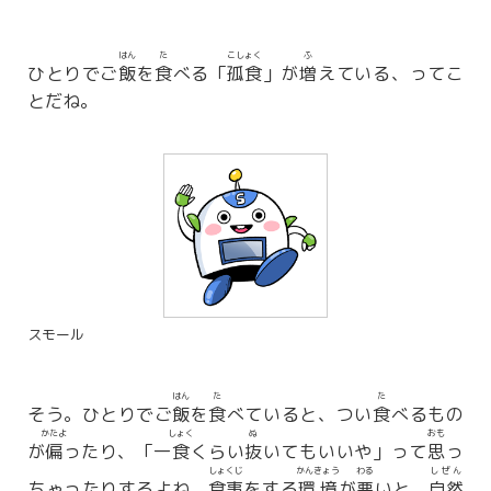
はん
た
こしょく
ふ
ひとりでご
飯
を
食
べる「
孤食
」が
増
えている、ってこ
とだね。
スモール
はん
た
た
そう。ひとりでご
飯
を
食
べていると、つい
食
べるもの
かたよ
しょく
ぬ
おも
が
偏
ったり、「一
食
くらい
抜
いてもいいや」って
思
っ
しょくじ
かんきょう
わる
しぜん
ちゃったりするよね。
食事
をする
環境
が
悪
いと、
自然