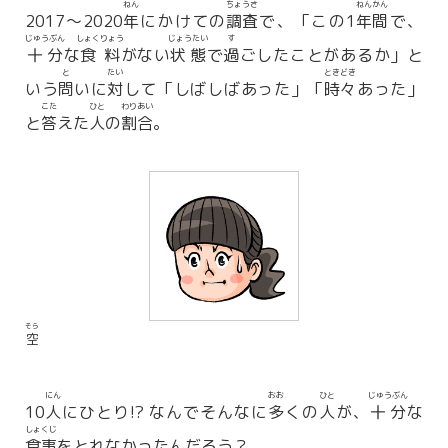
ねん
ちょうさ
ねん
かん
2017～2020
年
にかけての
調査
で、「この1
年
間
で、
じゅうぶん
しょくりょう
じょうたい
す
十分
な
食料
がない
状態
で
過
ごしたことがあるか」と
と
たい
ときどき
いう
問
いに
対
して「しばしばあった」「
時々
あった」
こた
ひと
わりあい
と
答
えた
人
の
割合
。
そら
空
にん
おお
ひと
じゅうぶん
10
人
にひとり!? なんでそんなに
多
くの
人
が、
十分
な
しょくじ
食事
をとれなかったんだろう？