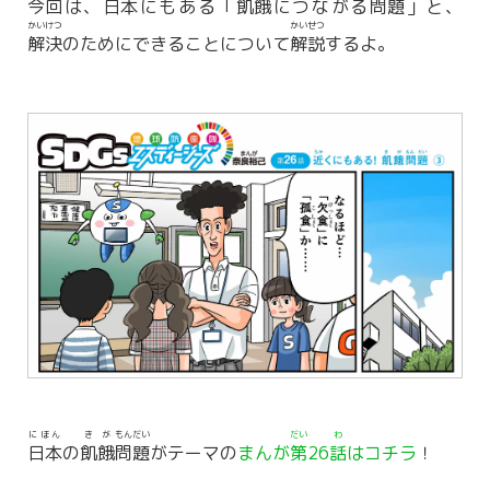
今回
は、
日本
にもある「
飢餓
につながる
問題
」と、
かいけつ
かいせつ
解決
のためにできることについて
解説
するよ。
にほん
きが
もんだい
だい
わ
日本
の
飢餓
問題
がテーマの
まんが
第
26
話
はコチラ
！