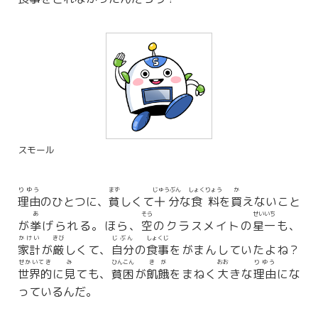
スモール
りゆう
まず
じゅうぶん
しょくりょう
か
理由
のひとつに、
貧
しくて
十分
な
食料
を
買
えないこと
あ
そら
せいいち
が
挙
げられる。ほら、
空
のクラスメイトの
星一
も、
かけい
きび
じぶん
しょくじ
家計
が
厳
しくて、
自分
の
食事
せかいてき
み
ひんこん
きが
おお
りゆう
世界的
に
見
ても、
貧困
が
飢餓
をまねく
大
きな
理由
にな
っているんだ。