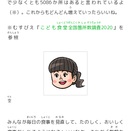
で
少
なくとも5086か
所
はあると
言
われているよ
ふ
（※）。これからもどんどん
増
えていったらいいね。
しょくどう
ぜんこく
かしょ
すう
ちょうさ
※むすびえ『
こども
食堂
全国
箇所
数
調査
2020
』を
さんしょう
参照
そら
空
まいにち
しょくじ
みなお
みんなが
毎日
の
食事
を
見直
して、たのしく、おいしく
しょくじ
きが