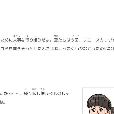
だいじ
と
く
そら
こんかい
すために
大事
な
取
り
組
みだよ。
空
たちは
今回
、リユースカップ
へ
のゴミを
減
らそうとしたんだよね。うまくいかなかったのはな
く
かえ
つか
たから……。
繰
り
返
し
使
えるものじゃ
ね。