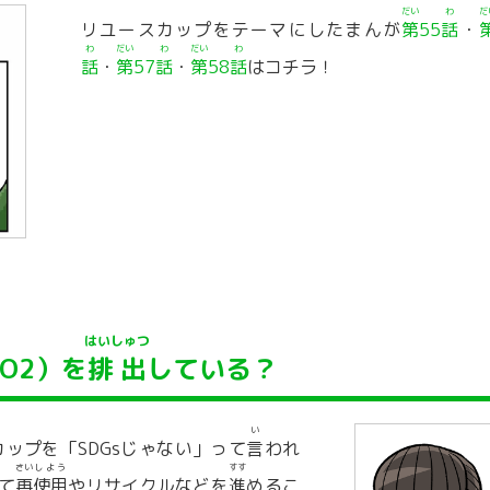
だい
わ
だ
リユースカップをテーマにしたまんが
第
55
話
・
わ
だい
わ
だい
わ
話
・
第
57
話
・
第
58
話
はコチラ！
はいしゅつ
O2）を
排出
している？
い
ップを「SDGsじゃない」って
言
われ
さい
しよう
すす
て
再
使用
やリサイクルなどを
進
めるこ