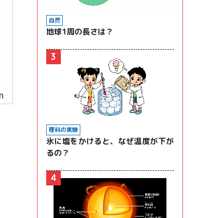
自然
地球1周の長さは？
3
理科の実験
氷に塩をかけると、なぜ温度が下が
るの？
4