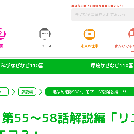
便利なお助けAI機能が実装されました!
未来の仕事
画
ニュース
まんがでよ
科学なぜなぜ110番
環境なぜなぜ110番
ヒト
大気
陸の動物
自然・生物
来―
解説編
「地球防衛隊SDGs」第55～58話解説編「リ
空の動物
水
」第55～58話解説編「リ
水の動物
ゴミ・リサイクル
昆虫
エネルギー・人口