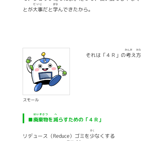
だいじ
まな
とが
大事
だと
学
んできたから。
かんが
かた
それは「４Ｒ」の
考
え
方
スモール
はいきぶつ
へ
■
廃棄物
を
減
らすための「４Ｒ」
すく
リデュース（Reduce）ゴミを
少
なくする