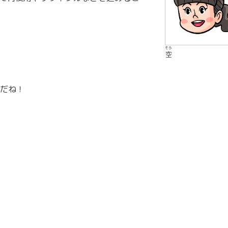
そら
空
だね！