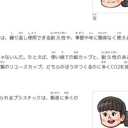
そら
空
く
かえ
しよう
たいきゅうせい
きせつ
とし
かんけい
つか
には、
繰
り
返
し
使用
できる
耐久性
や、
季節
や
年
に
関係
なく
使
え
つか
す
かみ
たいきゅうせい
じゃないんだ。たとえば、
使
い
捨
ての
紙
カップと、
耐久性
のあ
せい
おお
は
ク
製
のリユースカップ、どちらのほうがつくるのに
多
くCO2を
せいぞう
おお
られるプラスチックは、
製造
に
多
くの