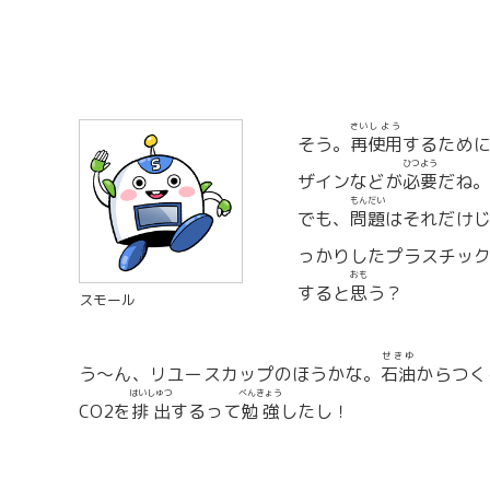
さい
しよう
そう。
再
使用
するため
ひつよう
ザインなどが
必要
だね。
もんだい
でも、
問題
はそれだけ
っかりしたプラスチッ
おも
すると
思
う？
スモール
せきゆ
う～ん、リユースカップのほうかな。
石油
からつく
はいしゅつ
べんきょう
CO2を
排出
するって
勉強
したし！