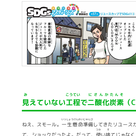
み
こうてい
にさんか
たんそ
見
えていない
工程
で
二酸化
炭素
（C
いっしょうけんめい
じゅんび
ねえ、スモール。
一生懸命
準備
してきたリユースカ
つか
す
て、ショックだったよ。だって、
使
い
捨
てじゃなく