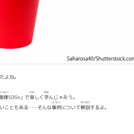
たよね。
えい
たい
たの
まな
衛
隊
SDGs」で
楽
しく
学
んじゃおう。
じれい
かいせつ
ないこともある……そんな
事例
について
解説
するよ。