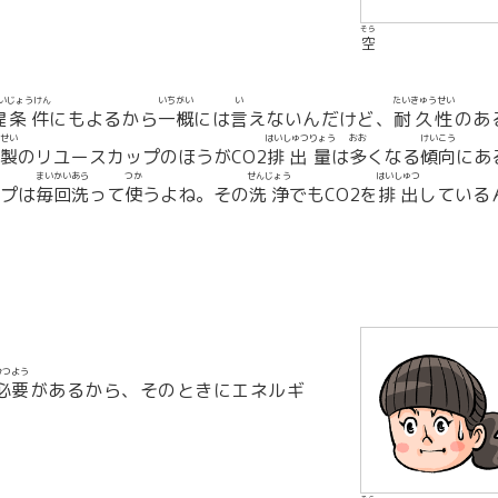
そら
空
い
じょうけん
いちがい
い
たいきゅうせい
提
条件
にもよるから
一概
には
言
えないんだけど、
耐久性
のあ
せい
はいしゅつ
りょう
おお
けいこう
製
のリユースカップのほうがCO2
排出
量
は
多
くなる
傾向
にあ
まいかい
あら
つか
せんじょう
はいしゅつ
プは
毎回
洗
って
使
うよね。その
洗浄
でもCO2を
排出
している
ひつよう
必要
があるから、そのときにエネルギ