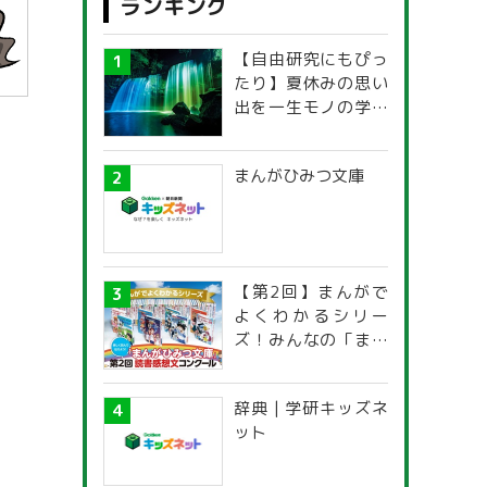
ランキング
【自由研究にもぴっ
たり】夏休みの思い
出を一生モノの学び
に！「光の不思議」
探究ガイド
まんがひみつ文庫
【第2回】まんがで
よくわかるシリー
ズ！みんなの「まん
がひみつ文庫」読書
感想文コンクール
辞典 | 学研キッズネ
ット