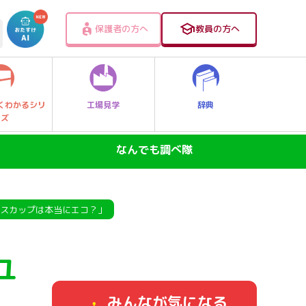
保護者の方へ
教員の方へ
工場見学
辞典
くわかるシリ
ーズ
なんでも調べ隊
SDGs―地球の未来―
ニュースのなぜ
ユースカップは本当にエコ？」
なぜなに大発見！レッツゴー探Qキッズ
ユ
身近なふしぎ
みんなが気になる