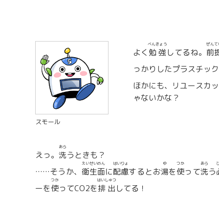
べんきょう
ぜんて
よく
勉強
してるね。
前
っかりしたプラスチック
ほかにも、リユースカッ
ゃないかな？
スモール
あら
えっ。
洗
うときも？
えいせいめん
はいりょ
ゆ
つか
あら
……そうか、
衛生面
に
配慮
するとお
湯
を
使
って
洗
う
つか
はいしゅつ
ーを
使
ってCO2を
排出
してる！