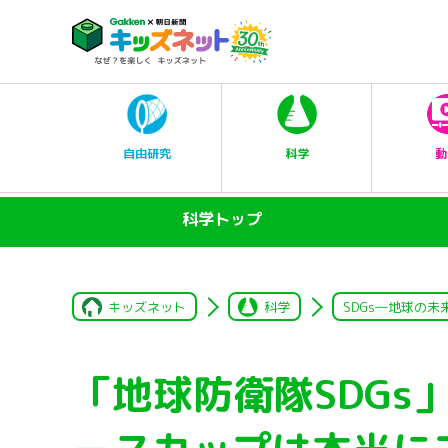
科学
自由研究
動
科学トップ
キッズネット
科学
SDGs―地球の未
「地球防衛隊SDGs