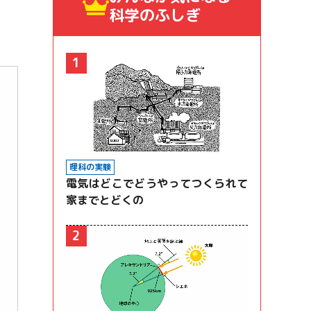
科学のふしぎ
1
理科の実験
電気はどこでどうやってつくられて
家までとどくの
2