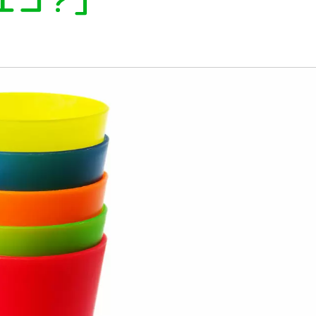
エコ？」
植物
くらしと食
自然
宇宙
身近なふしぎ
理科の実験