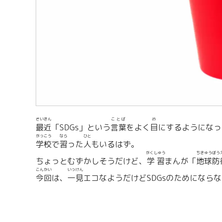
さいきん
ことば
め
最近
「SDGs」という
言葉
をよく
目
にするようになっ
がっこう
なら
ひと
学校
で
習
った
人
もいるはず。
がくしゅう
ちきゅう
ぼう
ちょっとむずかしそうだけど、
学習
まんが「
地球
防
こんかい
いっけん
今回
は、
一見
エコなようだけどSDGsのためになら