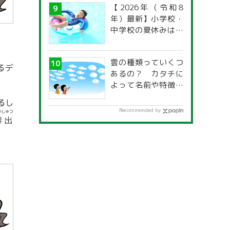
【2026年（令和8
年）最新】小学校・
中学校の夏休みはい
つからいつまで？ 都
道府県別「夏季休暇
雲の種類っていくつ
一覧」
るデ
あるの？ カタチに
よって名前や特徴が
違うの？
るし
Recommended by
いしゅつ
排出