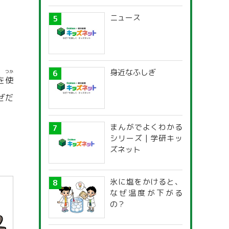
ニュース
身近なふしぎ
つか
を
使
ぜだ
まんがでよくわかる
シリーズ | 学研キッ
ズネット
氷に塩をかけると、
なぜ温度が下がる
の？