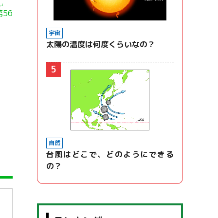
い
第
56
宇宙
太陽の温度は何度くらいなの？
5
自然
台風はどこで、どのようにできる
の？