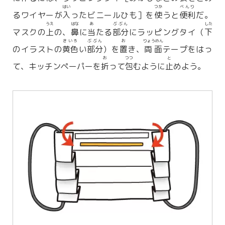
はい
つか
べんり
るワイヤーが
入
ったビニールひも］を
使
うと
便利
だ。
うえ
はな
あ
ぶぶん
した
マスクの
上
の、
鼻
に
当
たる
部分
にラッピングタイ（
下
きいろ
ぶぶん
お
りょうめん
のイラストの
黄色
い
部分
）を
置
き、
両面
テープをはっ
お
つつ
と
て、キッチンペーパーを
折
って
包
むように
止
めよう。