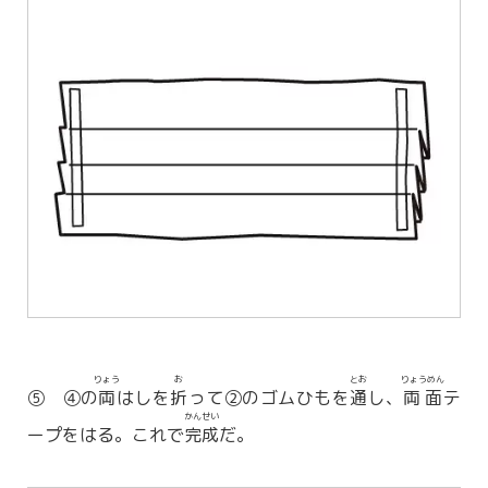
りょう
お
とお
りょうめん
⑤ ④の
両
はしを
折
って②のゴムひもを
通
し、
両面
テ
かんせい
ープをはる。これで
完成
だ。