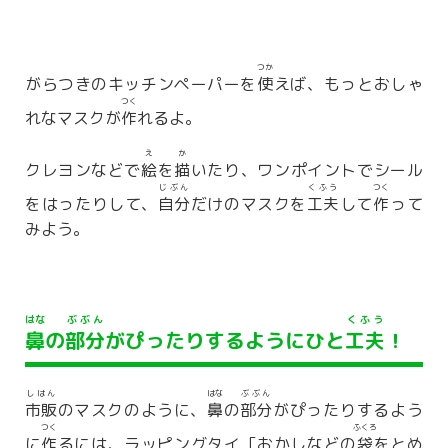
つか
がらつきのキッチンペーパーを
使
えば、もっとおしゃ
つく
れなマスクが
作
れるよ。
え
か
クレヨンなどで
絵
を
描
いたり、ワンポイントでシール
じぶん
くふう
つく
をはったりして、
自分
だけのマスクを
工夫
して
作
って
みよう。
はな
ぶぶん
くふう
鼻
の
部分
がぴったりするようにひと
工夫
！
しはん
はな
ぶぶん
市販
のマスクのように、
鼻
の
部分
がぴったりするよう
つく
ふくろ
に
作
るには、ラッピングタイ［おかしなどの
袋
をとめ