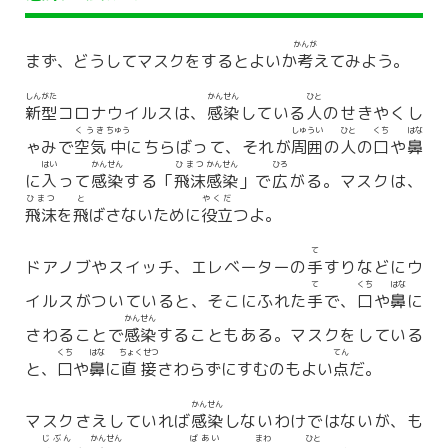
かんが
まず、どうしてマスクをするとよいか
考
えてみよう。
しんがた
かんせん
ひと
新型
コロナウイルスは、
感染
している
人
のせきやくし
くうき
ちゅう
しゅうい
ひと
くち
はな
ゃみで
空気
中
にちらばって、それが
周囲
の
人
の
口
や
鼻
はい
かんせん
ひまつ
かんせん
ひろ
に
入
って
感染
する「
飛沫
感染
」で
広
がる。マスクは、
ひまつ
と
やくだ
飛沫
を
飛
ばさないために
役立
つよ。
て
ドアノブやスイッチ、エレベーターの
手
すりなどにウ
て
くち
はな
イルスがついていると、そこにふれた
手
で、
口
や
鼻
に
かんせん
さわることで
感染
することもある。マスクをしている
くち
はな
ちょくせつ
てん
と、
口
や
鼻
に
直接
さわらずにすむのもよい
点
だ。
かんせん
マスクさえしていれば
感染
しないわけではないが、も
じぶん
かんせん
ばあい
まわ
ひと