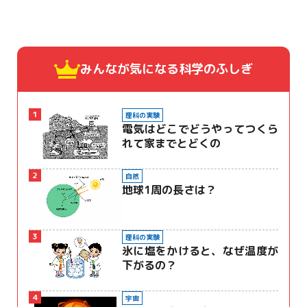
みんなが気になる
科学のふしぎ
1
理科の実験
電気はどこでどうやってつくら
れて家までとどくの
2
自然
地球1周の長さは？
3
理科の実験
氷に塩をかけると、なぜ温度が
下がるの？
4
宇宙