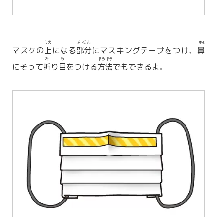
うえ
ぶぶん
はな
マスクの
上
になる
部分
にマスキングテープをつけ、
鼻
お
め
ほうほう
にそって
折
り
目
をつける
方法
でもできるよ。