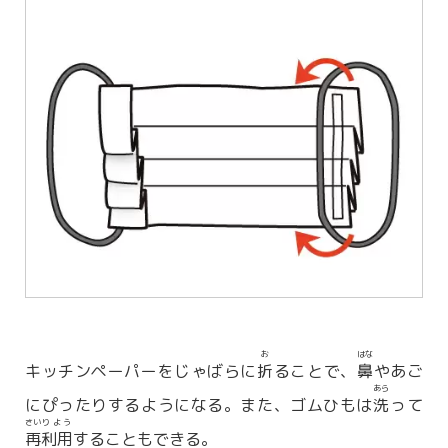
お
はな
キッチンペーパーをじゃばらに
折
ることで、
鼻
やあご
あら
にぴったりするようになる。また、ゴムひもは
洗
って
さい
りよう
再
利用
することもできる。