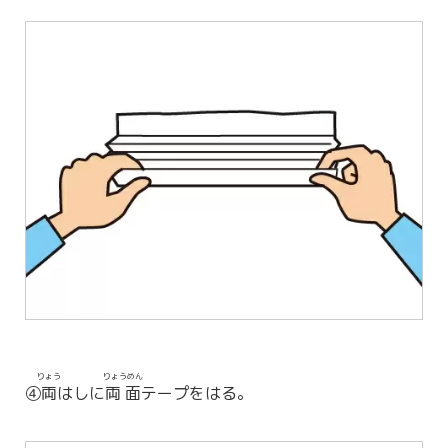
りょう
りょうめん
④
両
はしに
両面
テープをはる。