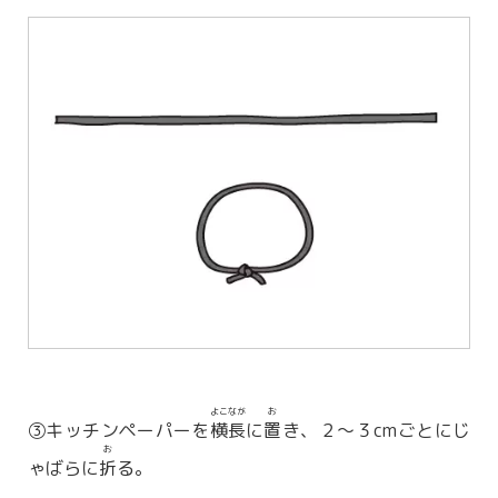
よこなが
お
③キッチンペーパーを
横長
に
置
き、２～３cmごとにじ
お
ゃばらに
折
る。