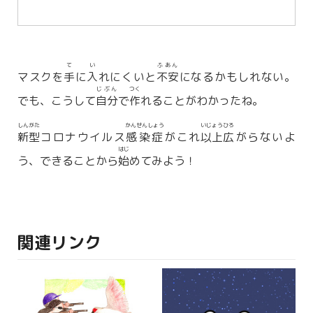
て
い
ふあん
マスクを
手
に
入
れにくいと
不安
になるかもしれない。
じぶん
つく
でも、こうして
自分
で
作
れることがわかったね。
しんがた
かんせんしょう
いじょう
ひろ
新型
コロナウイルス
感染症
がこれ
以上
広
がらないよ
はじ
う、できることから
始
めてみよう！
関連リンク