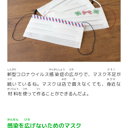
しんがた
かんせんしょう
ひろ
ぶそく
新型
コロナウイルス
感染症
の
広
がりで、マスク
不足
が
つづ
みせ
か
みぢか
続
いているね。マスクは
店
で
買
えなくても、
身近
な
ざいりょう
つか
つく
材料
を
使
って
作
ることができるんだよ。
かんせん
ひろ
感染
を
広
げないためのマスク