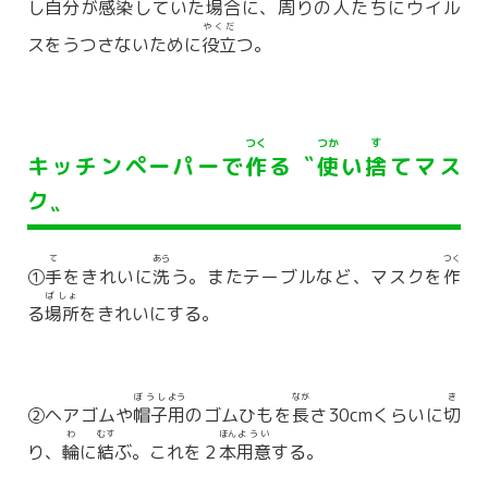
し
自分
が
感染
していた
場合
に、
周
りの
人
たちにウイル
やくだ
スをうつさないために
役立
つ。
つく
つか
す
キッチンペーパーで
作
る〝
使
い
捨
てマス
ク〟
て
あら
つく
①
手
をきれいに
洗
う。またテーブルなど、マスクを
作
ばしょ
る
場所
をきれいにする。
ぼうし
よう
なが
き
②ヘアゴムや
帽子
用
のゴムひもを
長
さ30cmくらいに
切
わ
むす
ほん
ようい
り、
輪
に
結
ぶ。これを２
本
用意
する。