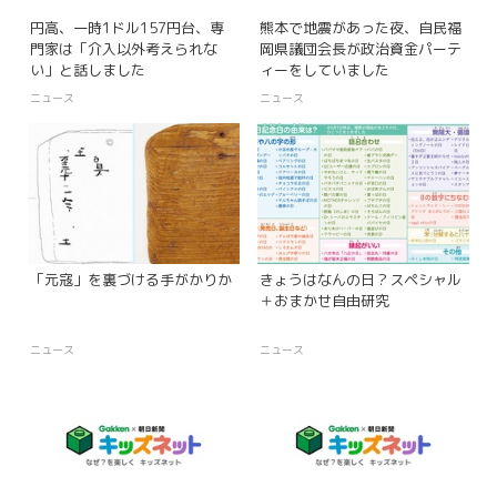
円高、一時1ドル157円台、専
熊本で地震があった夜、自民福
門家は「介入以外考えられな
岡県議団会長が政治資金パーテ
い」と話しました
ィーをしていました
ニュース
ニュース
「元寇」を裏づける手がかりか
きょうはなんの日？スペシャル
＋おまかせ自由研究
ニュース
ニュース