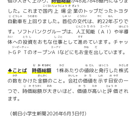
価
が
大
きく
上
がり、
時
価
総
額
が48
兆
7848
億
円
になりま
こく
ない
じょう
じょう
き
ぎょう
した。これまで
国
内
上
場
企
業
のトップだったトヨタ
じ
どう
しゃ
うわ
まわ
しゅ
い
こう
たい
やく
ねん
自
動
車
を
上
回
りました。
首
位
の
交
代
は、
約
22
年
ぶりで
じん
こう
ち
のう
エー
アイ
はん
どう
す。ソフトバンクグループは、
人
工
知
能
（
Ａ
I
）や
半
導
たい
とう
し
し
ごと
すす
体
への
投
資
をおもな
仕
事
として
進
めています。チャッ
ジー
ピー
ティー
エー
アイ
かね
だ
ト
G
P
T
のオープン
A
I
などにもお
金
を
出
しています。
じ
か
そう
がく
かぶ
ね
だん
はっ
こう
かぶ
しき
♣ことば
時
価
総
額
1
株
あたりの
値
段
と
発
行
した
株
式
かず
きん
がく
かい
しゃ
か
ち
しめ
め
やす
の
数
をかけた
金
額
のこと。
会
社
の
価
値
を
示
す
目
安
の一
じ
か
そう
がく
おお
か
ち
たか
ひょう
か
つで、
時
価
総
額
が
大
きいほど、
価
値
が
高
いと
評
価
され
ます。
（朝日小学生新聞2026年6月3日付）