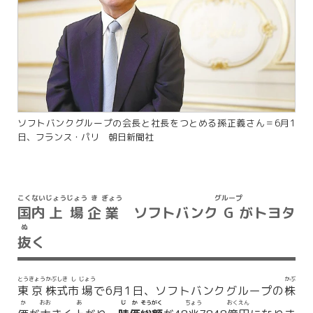
ソフトバンクグループの会長と社長をつとめる孫正義さん＝6月1
日、フランス・パリ 朝日新聞社
こく
ない
じょう
じょう
き
ぎょう
グループ
国
内
上
場
企
業
ソフトバンク
G
がトヨタ
ぬ
抜
く
とう
きょう
かぶ
しき
し
じょう
かぶ
東
京
株
式
市
場
で6月1日、ソフトバンクグループの
株
か
おお
あ
じ
か
そう
がく
ちょう
おく
えん