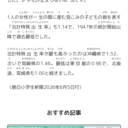
した。
少
子
化
が
止
まらない
状
況
です。
じょ
せい
いっ
しょう
あいだ
う
み
こ
かず
あらわ
1人の
女
性
が
一
生
の
間
に
産
む
見
こみの
子
どもの
数
を
表
す
ごう
けい
とく
しゅ
しゅっ
しょう
りつ
とう
けい
かい
し
い
「
合
計
特
殊
出
生
率
」も1.14で、1947年の
統
計
開
始
以
こう
か
こ
さい
てい
降
で
過
去
最
低
でした。
ごう
けい
とく
しゅ
しゅっ
しょう
りつ
もっと
たか
おき
なわ
けん
合
計
特
殊
出
生
率
が
最
も
高
かったのは
沖
縄
県
で1.52、
つ
みや
ざき
けん
さい
てい
とう
きょう
と
ほっ
かい
次
いで
宮
崎
県
の1.46。
最
低
は
東
京
都
の0.96で、
北
海
どう
みや
ぎ
けん
つづ
道
、
宮
城
県
も1.00と
続
きました。
（朝日小学生新聞2026年6月5日付）
おすすめ記事