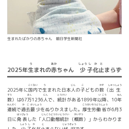
生まれたばかりの赤ちゃん 朝日学生新聞社
う
あか
しょう
し
か
と
2025年
生
まれの
赤
ちゃん
少
子
化
止
まらず
こく
ない
う
じん
こ
かず
しゅっ
しょう
2025年に
国
内
で
生
まれた日本
人
の
子
どもの
数
（
出
生
すう
まん
にん
とう
けい
い
こう
ねん
数
）は67
万
1236
人
で、
統
計
がある1899年
以
降
、10
年
れん
ぞく
か
こ
さい
しょう
こう
せい
ろう
どう
しょう
連
続
で
過
去
最
少
をぬりかえました。
厚
生
労
働
省
が6月3
はっ
ぴょう
じん
こう
どう
たい
とう
けい
がい
すう
日に
発
表
した「
人
口
動
態
統
計
（
概
数
）」からわかりま
しょう
し
か
と
じょう
きょう