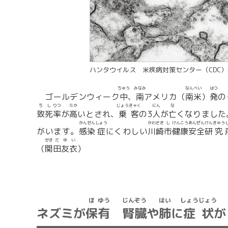
ハンタウイルス 米疾病対策センター（CDC
ちゅう
みなみ
なん
べい
はつ
ゴールデンウィーク
中
、
南
アメリカ（
南
米
）
発
の
ち
し
りつ
たか
じょう
きゃく
にん
な
致
死
率
が
高
いとされ、
乗
客
の3
人
が
亡
くなりました
かん
せん
しょう
かわ
さき
し
けん
こう
あん
ぜん
けん
きゅう
がいます。
感
染
症
にくわしい
川
崎
市
健
康
安
全
研
究
せき
だ
ゆ
い
（
関
田
友
衣
）
ほ
ゆう
じん
ぞう
はい
しょう
じょう
ネズミが
保
有
腎
臓
や
肺
に
症
状
が