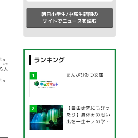
朝日小学生/中高生新聞の
サイトでニュースを読む
た。
ランキング
ひと
る
人
まんがひみつ文庫
た。
【自由研究にもぴっ
たり】夏休みの思い
出を一生モノの学び
に！「光の不思議」
探究ガイド