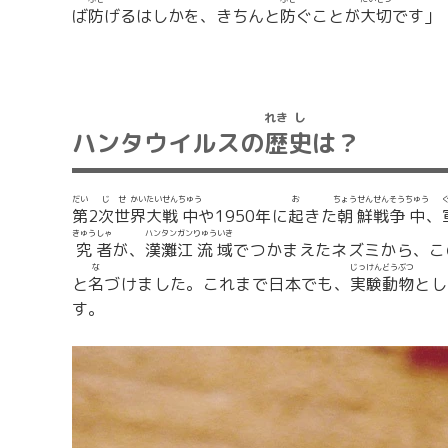
ば
防
げるはしかを、きちんと
防
ぐことが
大
切
です」
れき
し
ハンタウイルスの
歴
史
は？
だい
じ
せ
かい
たい
せん
ちゅう
お
ちょう
せん
せん
そう
ちゅう
第
2
次
世
界
大
戦
中
や1950年に
起
きた
朝
鮮
戦
争
中
、
きゅう
しゃ
ハン
タン
ガン
りゅう
いき
究
者
が、
漢
灘
江
流
域
でつかまえたネズミから、こ
な
じっ
けん
どう
ぶつ
と
名
づけました。これまで日本でも、
実
験
動
物
とし
す。