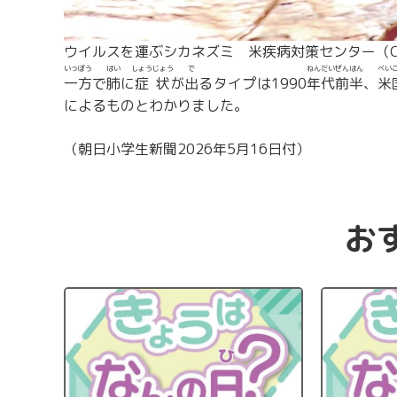
ウイルスを運ぶシカネズミ 米疾病対策センター（C
いっ
ぽう
はい
しょう
じょう
で
ねん
だい
ぜん
はん
べい
一
方
で
肺
に
症
状
が
出
るタイプは1990
年
代
前
半
、
米
によるものとわかりました。
（朝日小学生新聞2026年5月16日付）
お