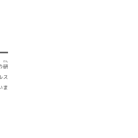
けん
の
研
ルス
いま