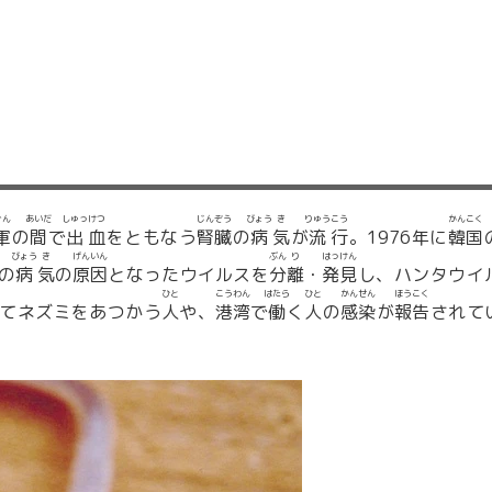
ぐん
あいだ
しゅっ
けつ
じん
ぞう
びょう
き
りゅう
こう
かん
こく
軍
の
間
で
出
血
をともなう
腎
臓
の
病
気
が
流
行
。1976年に
韓
国
びょう
き
げん
いん
ぶん
り
はっ
けん
の
病
気
の
原
因
となったウイルスを
分
離
・
発
見
し、ハンタウイ
ひと
こう
わん
はたら
ひと
かん
せん
ほう
こく
てネズミをあつかう
人
や、
港
湾
で
働
く
人
の
感
染
が
報
告
されて