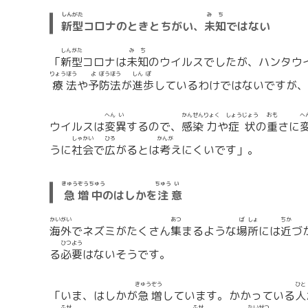
しん
がた
み
ち
新
型
コロナのときとちがい、
未
知
ではない
しん
がた
み
ち
「
新
型
コロナは
未
知
のウイルスでしたが、ハンタウ
りょう
ほう
よ
ぼう
ほう
しん
ぽ
療
法
や
予
防
法
が
進
歩
しているわけではないですが、
へん
い
かん
せん
りょく
しょう
じょう
おも
へ
ウイルスは
変
異
するので、
感
染
力
や
症
状
の
重
さに
しゃ
かい
ひろ
かんが
うに
社
会
で
広
がるとは
考
えにくいです」。
きゅう
ぞう
ちゅう
ちゅう
い
急
増
中
のはしかを
注
意
かい
がい
あつ
ば
しょ
ちか
海
外
でネズミがたくさん
集
まるような
場
所
には
近
づ
ひつ
よう
る
必
要
はないそうです。
きゅう
ぞう
ひと
「いま、はしかが
急
増
しています。かかっている
人
ふせ
ふせ
たい
せつ