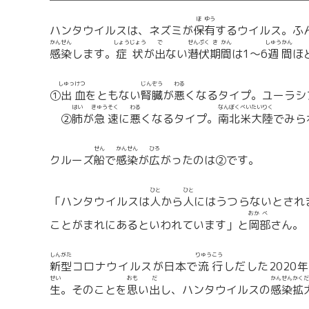
ほ
ゆう
ハンタウイルスは、ネズミが
保
有
するウイルス。ふ
かん
せん
しょう
じょう
で
せん
ぷく
き
かん
しゅう
かん
感
染
します。
症
状
が
出
ない
潜
伏
期
間
は1～6
週
間
ほ
しゅっ
けつ
じん
ぞう
わる
①
出
血
をともない
腎
臓
が
悪
くなるタイプ。ユーラシ
はい
きゅう
そく
わる
なん
ぼく
べい
たい
りく
②
肺
が
急
速
に
悪
くなるタイプ。
南
北
米
大
陸
でみら
せん
かん
せん
ひろ
クルーズ
船
で
感
染
が
広
がったのは②です。
ひと
ひと
「ハンタウイルスは
人
から
人
にはうつらないとされ
おか
べ
ことがまれにあるといわれています」と
岡
部
さん。
しん
がた
りゅう
こう
新
型
コロナウイルスが日本で
流
行
しだした2020
せい
おも
だ
かん
せん
かく
だ
生
。そのことを
思
い
出
し、ハンタウイルスの
感
染
拡