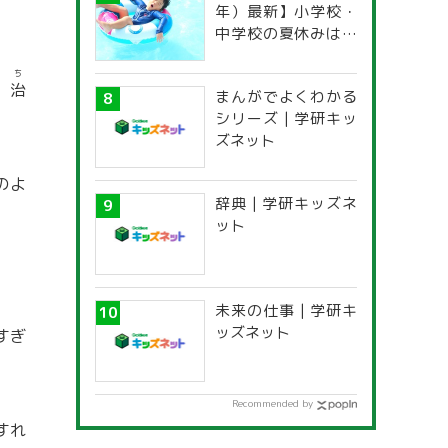
年）最新】小学校・
中学校の夏休みはい
つからいつまで？ 都
道府県別「夏季休暇
ち
、
治
まんがでよくわかる
一覧」
シリーズ | 学研キッ
ズネット
のよ
辞典 | 学研キッズネ
ット
未来の仕事 | 学研キ
ッズネット
すぎ
Recommended by
すれ