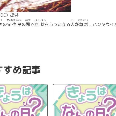
DC）提供
こく
せん
じゅう
みん
あいだ
しょう
じょう
ひと
きゅう
ぞう
国
の
先
住
民
の
間
で
症
状
をうったえる
人
が
急
増
。ハンタウイ
すすめ記事