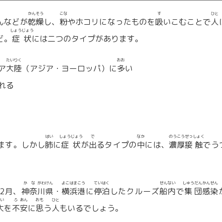
かん
そう
こな
す
ひと
んなどが
乾
燥
し、
粉
やホコリになったものを
吸
いこむことで
人
しょう
じょう
ど。
症
状
には二つのタイプがあります。
たい
りく
おお
ア
大
陸
（アジア・ヨーロッパ）に
多
い
れる
はい
しょう
じょう
で
なか
のう
こう
せっ
しょく
ます。しかし
肺
に
症
状
が
出
るタイプの
中
には、
濃
厚
接
触
でう
か
な
がわ
けん
よこ
はま
こう
てい
はく
せん
ない
しゅう
だん
かん
せん
年2月、
神
奈
川
県
・
横
浜
港
に
停
泊
したクルーズ
船
内
で
集
団
感
染
い
ふ
あん
おも
ひと
大
を
不
安
に
思
う
人
もいるでしょう。