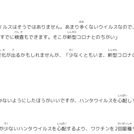
おお
イルスはそうではありません。あまり
多
くないウイルスなので
けん
さ
しん
がた
すでに
検
査
もできます。そこが
新
型
コロナとのちがい」
ん
か
で
すく
しん
がた
変
化
が
出
るかもしれませんが、「
少
なくともいま、
新
型
コロナ
しん
ぱい
かないようにしたほうがいいですが、ハンタウイルスを
心
配
し
すく
しん
ぱい
かい
せっ
しゅ
が
少
ないハンタウイルスを
心
配
するより、ワクチンを2
回
接
種