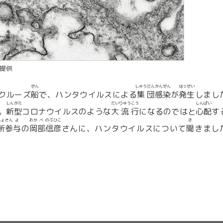
）提供
せん
しゅう
だん
かん
せん
はっ
せい
クルーズ
船
で、ハンタウイルスによる
集
団
感
染
が
発
生
しまし
しん
がた
だい
りゅう
こう
しん
ぱい
。
新
型
コロナウイルスのような
大
流
行
になるのではと
心
配
す
しょ
さん
よ
おか
べ
のぶ
ひこ
き
所
参
与
の
岡
部
信
彦
さんに、ハンタウイルスについて
聞
きまし