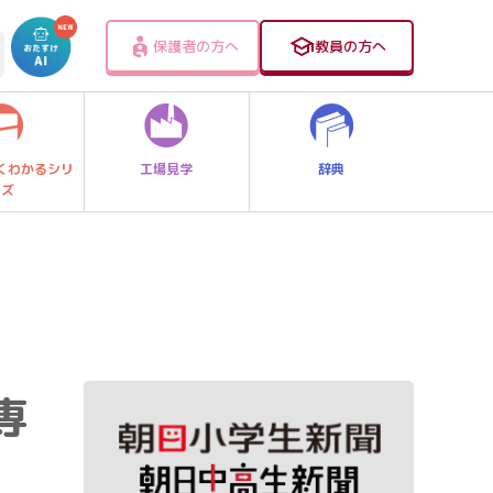
保護者の方へ
教員の方へ
工場見学
辞典
くわかるシリ
ーズ
専