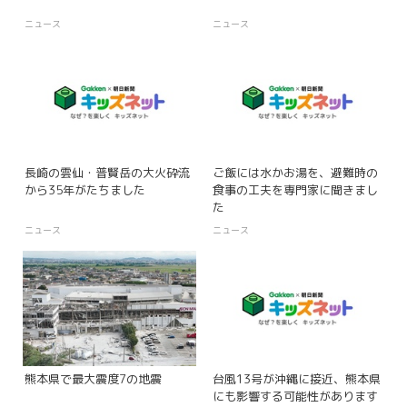
ニュース
ニュース
長崎の雲仙・普賢岳の大火砕流
ご飯には水かお湯を、避難時の
から35年がたちました
食事の工夫を専門家に聞きまし
た
ニュース
ニュース
熊本県で最大震度7の地震
台風13号が沖縄に接近、熊本県
にも影響する可能性があります