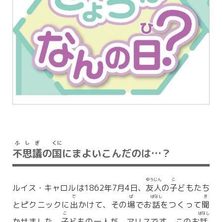
ふ
し
ぎ
くに
不
思
議
の
国
にまよいこんだのは…？
ゆう
じん
こ
ルイス・キャロルは1862年7月4日、
友
人
の
子
どもたち
で
ば
はなし
き
とピクニックに
出
かけて、その
場
でお
話
をつくって
聞
こ
はなし
かせました。
子
どもの一人が、アリスです。このお
話