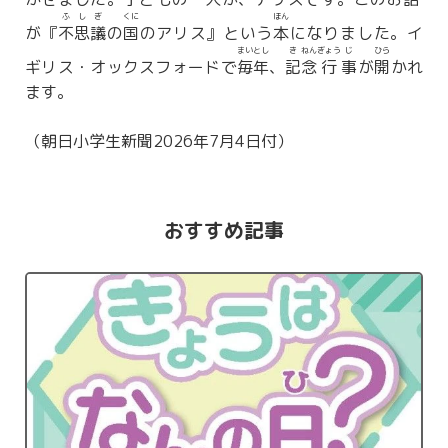
ふ
し
ぎ
くに
ほん
が『
不
思
議
の
国
のアリス』という
本
になりました。イ
まい
とし
き
ねん
ぎょう
じ
ひら
ギリス・オックスフォードで
毎
年
、
記
念
行
事
が
開
かれ
ます。
（朝日小学生新聞2026年7月4日付）
おすすめ記事