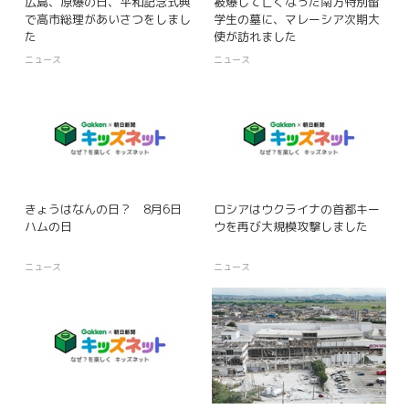
広島、原爆の日、平和記念式典
被爆して亡くなった南方特別留
で高市総理があいさつをしまし
学生の墓に、マレーシア次期大
た
使が訪れました
ニュース
ニュース
きょうはなんの日？ 8月6日
ロシアはウクライナの首都キー
ハムの日
ウを再び大規模攻撃しました
ニュース
ニュース