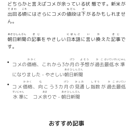
どちらかと
言
えばコメが
余
っている
状態
です。
新米
が
でまわ
ころ
ねだん
さ
出回
る
頃
にはさらにコメの
値段
は
下
がるかもしれませ
ん。
あさひしんぶん
きじ
にほんご
い
か
きじ
朝日新聞
の
記事
をやさしい
日本語
に
言
い
換
えた
記事
で
す。
かかく
げつ
よそう
かこ
さいてい
すいじゅん
コメの
価格
、これから3か
月
の
予想
が
過去
最低
水準
あさひしんぶん
になりました - やさしい
朝日新聞
かかく
む
げつ
みとお
しすう
かこ
さいてい
コメ
価格
、
向
こう3カ
月
の
見通
し
指数
が
過去
最低
すいじゅん
あま
あさひしんぶん
水準
に コメ
余
りで -
朝日新聞
おすすめ記事