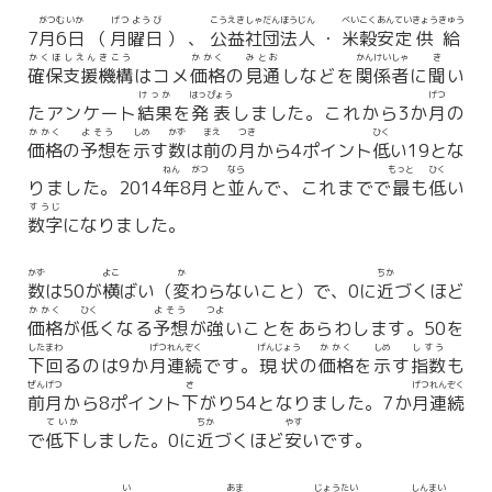
がつ
むいか
げつようび
こうえきしゃ
だん
ほうじん
べいこく
あんてい
きょうきゅう
7
月
6日
（
月曜日
）、
公益社
団
法人
・
米穀
安定
供給
かくほ
しえん
きこう
かかく
みとお
かんけい
しゃ
き
確保
支援
機構
はコメ
価格
の
見通
しなどを
関係
者
に
聞
い
けっか
はっぴょう
げつ
たアンケート
結果
を
発表
しました。これから3か
月
の
かかく
よそう
しめ
かず
まえ
つき
ひく
価格
の
予想
を
示
す
数
は
前
の
月
から4ポイント
低
い19とな
ねん
がつ
なら
もっと
ひく
りました。2014
年
8
月
と
並
んで、これまでで
最
も
低
い
すうじ
数字
になりました。
かず
よこ
か
ちか
数
は50が
横
ばい（
変
わらないこと）で、0に
近
づくほど
かかく
ひく
よそう
つよ
価格
が
低
くなる
予想
が
強
いことをあらわします。50を
したまわ
げつ
れんぞく
げんじょう
かかく
しめ
しすう
下回
るのは9か
月
連続
です。
現状
の
価格
を
示
す
指数
も
ぜんげつ
さ
げつ
れんぞく
前月
から8ポイント
下
がり54となりました。7か
月
連続
ていか
ちか
やす
で
低下
しました。0に
近
づくほど
安
いです。
い
あま
じょうたい
しんまい