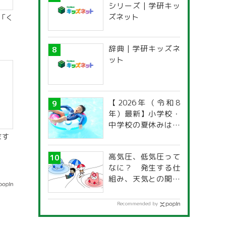
シリーズ | 学研キッ
ズネット
「く
辞典 | 学研キッズネ
ット
【2026年（令和8
年）最新】小学校・
中学校の夏休みはい
つからいつまで？ 都
ます
道府県別「夏季休暇
高気圧、低気圧って
一覧」
なに？ 発生する仕
組み、天気との関係
は？
Recommended by