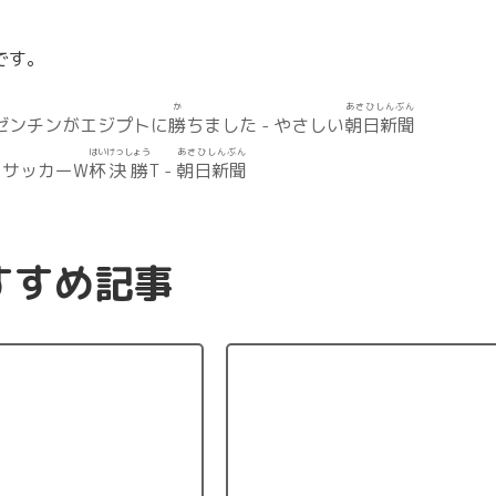
です。
か
あさひしんぶん
ゼンチンがエジプトに
勝
ちました - やさしい
朝日新聞
はい
けっしょう
あさひしんぶん
サッカーW
杯
決勝
T -
朝日新聞
すすめ記事