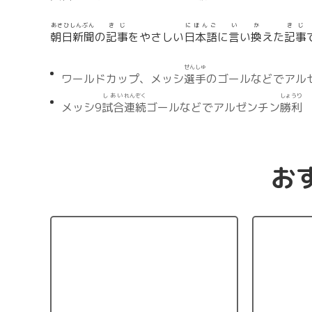
あさひしんぶん
きじ
にほんご
い
か
きじ
朝日新聞
の
記事
をやさしい
日本語
に
言
い
換
えた
記事
せんしゅ
ワールドカップ、メッシ
選手
のゴールなどでアル
しあい
れんぞく
しょうり
メッシ9
試合
連続
ゴールなどでアルゼンチン
勝利
お