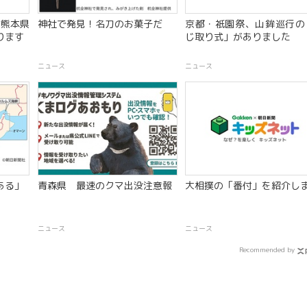
、熊本県
神社で発見！名刀のお菓子だ
京都・祇園祭、山鉾巡行の
ります
じ取り式」がありました
ニュース
ニュース
ある」
青森県 最速のクマ出没注意報
大相撲の「番付」を紹介し
ニュース
ニュース
Recommended by