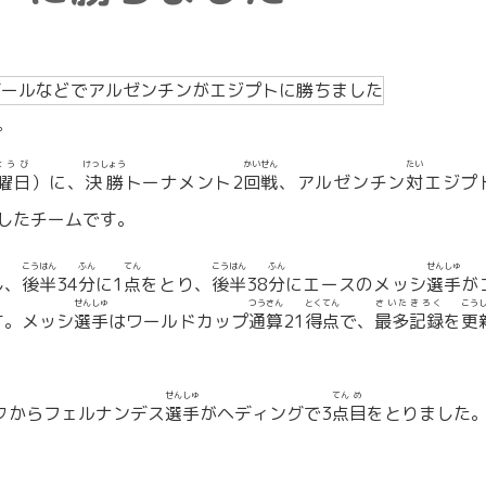
。
ようび
けっしょう
かいせん
たい
曜日
）に、
決勝
トーナメント2
回戦
、アルゼンチン
対
エジプ
したチームです。
こうはん
ふん
てん
こうはん
ふん
せんしゅ
し、
後半
34
分
に1
点
をとり、
後半
38
分
にエースのメッシ
選手
が
せんしゅ
つうさん
とくてん
さいた
きろく
こう
す。メッシ
選手
はワールドカップ
通算
21
得点
で、
最多
記録
を
更
せんしゅ
てん
め
クからフェルナンデス
選手
がヘディングで3
点
目
をとりました