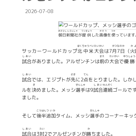
2026-07-08
あさひしんぶんしゃ
ていきょう
がぞう
つか
朝日新聞社
が
提供
した
画像
を
使
っています
ほくちゅうべい
たいかい
がつ
なのか
か
サッカーワールドカップ
北中米
大会
は7
月
7日
（
火
しあい
まえ
たいかい
ゆうしょう
試合
がありました。アルゼンチンは
前
の
大会
で
優勝
しあい
さき
てん
試合
では、エジプトが
先
に2
点
をとりました。しか
き
せんしゅ
しあい
れんぞく
ルを
決
めました。メッシ
選手
は9
試合
連続
ゴールで
ました。
こうはん
ついか
せんしゅ
そして
後半
追加
タイム、メッシ
選手
のコーナーキッ
しあい
たい
か
試合
は3
対
2でアルゼンチンが
勝
ちました。