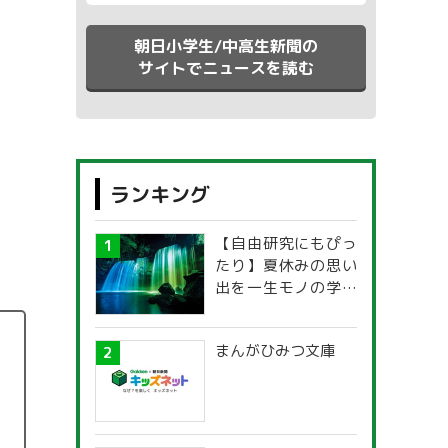
朝日小学生/中高生新聞の
サイトでニュースを読む
ランキング
【自由研究にもぴっ
たり】夏休みの思い
出を一生モノの学び
に！「光の不思議」
探究ガイド
まんがひみつ文庫