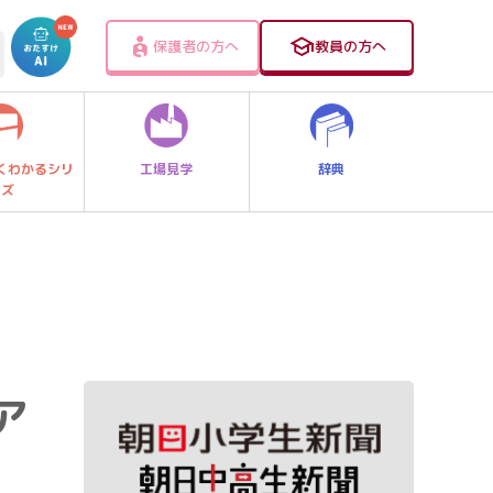
保護者の方へ
教員の方へ
工場見学
辞典
くわかるシリ
ーズ
ア