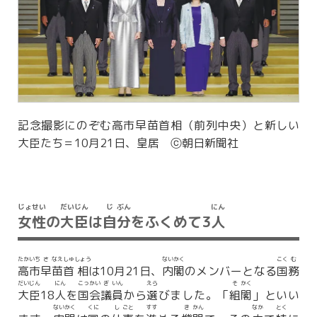
記念撮影にのぞむ高市早苗首相（前列中央）と新しい
大臣たち＝10月21日、皇居 ⓒ朝日新聞社
じょ
せい
だい
じん
じ
ぶん
にん
女
性
の
大
臣
は
自
分
をふくめて3
人
たか
いち
さ
なえ
しゅ
しょう
ない
かく
こく
む
高
市
早
苗
首
相
は10月21日、
内
閣
のメンバーとなる
国
務
だい
じん
にん
こっ
かい
ぎ
いん
えら
そ
かく
大
臣
18
人
を
国
会
議
員
から
選
びました。「
組
閣
」といい
ない
かく
くに
し
ごと
すす
き
かん
なか
とく