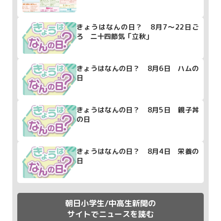
きょうはなんの日？ 8月7～22日ご
ろ 二十四節気「立秋」
きょうはなんの日？ 8月6日 ハムの
日
きょうはなんの日？ 8月5日 親子丼
の日
きょうはなんの日？ 8月4日 栄養の
日
朝日小学生/中高生新聞の
サイトでニュースを読む