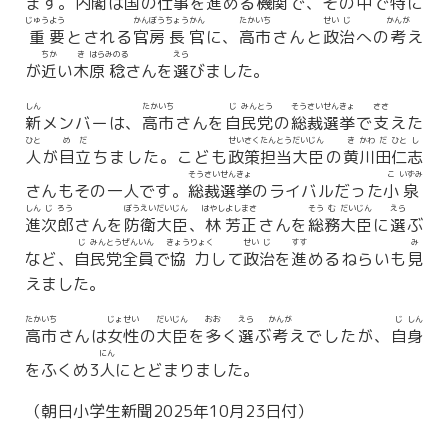
ます。
内
閣
は
国
の
仕
事
を
進
める
機
関
で、その
中
で
特
に
じゅう
よう
かん
ぼう
ちょう
かん
たか
いち
せい
じ
かんが
重
要
とされる
官
房
長
官
に、
高
市
さんと
政
治
への
考
え
ちか
き
はら
みのる
えら
が
近
い
木
原
稔
さんを
選
びました。
しん
たか
いち
じ
みん
とう
そう
さい
せん
きょ
ささ
新
メンバーは、
高
市
さんを
自
民
党
の
総
裁
選
挙
で
支
えた
ひと
め
だ
せい
さく
たん
とう
だい
じん
き
かわ
だ
ひと
し
人
が
目
立
ちました。こども
政
策
担
当
大
臣
の
黄
川
田
仁
志
そう
さい
せん
きょ
こ
いずみ
さんもその一人です。
総
裁
選
挙
のライバルだった
小
泉
しん
じ
ろう
ぼう
えい
だい
じん
はやし
よし
まさ
そう
む
だい
じん
えら
進
次
郎
さんを
防
衛
大
臣
、
林
芳
正
さんを
総
務
大
臣
に
選
ぶ
じ
みん
とう
ぜん
いん
きょう
りょく
せい
じ
すす
み
など、
自
民
党
全
員
で
協
力
して
政
治
を
進
めるねらいも
見
えました。
たか
いち
じょ
せい
だい
じん
おお
えら
かんが
じ
しん
高
市
さんは
女
性
の
大
臣
を
多
く
選
ぶ
考
えでしたが、
自
身
にん
をふくめ3
人
にとどまりました。
（朝日小学生新聞2025年10月23日付）