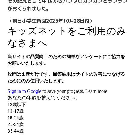
その
記
念
として
中
国
からパンダのカンカンとランラン
がおくられました。
（朝日小学生新聞2025年10月28日付）