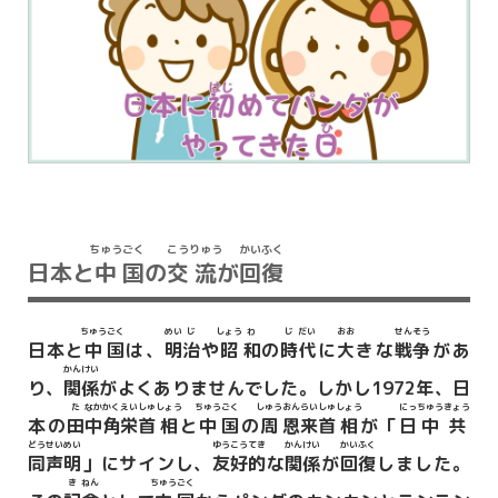
ちゅう
ごく
こう
りゅう
かい
ふく
日本と
中
国
の
交
流
が
回
復
ちゅう
ごく
めい
じ
しょう
わ
じ
だい
おお
せん
そう
日本と
中
国
は、
明
治
や
昭
和
の
時
代
に
大
きな
戦
争
があ
かん
けい
り、
関
係
がよくありませんでした。しかし1972年、日
た
なか
かく
えい
しゅ
しょう
ちゅう
ごく
しゅう
おん
らい
しゅ
しょう
にっ
ちゅう
きょう
本の
田
中
角
栄
首
相
と
中
国
の
周
恩
来
首
相
が「
日
中
共
どう
せい
めい
ゆう
こう
てき
かん
けい
かい
ふく
同
声
明
」にサインし、
友
好
的
な
関
係
が
回
復
しました。
き
ねん
ちゅう
ごく