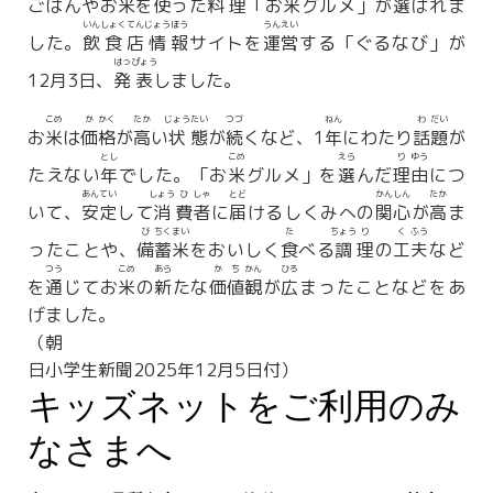
ごはんやお
米
を
使
った
料
理
「お
米
グルメ」が
選
ばれま
いん
しょく
てん
じょう
ほう
うん
えい
した。
飲
食
店
情
報
サイトを
運
営
する「ぐるなび」が
はっ
ぴょう
12月3日、
発
表
しました。
こめ
か
かく
たか
じょう
たい
つづ
ねん
わ
だい
お
米
は
価
格
が
高
い
状
態
が
続
くなど、1
年
にわたり
話
題
が
とし
こめ
えら
り
ゆう
たえない
年
でした。「お
米
グルメ」を
選
んだ
理
由
につ
あん
てい
しょう
ひ
しゃ
とど
かん
しん
たか
いて、
安
定
して
消
費
者
に
届
けるしくみへの
関
心
が
高
ま
び
ちく
まい
た
ちょう
り
く
ふう
ったことや、
備
蓄
米
をおいしく
食
べる
調
理
の
工
夫
など
つう
こめ
あら
か
ち
かん
ひろ
を
通
じてお
米
の
新
たな
価
値
観
が
広
まったことなどをあ
げました。
（朝
日小学生新聞2025年12月5日付）