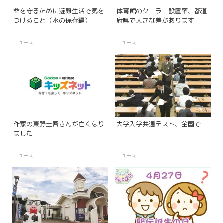
命を守るために避難生活で気を
体育館のクーラー設置率、都道
つけること（水の保存編）
府県で大きな差があります
ニュース
ニュース
作家の東野圭吾さんが亡くなり
大学入学共通テスト、全国で
ました
ニュース
ニュース