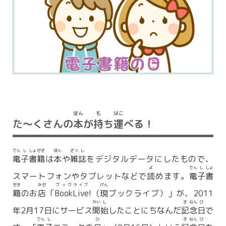
ほん
も
はこ
た～くさんの
本
が
持
ち
運
べる！
でん
し
しょ
せき
ほん
ざっ
し
電
子
書
籍
は
本
や
雑
誌
をデジタルデータにしたもので、
よ
でん
し
しょ
スマートフォンやタブレットなどで
読
めます。
電
子
書
せき
みせ
ブック
ライブ
げん
籍
のお
店
「
Book
Live
!（
現
ブックライブ）」が、2011
かい
し
き
ねん
び
年2月17日にサービス
開
始
したことにちなんだ
記
念
日
で
でん
し
ひ
き
ねん
び