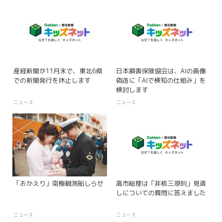
産経新聞が11月末で、東北6県
日本損害保険協会は、AIの画像
での新聞発行を休止します
偽造に「AIで検知の仕組み」を
検討します
ニュース
ニュース
「おかえり」南極観測船しらせ
高市総理は「非核三原則」見直
しについての質問に答えました
ニュース
ニュース