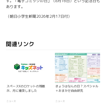
す。「
電
子
コミックの
日
」（8月16日）という
記
念
日
も
あります。
（朝日小学生新聞2026年2月17日付）
関連リンク
スペースXのロケットの残骸
きょうはなんの日？スペシャル
が、月に衝突しました
＋おまかせ自由研究
ニュース
ニュース