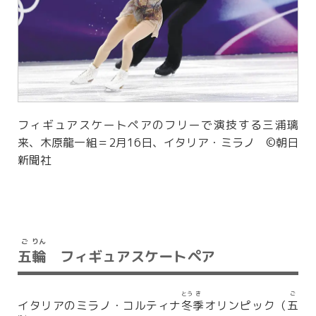
フィギュアスケートペアのフリーで演技する三浦璃
来、木原龍一組＝2月16日、イタリア・ミラノ ©朝日
新聞社
ご
りん
五
輪
フィギュアスケートペア
とう
き
ご
イタリアのミラノ・コルティナ
冬
季
オリンピック（
五