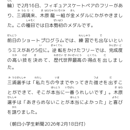
りん
輪
）で2月16日、フィギュアスケートペアのフリーがあ
み
うら
り
く
き
はら
りゅう
いち
ぐみ
きん
り、
三
浦
璃
来
、
木
原
龍
一
組
が
金
メダルにかがやきまし
しゅ
もく
ぜい
はつ
た。この
種
目
では日本
勢
初
のメダルです。
ぜん
じつ
れん
しゅう
で
前
日
のショートプログラムでは、
練
習
でも
出
ないとい
い
ぎゃく
てん
かん
せい
ど
うミスがあり5
位
に。
逆
転
をかけたフリーでは、
完
成
度
たか
わざ
き
れき
だい
せ
かい
さい
こう
とく
てん
だ
の
高
い
技
を
決
めて、
歴
代
世
界
最
高
の
得
点
を
出
しまし
た。
み
うら
せん
しゅ
わたし
いま
つよ
だ
三
浦
選
手
は「
私
たちの
今
までやってきた
強
さを
出
すこ
ほん
とう
いち
ばん
き
はら
とができて、そこが
本
当
に
一
番
うれしいです」。
木
原
せん
しゅ
ほん
とう
よろこ
選
手
は「あきらめないことが
本
当
によかった」と
喜
び
かた
を
語
りました。
（朝日小学生新聞2026年2月18日付）