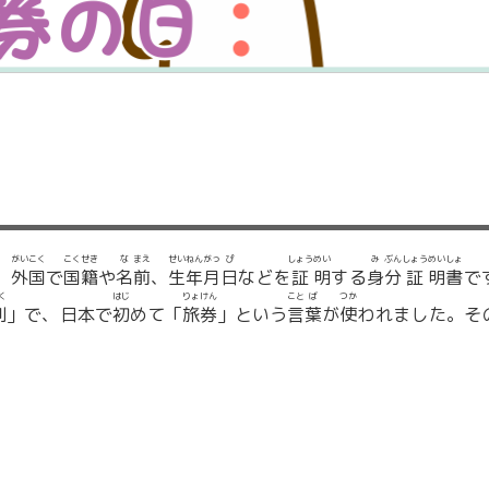
がい
こく
こく
せき
な
まえ
せい
ねん
がっ
ぴ
しょう
めい
み
ぶん
しょう
めい
しょ
、
外
国
で
国
籍
や
名
前
、
生
年
月
日
などを
証
明
する
身
分
証
明
書
で
く
はじ
りょ
けん
こと
ば
つか
則
」で、日本で
初
めて「
旅
券
」という
言
葉
が
使
われました。そ