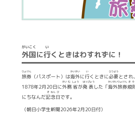
がい
こく
い
外
国
に
行
くときはわすれずに！
りょ
けん
かい
がい
い
ひつ
よう
旅
券
（パスポート）は
海
外
に
行
くときに
必
要
とされ
がい
む
しょう
はっ
ぴょう
かい
がい
りょ
けん
き
そ
1878年2月20日に
外
務
省
が
発
表
した「
海
外
旅
券
規
き
ねん
び
にちなんだ
記
念
日
です。
（朝日小学生新聞2026年2月20日付）