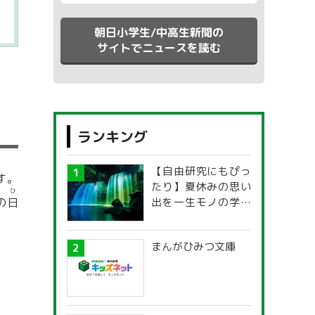
朝日小学生/中高生新聞の
サイトでニュースを読む
ランキング
【自由研究にもぴっ
す。
たり】夏休みの思い
ひ
出を一生モノの学び
の
日
に！「光の不思議」
探究ガイド
まんがひみつ文庫