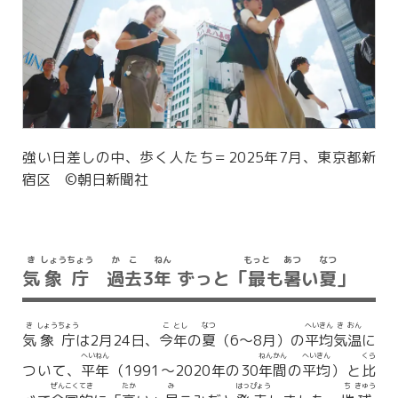
強い日差しの中、歩く人たち＝2025年7月、東京都新
宿区 ©朝日新聞社
き
しょう
ちょう
か
こ
ねん
もっと
あつ
なつ
気
象
庁
過
去
3
年
ずっと「
最
も
暑
い
夏
」
き
しょう
ちょう
こ
とし
なつ
へい
きん
き
おん
気
象
庁
は2月24日、
今
年
の
夏
（6～8月）の
平
均
気
温
に
へい
ねん
ねん
かん
へい
きん
くら
ついて、
平
年
（1991～2020年の30
年
間
の
平
均
）と
比
ぜん
こく
てき
たか
み
はっ
ぴょう
ち
きゅう