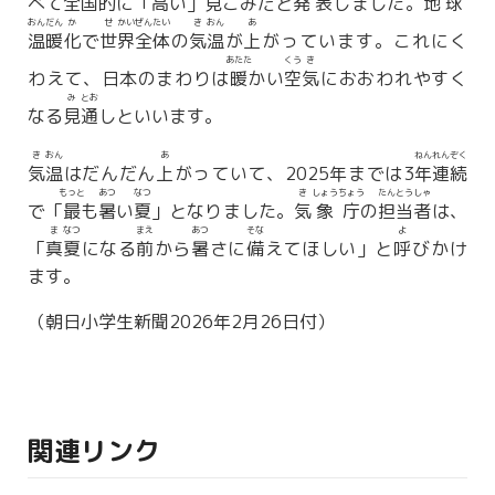
べて
全
国
的
に「
高
い」
見
こみだと
発
表
しました。
地
球
おん
だん
か
せ
かい
ぜん
たい
き
おん
あ
温
暖
化
で
世
界
全
体
の
気
温
が
上
がっています。これにく
あたた
くう
き
わえて、日本のまわりは
暖
かい
空
気
におおわれやすく
み
とお
なる
見
通
しといいます。
き
おん
あ
ねん
れん
ぞく
気
温
はだんだん
上
がっていて、2025年までは3
年
連
続
もっと
あつ
なつ
き
しょう
ちょう
たん
とう
しゃ
で「
最
も
暑
い
夏
」となりました。
気
象
庁
の
担
当
者
は、
ま
なつ
まえ
あつ
そな
よ
「
真
夏
になる
前
から
暑
さに
備
えてほしい」と
呼
びかけ
ます。
（朝日小学生新聞2026年2月26日付）
関連リンク