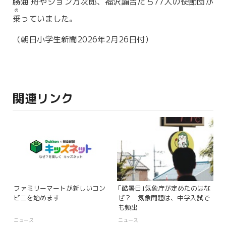
勝
海
舟
やジョン
万
次
郎
、
福
沢
諭
吉
たち77
人
の
使
節
団
が
の
乗
っていました。
（朝日小学生新聞2026年2月26日付）
関連リンク
ファミリーマートが新しいコン
｢酷暑日｣気象庁が定めたのはな
ビニを始めます
ぜ？ 気象問題は、中学入試で
も頻出
ニュース
ニュース