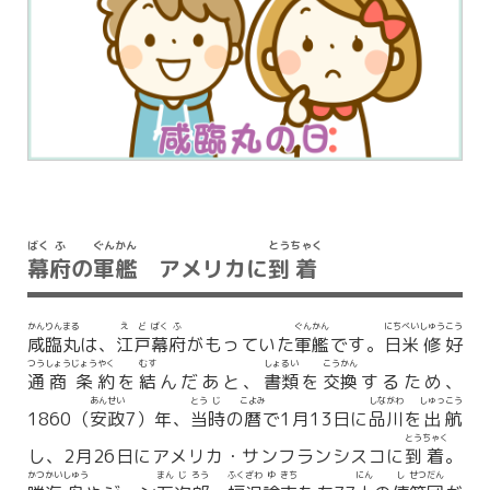
ばく
ふ
ぐん
かん
とう
ちゃく
幕
府
の
軍
艦
アメリカに
到
着
かん
りん
まる
え
ど
ばく
ふ
ぐん
かん
にち
べい
しゅう
こう
咸
臨
丸
は、
江
戸
幕
府
がもっていた
軍
艦
です。
日
米
修
好
つう
しょう
じょう
やく
むす
しょ
るい
こう
かん
通
商
条
約
を
結
んだあと、
書
類
を
交
換
するため、
あん
せい
とう
じ
こよみ
しな
がわ
しゅっ
こう
1860（
安
政
7）年、
当
時
の
暦
で1月13日に
品
川
を
出
航
とう
ちゃく
し、2月26日にアメリカ・サンフランシスコに
到
着
。
かつ
かい
しゅう
まん
じ
ろう
ふく
ざわ
ゆ
きち
にん
し
せつ
だん