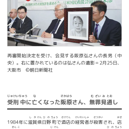
再審開始決定を受け、会見する阪原弘さんの長男（中
央）。右に置かれているのは弘さんの遺影＝2月25日、
大阪市 ©朝日新聞社
じゅ
けい
ちゅう
な
さか
はら
む
ざい
み
とお
受
刑
中
に
亡
くなった
阪
原
さん、
無
罪
見
通
し
し
が
けん
ひ
の
ちょう
さけ
てん
けい
えい
しゃ
さつ
がい
みせ
1984年に
滋
賀
県
日
野
町
で
酒
店
の
経
営
者
が
殺
害
され、
店
きん
こ
じ
けん
ひ
の
ちょう