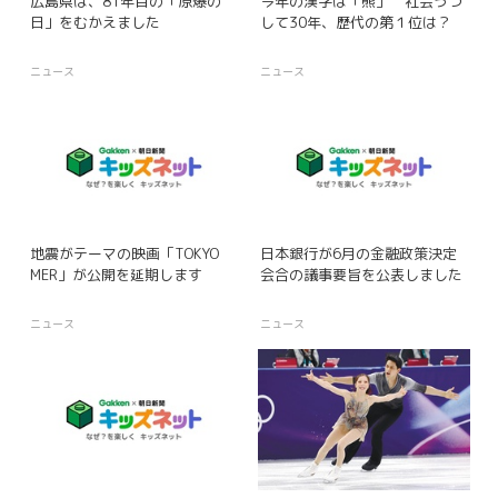
広島県は、81年目の「原爆の
今年の漢字は「熊」 社会うつ
日」をむかえました
して30年、歴代の第１位は？
ニュース
ニュース
地震がテーマの映画「TOKYO
日本銀行が6月の金融政策決定
MER」が公開を延期します
会合の議事要旨を公表しました
ニュース
ニュース