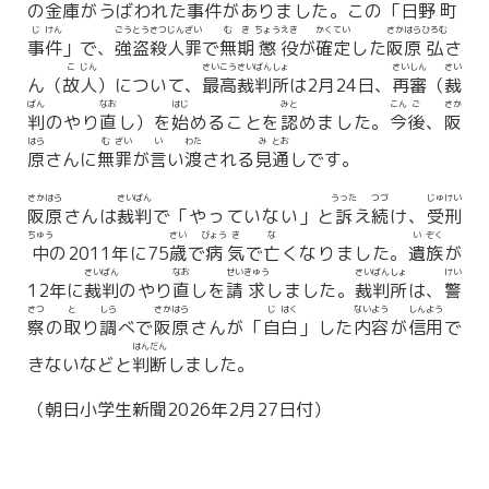
の
金
庫
がうばわれた
事
件
がありました。この「
日
野
町
じ
けん
ごう
とう
さつ
じん
ざい
む
き
ちょう
えき
かく
てい
さか
はら
ひろむ
事
件
」で、
強
盗
殺
人
罪
で
無
期
懲
役
が
確
定
した
阪
原
弘
さ
こ
じん
さい
こう
さい
ばん
しょ
さい
しん
さい
ん（
故
人
）について、
最
高
裁
判
所
は2月24日、
再
審
（
裁
ばん
なお
はじ
みと
こん
ご
さか
判
のやり
直
し）を
始
めることを
認
めました。
今
後
、
阪
はら
む
ざい
い
わた
み
とお
原
さんに
無
罪
が
言
い
渡
される
見
通
しです。
さか
はら
さい
ばん
うった
つづ
じゅ
けい
阪
原
さんは
裁
判
で「やっていない」と
訴
え
続
け、
受
刑
ちゅう
さい
びょう
き
な
い
ぞく
中
の2011年に75
歳
で
病
気
で
亡
くなりました。
遺
族
が
さい
ばん
なお
せい
きゅう
さい
ばん
しょ
けい
12年に
裁
判
のやり
直
しを
請
求
しました。
裁
判
所
は、
警
さつ
と
しら
さか
はら
じ
はく
ない
よう
しん
よう
察
の
取
り
調
べで
阪
原
さんが「
自
白
」した
内
容
が
信
用
で
はん
だん
きないなどと
判
断
しました。
（朝日小学生新聞2026年2月27日付）