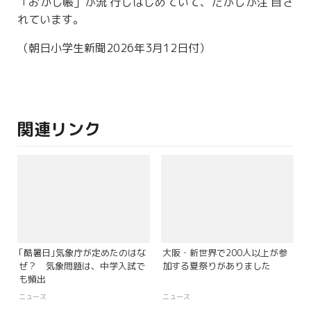
「おかし
帳
」が
流
行
しはじめていて、だがしが
注
目
さ
れています。
（朝日小学生新聞2026年3月12日付）
関連リンク
｢酷暑日｣気象庁が定めたのはな
大阪・新世界で200人以上が参
ぜ？ 気象問題は、中学入試で
加する夏祭りがありました
も頻出
ニュース
ニュース