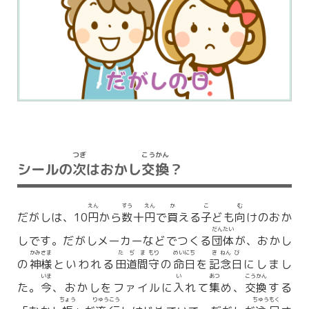
つぎ
こう
かん
シールの
次
はおかし
交
換
？
えん
すう
えん
か
こ
む
だがしは、10
円
から
数
十
円
で
買
える
子
ども
向
けのおか
だん
たい
しです。だがしメーカーなどでつくる
団
体
が、おかし
かみ
さま
た
ぢ
ま
もり
めい
にち
き
ねん
び
の
神
様
といわれる
田
道
間
守
の
命
日
を
記
念
日
にしまし
いま
い
あつ
こう
かん
た。
今
、おかしをファイルに
入
れて
集
め、
交
換
する
ちょう
りゅう
こう
ちゅう
もく