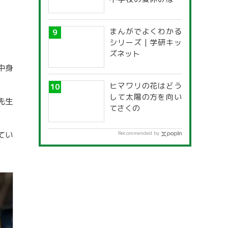
つからいつまで？ 都
道府県別「夏季休暇
。
まんがでよくわかる
一覧」
シリーズ | 学研キッ
ズネット
中身
ヒマワリの花はどう
して太陽の方を向い
先生
てさくの
てい
Recommended by