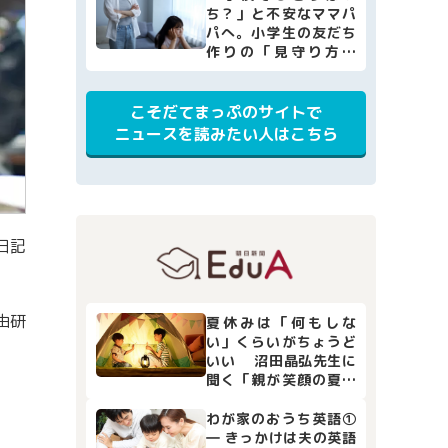
ち？」と不安なママパ
パへ。小学生の友だち
作りの「見守り方」
と、家庭でできる4つの
サポート
こそだてまっぷのサイトで
ニュースを読みたい人はこちら
日記
由研
夏休みは「何もしな
い」くらいがちょうど
いい 沼田晶弘先生に
聞く「親が笑顔の夏休
み」
わが家のおうち英語①
― きっかけは夫の英語