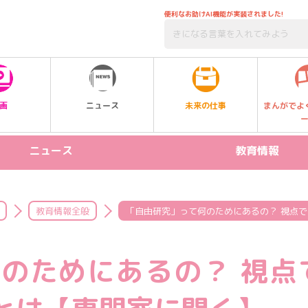
便利なお助けAI機能が実装されました!
未来の仕事
画
ニュース
まんがでよ
ニュース
教育情報
リリース情報
STEAM
新製品
プログラミング
教育情報全般
「自由研究」って何のためにあるの？ 視点
イベント
受験
のためにあるの？ 視点
習い事
SDGs