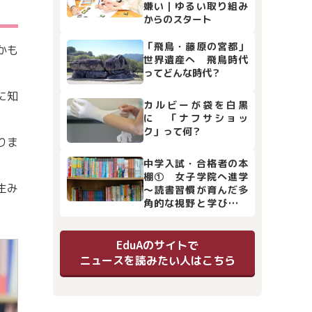
嫌い｜ゆるい取り組み
からのスタート
「飛鳥・藤原の宮都」
かも
世界遺産へ 飛鳥時代
ってどんな時代？
に知
カルビーが袋を白黒
に 「ナフサショッ
ク」って何？
りま
中学入試・合格者の本
棚① 女子学院へ進学
生み
～読書習慣が育んだ多
角的な視野と学びの土
台
EduAのサイトで
ニュースを読みたい人はこちら