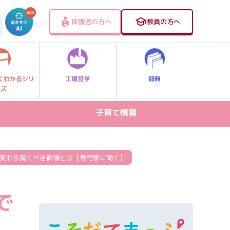
保護者の方へ
教員の方へ
工場見学
辞典
くわかるシリ
ーズ
子育て情報
病気・ケガ
お出かけスポット
で変わる驚くべき価値とは【専門家に聞く】
スマホ・PC関連
で
家庭学習
食事・食育