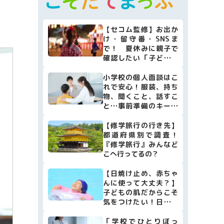
マネー
本・映画
【セコム監修】お出か
け・留守番・SNSま
子育て情報全般
で！ 夏休みに親子で
確認したい「子どもの
安全防犯リスト10」
小学校の個人面談はこ
れで安心！服装、持ち
物、聞くこと、話すこ
と…事前準備のキーポ
イントをまとめました
【修学旅行の行き先】
都道府県別で調査！
『修学旅行』みんなど
こへ行ってるの？
【日焼け止め、赤ちゃ
んに使って大丈夫？】
子どもの肌だからこそ
気をつけたい！日焼け
止めの選び方・使い方
[小児科医監修]
「学校でひとりぼっ