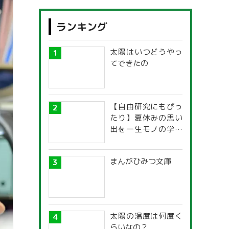
ランキング
太陽はいつどうやっ
てできたの
【自由研究にもぴっ
たり】夏休みの思い
出を一生モノの学び
に！「光の不思議」
探究ガイド
まんがひみつ文庫
太陽の温度は何度く
らいなの？