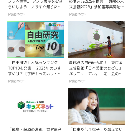
プリ内課金。 アプリ表示をおさ
の働き方改革を提言 「労働の未
らいしよう！／今すぐ知りた
来会議2026」参加者募集開始
い！ 親子のための、学ぶアプリ
～ホワイト企業の人事責任者が
保護者の方へ
保護者の方へ
探検隊【第77回】
審査、若者視点で未来の働き方
を考える４日間～
「自由研究」人気ランキング
夏休みの自由研究に！ 東京国
TOP10を発表！ 2023年のおす
立博物館「日本美術のとびら」
すめは？【学研キッズネット編
がリニューアル。一期一会の新
集長が解説】
しいデジタル鑑賞体験
保護者の方へ
保護者の方へ
「飛鳥・藤原の宮都」世界遺産
「自由が苦手な子」が増えてい