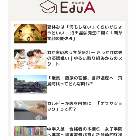
夏休みは「何もしない」くらいがちょ
うどいい 沼田晶弘先生に聞く「親が
笑顔の夏休み」
わが家のおうち英語① ― きっかけは夫
の英語嫌い｜ゆるい取り組みからのス
タート
「飛鳥・藤原の宮都」世界遺産へ 飛
鳥時代ってどんな時代？
カルビーが袋を白黒に 「ナフサショ
ック」って何？
中学入試・合格者の本棚① 女子学院
へ進学～読書習慣が育んだ多角的な視