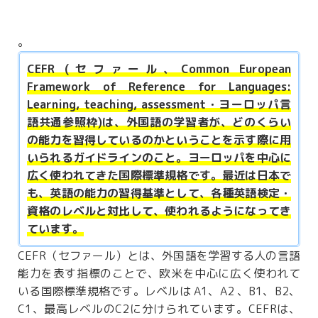
。
CEFR (セファール、Common European
Framework of Reference for Languages:
Learning, teaching, assessment・ヨーロッパ言
語共通参照枠)は、外国語の学習者が、どのくらい
の能力を習得しているのかということを示す際に用
いられるガイドラインのこと。ヨーロッパを中心に
広く使われてきた国際標準規格です。最近は日本で
も、英語の能力の習得基準として、各種英語検定・
資格のレベルと対比して、使われるようになってき
ています。
CEFR（セファール）とは、外国語を学習する人の言語
能力を表す指標のことで、欧米を中心に広く使われて
いる国際標準規格です。レベルは A1、A2 、B1、B2、
C1、最高レベルのC2に分けられています。CEFRは、