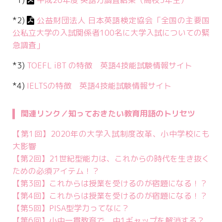
*1)
平成26年度 英語力調査結果（高校3年生）
*2)
公益財団法人 日本英語検定協会「全国の主要国
公私立大学の入試関係者100名に大学入試についての緊
急調査」
*3)
TOEFL iBT の特徴 英語4技能試験情報サイト
*4)
IELTSの特徴 英語4技能試験情報サイト
関連リンク／知っておきたい教育用語のトリセツ
【第1回】2020年の大学入試制度改革、小中学校にも
大影響
【第2回】21世紀型能力は、これからの時代を生き抜く
ための必須アイテム！？
【第3回】これからは授業を受けるのが宿題になる！？
【第4回】これからは授業を受けるのが宿題になる！？
【第5回】PISA型学力ってなに？
【第6回】小中一貫教育で、中1ギャップを解消する？