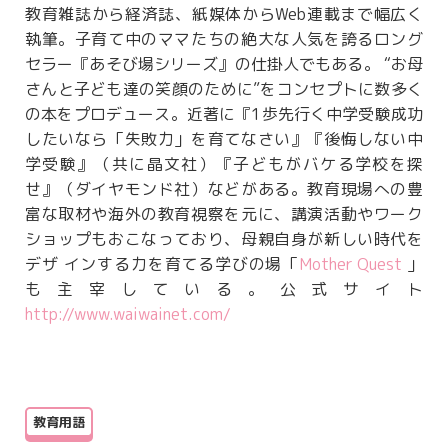
教育雑誌から経済誌、紙媒体からWeb連載まで幅広く
執筆。子育て中のママたちの絶大な人気を誇るロング
セラー『あそび場シリーズ』の仕掛人でもある。 “お母
さんと子ども達の笑顔のために”をコンセプトに数多く
の本をプロデュース。近著に『1歩先行く中学受験成功
したいなら「失敗力」を育てなさい』『後悔しない中
学受験』（共に晶文社）『子どもがバケる学校を探
せ』（ダイヤモンド社）などがある。教育現場への豊
富な取材や海外の教育視察を元に、講演活動やワーク
ショップもおこなっており、母親自身が新しい時代を
デザ インする力を育てる学びの場「
Mother Quest
」
も主宰している。公式サイト
http://www.waiwainet.com/
教育用語