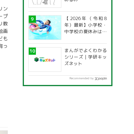
リン
ープ
【2026年（令和8
リ教
年）最新】小学校・
絵画
中学校の夏休みはい
つからいつまで？ 都
ども
道府県別「夏季休暇
育っ
まんがでよくわかる
一覧」
シリーズ | 学研キッ
ズネット
Recommended by