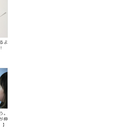
るよ
て！
う。
が伸
）】