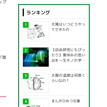
ップ
ランキング
太陽はいつどうやっ
てできたの
【自由研究にもぴっ
たり】夏休みの思い
「間
出を一生モノの学び
に！「光の不思議」
探究ガイド
太陽の温度は何度く
らいなの？
まんがひみつ文庫