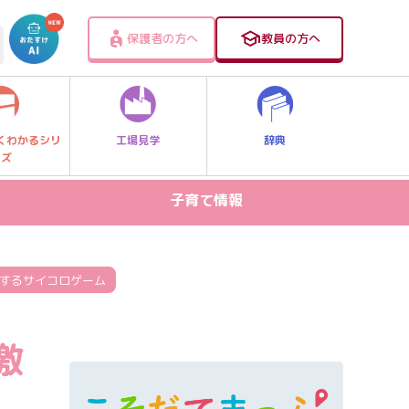
保護者の方へ
教員の方へ
工場見学
辞典
くわかるシリ
ーズ
子育て情報
病気・ケガ
お出かけスポット
激するサイコロゲーム
スマホ・PC関連
激
家庭学習
食事・食育