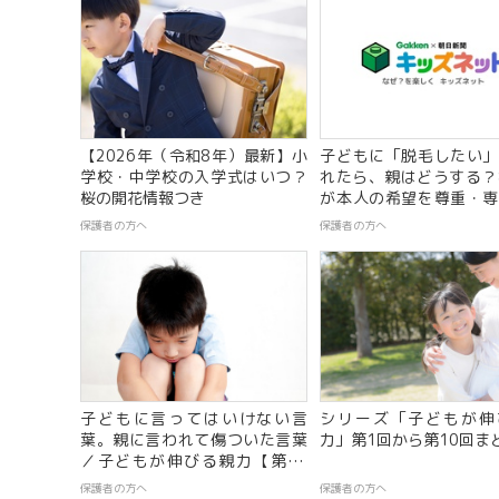
【2026年（令和8年）最新】小
子どもに「脱毛したい」
学校・中学校の入学式はいつ？
れたら、親はどうする？8
桜の開花情報つき
が本人の希望を尊重・専
の相談を選択【キッズ脱
保護者の方へ
保護者の方へ
調査】
子どもに言ってはいけない言
シリーズ「子どもが伸
葉。親に言われて傷ついた言葉
力」第1回から第10回ま
／子どもが伸びる親力【第19
回】
保護者の方へ
保護者の方へ