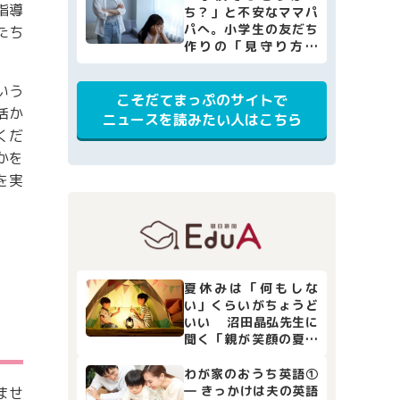
指導
ち？」と不安なママパ
パへ。小学生の友だち
たち
作りの「見守り方」
と、家庭でできる4つの
サポート
いう
こそだてまっぷのサイトで
活か
ニュースを読みたい人はこちら
くだ
かを
を実
夏休みは「何もしな
い」くらいがちょうど
いい 沼田晶弘先生に
聞く「親が笑顔の夏休
み」
わが家のおうち英語①
― きっかけは夫の英語
ませ