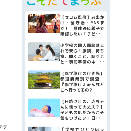
マネー
本・映画
【セコム監修】お出か
け・留守番・SNSま
子育て情報全般
で！ 夏休みに親子で
確認したい「子どもの
安全防犯リスト10」
小学校の個人面談はこ
れで安心！服装、持ち
物、聞くこと、話すこ
と…事前準備のキーポ
イントをまとめました
【修学旅行の行き先】
都道府県別で調査！
『修学旅行』みんなど
こへ行ってるの？
。
【日焼け止め、赤ちゃ
んに使って大丈夫？】
子どもの肌だからこそ
気をつけたい！日焼け
止めの選び方・使い方
テテ
[小児科医監修]
「学校でひとりぼっ