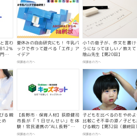
と言わ
夏休みの自由研究にも！ 牛乳パ
小1の息子が、作文を書け
1.2％
ックで作って遊べる「工作」ア
うになってほしい／教え
門家へ
イデア
陰山先生【第20回】
毛意識
保護者の方へ
保護者の方へ
びる親
【長野市・保育人材】荻原健司
子どもを比べるのをやめよ
とめ
市長が「１日せんせい」を体
比較こそ不幸の源／子ども
験！官民連携の“ALL長野”で挑
びる親力【第32回（最終回
む、保育人材確保に向けた独自
保護者の方へ
保護者の方へ