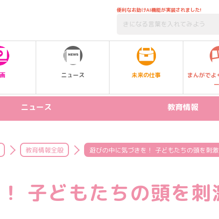
便利なお助けAI機能が実装されました!
未来の仕事
画
ニュース
まんがでよ
ニュース
教育情報
リリース情報
STEAM
新製品
プログラミング
教育情報全般
遊びの中に気づきを！ 子どもたちの頭を刺
イベント
受験
！ 子どもたちの頭を刺
習い事
SDGs