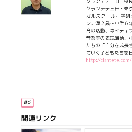
クランテテ三田 校
クランテテ三田…東
ガルスクール。学研
ン。満２歳〜小学６
育の活動、ネイティ
音楽等の表現活動、
たちの「自分を成長
ていく子どもたちを
http://clantete.com/
遊び
関連リンク