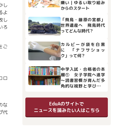
嫌い｜ゆるい取り組み
かし
からのスタート
るよ
敗し
「飛鳥・藤原の宮都」
世界遺産へ 飛鳥時代
いろ
ってどんな時代？
カルビーが袋を白黒
をご
に 「ナフサショッ
ク」って何？
中学入試・合格者の本
棚① 女子学院へ進学
コロ
～読書習慣が育んだ多
角的な視野と学びの土
台
EduAのサイトで
のな
ニュースを読みたい人はこちら
プ代