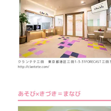
クランテテ三田 東京都港区三田1-3-31FORECAST三田
http://clantete.com/
あそび×きづき＝まなび