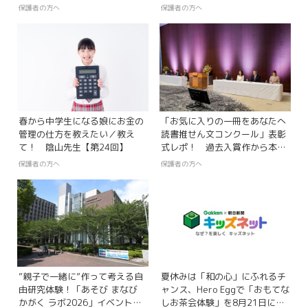
立て教室」参加者募集中
保護者の方へ
保護者の方へ
春から中学生になる娘にお金の
「お気に入りの一冊をあなたへ
管理の仕方を教えたい／教え
読書推せん文コンクール」表彰
て！ 陰山先生【第24回】
式レポ！ 過去入賞作から本を
探せるライブラリー機能も登場
保護者の方へ
保護者の方へ
”親子で一緒に”作って考える自
夏休みは「和の心」にふれるチ
由研究体験！「あそび まなび
ャンス、Hero Eggで「おもてな
かがく ラボ2026」イベントレ
しお茶会体験」を8月21日に開