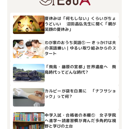
夏休みは「何もしない」くらいがちょ
うどいい 沼田晶弘先生に聞く「親が
笑顔の夏休み」
わが家のおうち英語① ― きっかけは夫
の英語嫌い｜ゆるい取り組みからのス
タート
「飛鳥・藤原の宮都」世界遺産へ 飛
鳥時代ってどんな時代？
カルビーが袋を白黒に 「ナフサショ
ック」って何？
中学入試・合格者の本棚① 女子学院
へ進学～読書習慣が育んだ多角的な視
野と学びの土台