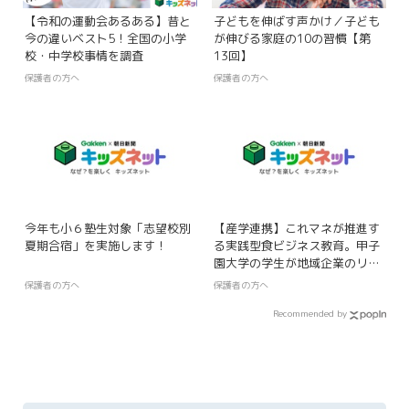
【令和の運動会あるある】昔と
子どもを伸ばす声かけ／子ども
今の違いベスト5！全国の小学
が伸びる家庭の10の習慣【第
校・中学校事情を調査
13回】
保護者の方へ
保護者の方へ
今年も小６塾生対象「志望校別
【産学連携】これマネが推進す
夏期合宿」を実施します！
る実践型食ビジネス教育。甲子
園大学の学生が地域企業のリア
ルな「採用課題解決」に挑む特
保護者の方へ
保護者の方へ
別授業を実施
Recommended by