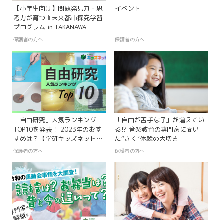
【小学生向け】問題発見力・思
イベント
考力が育つ『未来都市探究学習
プログラム in TAKANAWA
GATEWAY CITYツアーレポート
保護者の方へ
保護者の方へ
「自由研究」人気ランキング
「自由が苦手な子」が増えてい
TOP10を発表！ 2023年のおす
る!? 音楽教育の専門家に聞い
すめは？【学研キッズネット編
た“きく”体験の大切さ
集長が解説】
保護者の方へ
保護者の方へ