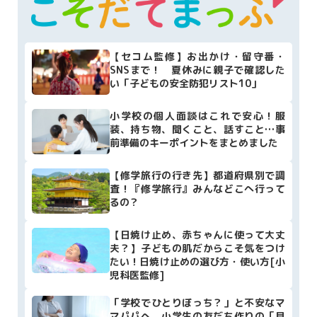
【セコム監修】お出かけ・留守番・
SNSまで！ 夏休みに親子で確認した
い「子どもの安全防犯リスト10」
小学校の個人面談はこれで安心！服
装、持ち物、聞くこと、話すこと…事
前準備のキーポイントをまとめました
【修学旅行の行き先】都道府県別で調
査！『修学旅行』みんなどこへ行って
るの？
【日焼け止め、赤ちゃんに使って大丈
夫？】子どもの肌だからこそ気をつけ
たい！日焼け止めの選び方・使い方[小
児科医監修]
「学校でひとりぼっち？」と不安なマ
マパパへ。小学生の友だち作りの「見