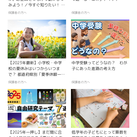
みよう！／今すぐ知りたい！ 親
子のための、学ぶアプリ探検隊
保護者の方へ
保護者の方へ
【第81回】
【2023年最新】小学校・中学
中学受験ってどうなの？ わが
校の夏休みはいつからいつま
子にあった進路の考え方
で？ 都道府県別「夏季休暇一
覧」
保護者の方へ
保護者の方へ
【2025年一押し】まだ間に合
低学年の子どもにとって算数を