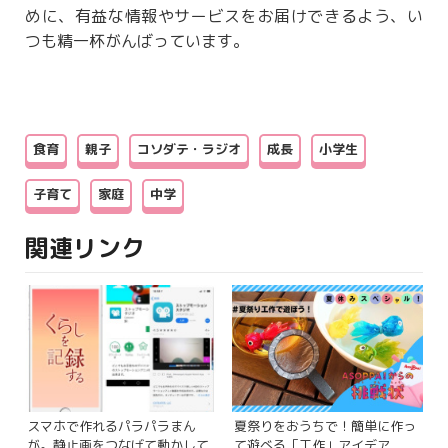
めに、有益な情報やサービスをお届けできるよう、い
つも精一杯がんばっています。
食育
親子
コソダテ・ラジオ
成長
小学生
子育て
家庭
中学
関連リンク
スマホで作れるパラパラまん
夏祭りをおうちで！簡単に作っ
が。静止画をつなげて動かして
て遊べる「工作」アイデア