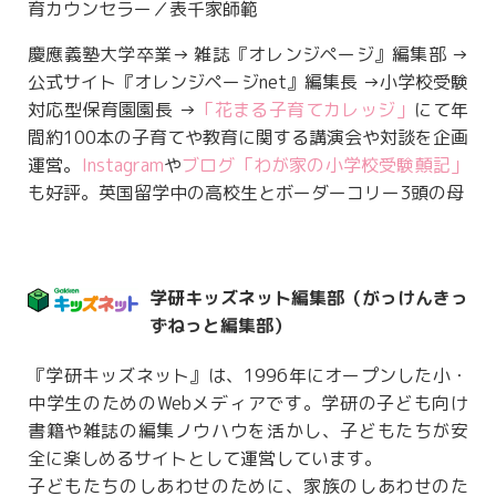
育カウンセラー／表千家師範
慶應義塾大学卒業→ 雑誌『オレンジページ』編集部 →
公式サイト『オレンジページnet』編集長 →小学校受験
対応型保育園園長 →
「花まる子育てカレッジ」
にて年
間約100本の子育てや教育に関する講演会や対談を企画
運営。
Instagram
や
ブログ「わが家の小学校受験顛記」
も好評。英国留学中の高校生とボーダーコリー3頭の母
学研キッズネット編集部（がっけんきっ
ずねっと編集部）
『学研キッズネット』は、1996年にオープンした小・
中学生のためのWebメディアです。学研の子ども向け
書籍や雑誌の編集ノウハウを活かし、子どもたちが安
全に楽しめるサイトとして運営しています。
子どもたちのしあわせのために、家族のしあわせのた