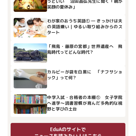
うどいい 沼田晶弘先生に聞く「親が
笑顔の夏休み」
わが家のおうち英語① ― きっかけは夫
の英語嫌い｜ゆるい取り組みからのス
タート
「飛鳥・藤原の宮都」世界遺産へ 飛
鳥時代ってどんな時代？
カルビーが袋を白黒に 「ナフサショ
ック」って何？
中学入試・合格者の本棚① 女子学院
へ進学～読書習慣が育んだ多角的な視
野と学びの土台
EduAのサイトで
ニュースを読みたい人はこちら