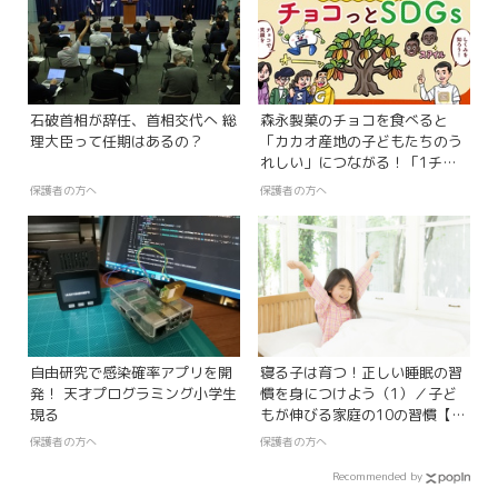
石破首相が辞任、首相交代へ 総
森永製菓のチョコを食べると
理大臣って任期はあるの？
「カカオ産地の子どもたちのう
れしい」につながる！「1チョ
コ for 1スマイル」
保護者の方へ
保護者の方へ
自由研究で感染確率アプリを開
寝る子は育つ！正しい睡眠の習
発！ 天才プログラミング小学生
慣を身につけよう（1）／子ど
現る
もが伸びる家庭の10の習慣【第
1回】
保護者の方へ
保護者の方へ
Recommended by