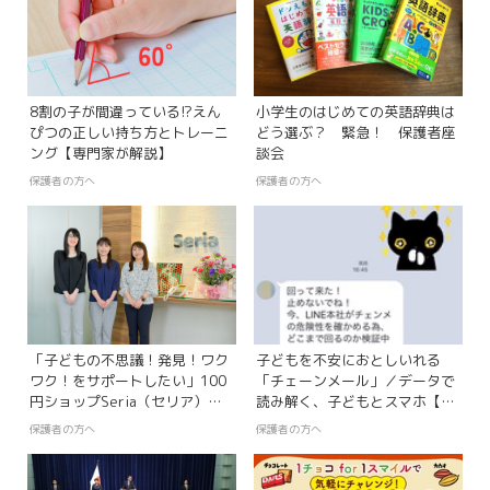
8割の子が間違っている!?えん
小学生のはじめての英語辞典は
ぴつの正しい持ち方とトレーニ
どう選ぶ？ 緊急！ 保護者座
ング【専門家が解説】
談会
保護者の方へ
保護者の方へ
「子どもの不思議！発見！ワク
子どもを不安におとしいれる
ワク！をサポートしたい」100
「チェーンメール」／データで
円ショップSeria（セリア）の
読み解く、子どもとスマホ【第
挑戦【まなびおうえんパートナ
20回】
保護者の方へ
保護者の方へ
ー】