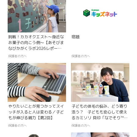
挑戦！カカオクエスト～身近な
宿題
お菓子の向こう側～【あそびま
なびかがくラボ2026レポー
ト】
保護者の方へ
保護者の方へ
やりたいことが見つかってスイ
子どもの体毛の悩み、どう寄り
ッチが入ると人は変わる／子ど
添う？ 子どもも安心して使え
もが伸びる親力【第2回】
るカミソリ 貝印「なでそり™」
開発の思い
保護者の方へ
保護者の方へ