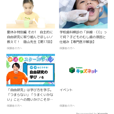
夏休み特別編 その1 自主的に
学校歯科検診の「斜線・CO」っ
自由研究に取り組んでほしい／
て何？子どものむし歯の原因と
教えて！ 陰山先生【第17回】
仕組み【専門医が解説】
保護者の方へ
保護者の方へ
「自由研究」は学び方を学ぶ。
イベント
「つまらない」「うまくいかな
い」ことへの問いかけこそが最
大の学び【伊沢式スクールライ
保護者の方へ
保護者の方へ
フ-第2回-】
Recommended by