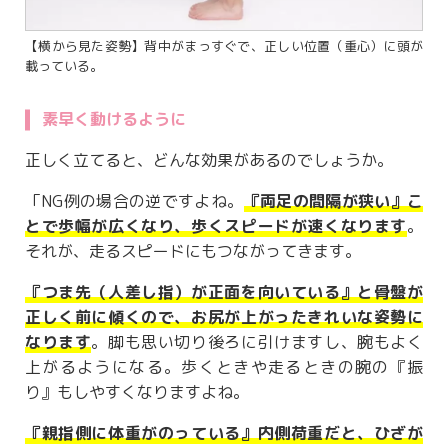
【横から見た姿勢】背中がまっすぐで、正しい位置（重心）に頭が
載っている。
素早く動けるように
正しく立てると、どんな効果があるのでしょうか。
「NG例の場合の逆ですよね。
『
両足の間隔が狭い
』こ
とで歩幅が広くなり、歩くスピードが速くなります
。
それが、走るスピードにもつながってきます。
『つま先（人差し指）が正面を向いている』と骨盤が
正しく前に傾くので、お尻が上がったきれいな姿勢に
なります
。脚も思い切り後ろに引けますし、腕もよく
上がるようになる。歩くときや走るときの腕の『振
り』もしやすくなりますよね。
『親指側に体重がのっている』内側荷重だと、ひざが