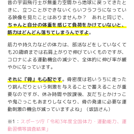
昔の宇宙飛行士が無重力空間から地球に戻ってきたと
きに、立つことができないくらいフラフラになってい
る映像を見たことはありませんか？ あれと同じで、
ちゃんと自分の体重を感じて負荷をかけていないと、
筋力はどんどん落ちてしまうんですよ
。
筋力や持久力などの体力は、部活などをしていなくて
も20歳頃までは右肩上がりで伸びていくものですが、
コロナによる運動機会の減少で、全体的に伸び率が緩
やかになっています。
それに『骨』も心配です
。骨密度は若いうちに走った
り跳んだりという刺激を与えることで蓄えることが重
要なのですが、休み時間や放課後、友だちとかけっこ
や鬼ごっこもあまりしなくなり、骨の発達に必要な運
動刺激の機会が減っていますよね」（坂詰さん）
※1：
スポーツ庁「令和3年度全国体力・運動能力、運
動習慣等調査結果」