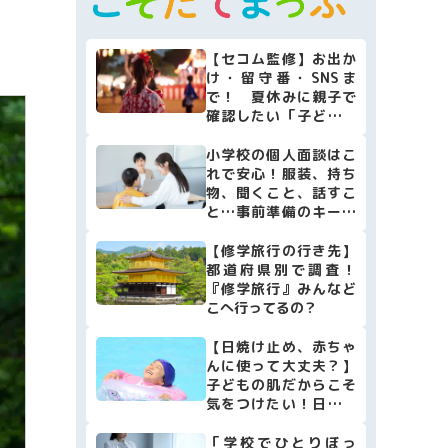
マネー
本・映画
【セコム監修】お出か
け・留守番・SNSま
子育て情報全般
で！ 夏休みに親子で
確認したい「子どもの
安全防犯リスト10」
小学校の個人面談はこ
れで安心！服装、持ち
物、聞くこと、話すこ
と…事前準備のキーポ
イントをまとめました
【修学旅行の行き先】
都道府県別で調査！
『修学旅行』みんなど
こへ行ってるの？
【日焼け止め、赤ちゃ
んに使って大丈夫？】
子どもの肌だからこそ
気をつけたい！日焼け
止めの選び方・使い方
[小児科医監修]
「学校でひとりぼっ