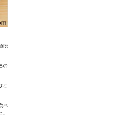
値段
もの
なこ
食べ
と、