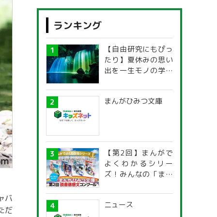
ランキング
【自由研究にもぴっ
たり】夏休みの思い
出を一生モノの学び
に！「光の不思議」
探究ガイド
まんがひみつ文庫
【第2回】まんがで
よくわかるシリー
ズ！みんなの「まん
がひみつ文庫」読書
感想文コンクール
ャバ
ニュース
ただ