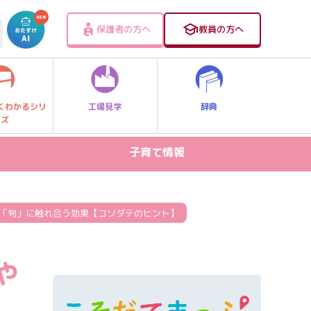
保護者の方へ
教員の方へ
工場見学
辞典
くわかるシリ
ーズ
子育て情報
病気・ケガ
お出かけスポット
や「旬」に触れ合う効果【コソダテのヒント】
スマホ・PC関連
や
家庭学習
食事・食育