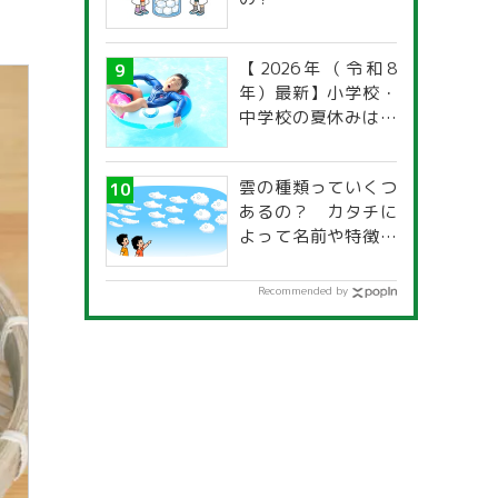
【2026年（令和8
年）最新】小学校・
中学校の夏休みはい
つからいつまで？ 都
道府県別「夏季休暇
雲の種類っていくつ
一覧」
あるの？ カタチに
よって名前や特徴が
違うの？
Recommended by