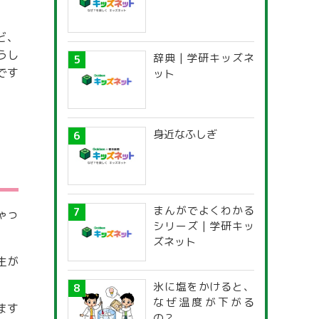
ど、
うし
辞典 | 学研キッズネ
です
ット
身近なふしぎ
まんがでよくわかる
ゃっ
シリーズ | 学研キッ
ズネット
生が
氷に塩をかけると、
なぜ温度が下がる
ます
の？