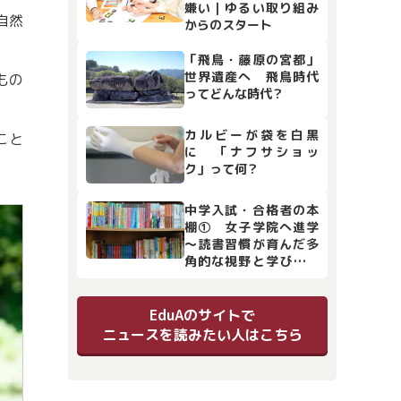
嫌い｜ゆるい取り組み
自然
からのスタート
「飛鳥・藤原の宮都」
世界遺産へ 飛鳥時代
もの
ってどんな時代？
カルビーが袋を白黒
こと
に 「ナフサショッ
ク」って何？
中学入試・合格者の本
棚① 女子学院へ進学
～読書習慣が育んだ多
角的な視野と学びの土
台
EduAのサイトで
ニュースを読みたい人はこちら