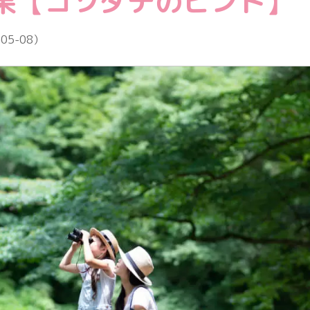
果【コソダテのヒント】
教育情報全般
-05-08
）