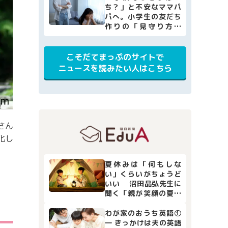
ち？」と不安なママパ
パへ。小学生の友だち
作りの「見守り方」
と、家庭でできる4つの
サポート
こそだてまっぷのサイトで
ニュースを読みたい人はこちら
さん
化し
夏休みは「何もしな
い」くらいがちょうど
いい 沼田晶弘先生に
聞く「親が笑顔の夏休
み」
わが家のおうち英語①
― きっかけは夫の英語