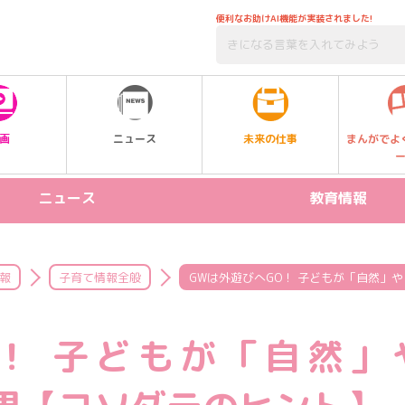
便利なお助けAI機能が実装されました!
未来の仕事
画
ニュース
まんがでよ
ニュース
教育情報
リリース情報
STEAM
新製品
プログラミング
報
子育て情報全般
GWは外遊びへGO！ 子どもが「自然」
イベント
受験
O！ 子どもが「自然」
習い事
SDGs