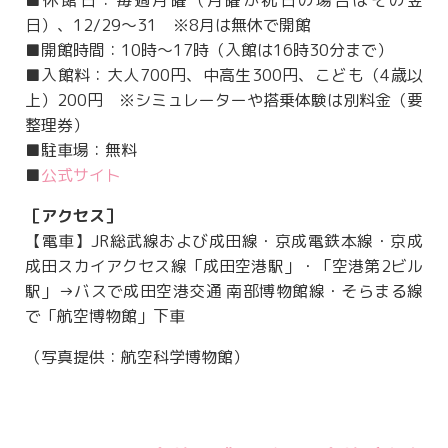
■休館日：毎週月曜（月曜が祝日の場合はその翌
日）、12/29～31 ※8月は無休で開館
■開館時間：10時～17時（入館は16時30分まで）
■入館料：大人700円、中高生300円、こども（4歳以
上）200円 ※シミュレーターや搭乗体験は別料金（要
整理券）
■駐車場：無料
■
公式サイト
［アクセス］
【電車】JR総武線および成田線・京成電鉄本線・京成
成田スカイアクセス線「成田空港駅」・「空港第2ビル
駅」→バスで成田空港交通 南部博物館線・そらまる線
で「航空博物館」下車
（写真提供：航空科学博物館）