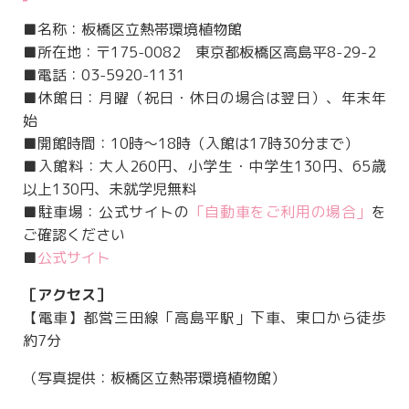
■名称：板橋区立熱帯環境植物館
■所在地：〒175-0082 東京都板橋区⾼島平8-29-2
■電話：03-5920-1131
■休館日：月曜（祝日・休日の場合は翌日）、年末年
始
■開館時間：10時～18時（入館は17時30分まで）
■入館料：大人260円、小学生・中学生130円、65歳
以上130円、未就学児無料
■駐車場：公式サイトの
「自動車をご利用の場合」
を
ご確認ください
■
公式サイト
［アクセス］
【電車】都営三田線「高島平駅」下車、東口から徒歩
約7分
（写真提供：板橋区立熱帯環境植物館）