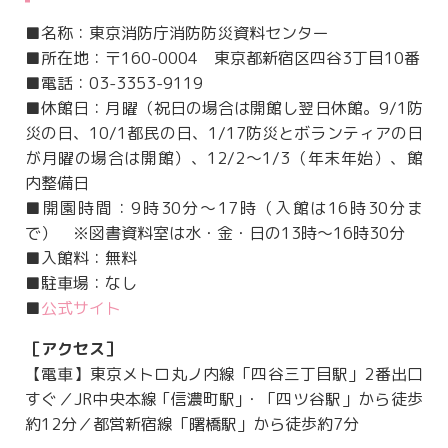
■名称：東京消防庁消防防災資料センター
■所在地：〒160-0004 東京都新宿区四谷3丁目10番
■電話：03-3353-9119
■休館日：月曜（祝日の場合は開館し翌日休館。9/1防
災の日、10/1都民の日、1/17防災とボランティアの日
が月曜の場合は開館）、12/2～1/3（年末年始）、館
内整備日
■開園時間：9時30分～17時（入館は16時30分ま
で） ※図書資料室は水・金・日の13時～16時30分
■入館料：無料
■駐車場：なし
■
公式サイト
［アクセス］
【電車】東京メトロ丸ノ内線「四谷三丁目駅」2番出口
すぐ／JR中央本線 ｢信濃町駅｣・「四ツ谷駅」から徒歩
約12分／都営新宿線「曙橋駅」から徒歩約7分