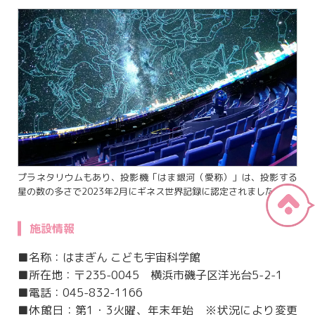
プラネタリウムもあり、投影機「はま銀河（愛称）」は、投影する
星の数の多さで2023年2月にギネス世界記録に認定されました。
施設情報
■名称：はまぎん こども宇宙科学館
■所在地：〒235-0045 横浜市磯子区洋光台5-2-1
■電話：045-832-1166
■休館日：第1・3火曜、年末年始 ※状況により変更