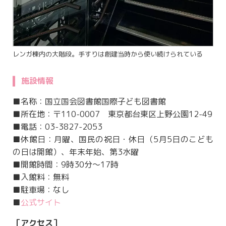
レンガ棟内の大階段。手すりは創建当時から使い続けられている
施設情報
■名称：国立国会図書館国際子ども図書館
■所在地：〒110-0007 東京都台東区上野公園12-49
■電話：03-3827-2053
■休館日：月曜、国民の祝日・休日（5月5日のこども
の日は開館）、年末年始、第3水曜
■開館時間：9時30分～17時
■入館料：無料
■駐車場：なし
■
公式サイト
［アクセス］