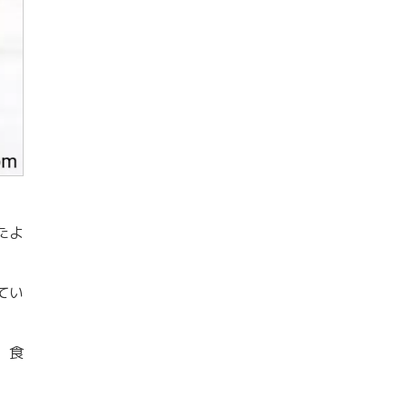
たよ
てい
。食