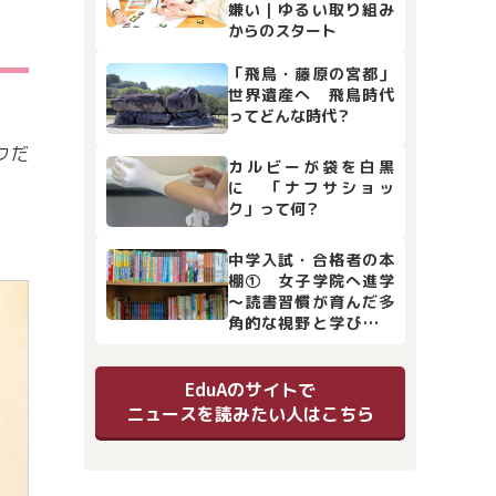
嫌い｜ゆるい取り組み
からのスタート
「飛鳥・藤原の宮都」
世界遺産へ 飛鳥時代
ってどんな時代？
クだ
カルビーが袋を白黒
に 「ナフサショッ
ク」って何？
中学入試・合格者の本
棚① 女子学院へ進学
～読書習慣が育んだ多
角的な視野と学びの土
台
EduAのサイトで
ニュースを読みたい人はこちら