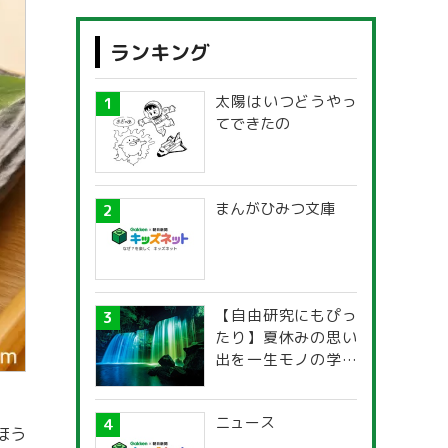
ランキング
太陽はいつどうやっ
てできたの
まんがひみつ文庫
【自由研究にもぴっ
たり】夏休みの思い
出を一生モノの学び
に！「光の不思議」
探究ガイド
ニュース
ほう