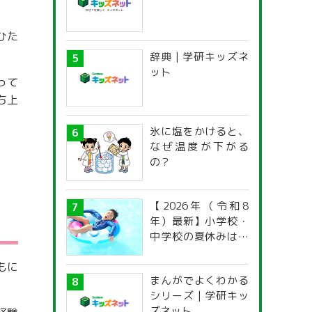
ひた
辞典 | 学研キッズネ
ット
って
ち上
氷に塩をかけると、
なぜ温度が下がる
の？
【2026年（令和8
年）最新】小学校・
中学校の夏休みはい
つからいつまで？ 都
もに
道府県別「夏季休暇
まんがでよくわかる
一覧」
シリーズ | 学研キッ
ズネット