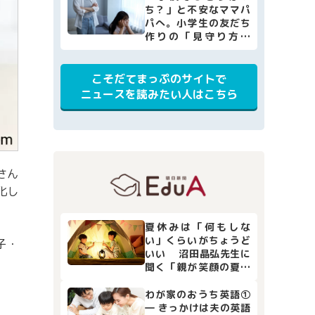
ち？」と不安なママパ
パへ。小学生の友だち
作りの「見守り方」
と、家庭でできる4つの
サポート
こそだてまっぷのサイトで
ニュースを読みたい人はこちら
さん
化し
夏休みは「何もしな
い」くらいがちょうど
子・
いい 沼田晶弘先生に
聞く「親が笑顔の夏休
み」
わが家のおうち英語①
― きっかけは夫の英語