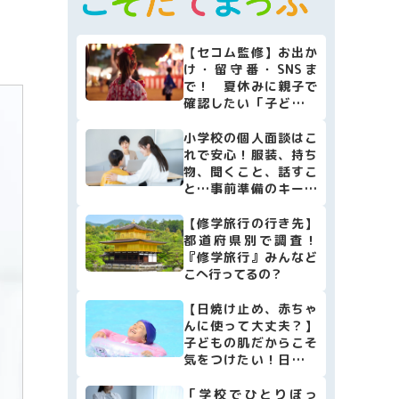
マネー
本・映画
【セコム監修】お出か
け・留守番・SNSま
子育て情報全般
で！ 夏休みに親子で
確認したい「子どもの
安全防犯リスト10」
小学校の個人面談はこ
れで安心！服装、持ち
物、聞くこと、話すこ
と…事前準備のキーポ
イントをまとめました
【修学旅行の行き先】
都道府県別で調査！
『修学旅行』みんなど
こへ行ってるの？
【日焼け止め、赤ちゃ
んに使って大丈夫？】
子どもの肌だからこそ
気をつけたい！日焼け
止めの選び方・使い方
[小児科医監修]
「学校でひとりぼっ