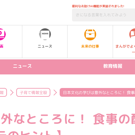
便利なお助けAI機能が実装されました!
未来の仕事
画
ニュース
まんがでよ
ニュース
教育情報
リリース情報
STEAM
新製品
プログラミング
報
子育て情報全般
日本文化の学びは意外なところに！ 食
イベント
受験
外なところに！ 食事の
習い事
SDGs