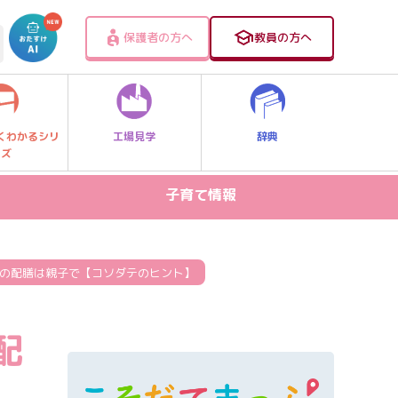
保護者の方へ
教員の方へ
工場見学
辞典
くわかるシリ
ーズ
子育て情報
病気・ケガ
お出かけスポット
事の配膳は親子で【コソダテのヒント】
スマホ・PC関連
配
家庭学習
食事・食育