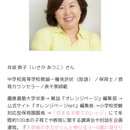
井坂 敦子（いさか あつこ）さん
中学校高等学校教諭一種免許状（国語） ／保育士／食
育カウンセラー／表千家師範
慶應義塾大学卒業→ 雑誌『オレンジページ』編集部 →
公式サイト『オレンジページnet』編集長 →小学校受験
対応型保育園園長 →
「花まる子育てカレッジ」
にて年
間約100本の子育てや教育に関する講演会や対談を企画
運営。『
入学後の学力がぐんと伸びる 0～6歳の見守り