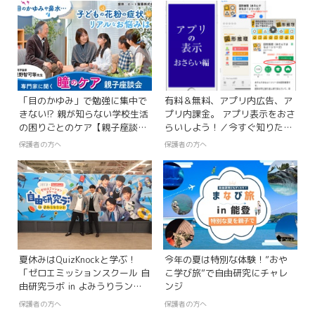
「目のかゆみ」で勉強に集中で
有料＆無料、アプリ内広告、ア
きない!? 親が知らない学校生活
プリ内課金。 アプリ表示をおさ
の困りごとのケア【親子座談
らいしよう！／今すぐ知りた
会】
い！ 親子のための、学ぶアプリ
保護者の方へ
保護者の方へ
探検隊【第77回】
夏休みはQuizKnockと学ぶ！
今年の夏は特別な体験！”おや
「ゼロエミッションスクール 自
こ学び旅”で自由研究にチャレ
由研究ラボ in よみうりラン
ンジ
ド」
保護者の方へ
保護者の方へ