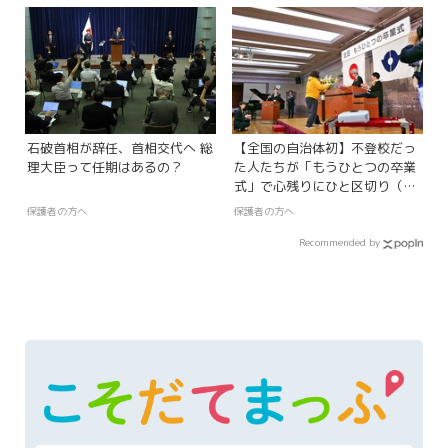
石破首相が辞任、首相交代へ 総
【全国の自治体初】不登校だっ
理大臣って任期はあるの？
た人たちが「もうひとつの卒業
式」で心残りにひと区切り（東
京都北区）
保護者の方へ
保護者の方へ
Recommended by