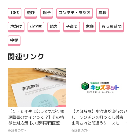
10代
遊び
親子
コソダテ・ラジオ
成長
声がけ
小学生
親力
子育て
家庭
おうち時間
中学
関連リンク
【５・６年生になって気づく発
【医師解説】水疱瘡が流行の兆
達障害のサインって⁉】その特
し ワクチンを打っても感染
徴と対応策［小児科専門医監
虫刺されと間違うケースも 感
修］
染拡大を防ぐには？
保護者の方へ
保護者の方へ