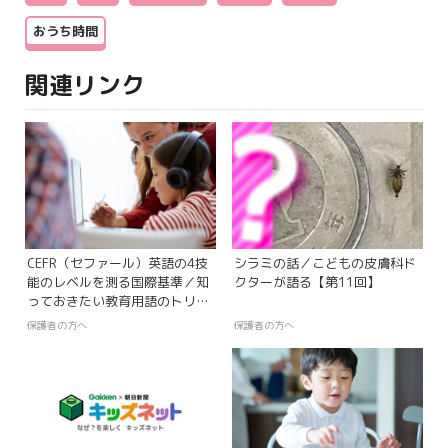
おうち時間
関連リンク
CEFR（セファール）英語の4技
シラミの話／こどもの皮膚科ド
能のレベルを測る国際基準／知
クターが語る【第11回】
っておきたい教育用語のトリセ
ツ【第11回】
保護者の方へ
保護者の方へ