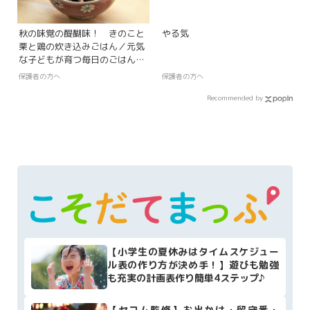
秋の味覚の醍醐味！ きのこと
やる気
栗と鶏の炊き込みごはん／元気
な子どもが育つ毎日のごはん
【第47回（最終回）】
保護者の方へ
保護者の方へ
Recommended by
【小学生の夏休みはタイムスケジュー
ル表の作り方が決め手！】遊びも勉強
も充実の計画表作り簡単4ステップ♪
【セコム監修】お出かけ・留守番・