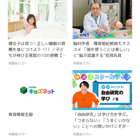
寝る子は育つ！正しい睡眠の習
脳科学者・篠原菊紀教授もオス
慣を身につけよう（1）／子ど
スメ 「頭を使うことは楽しい」
もが伸びる家庭の10の習慣【第
と“脳が認識する”知育玩具
1回】
保護者の方へ
保護者の方へ
教育情報全般
「自由研究」は学び方を学ぶ。
「つまらない」「うまくいかな
い」ことへの問いかけこそが最
大の学び【伊沢式スクールライ
保護者の方へ
保護者の方へ
フ-第2回-】