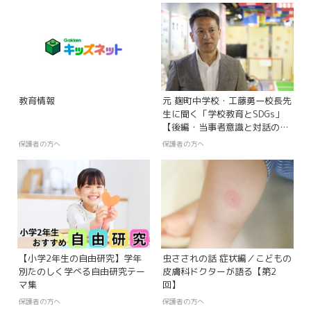
教育情報
元 麹町中学校・工藤勇一校長先
生に聞く「学校教育とSDGs」
【後編・当事者意識と対話の重
要性】
保護者の方へ
保護者の方へ
【小学2年生の自由研究】学年
虫さされの話 症状編／こどもの
別たのしく学べる自由研究テー
皮膚科ドクターが語る【第2
マ集
回】
保護者の方へ
保護者の方へ