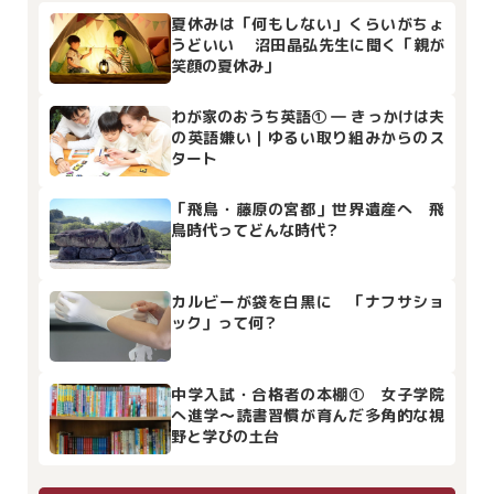
夏休みは「何もしない」くらいがちょ
うどいい 沼田晶弘先生に聞く「親が
笑顔の夏休み」
わが家のおうち英語① ― きっかけは夫
の英語嫌い｜ゆるい取り組みからのス
タート
「飛鳥・藤原の宮都」世界遺産へ 飛
鳥時代ってどんな時代？
カルビーが袋を白黒に 「ナフサショ
ック」って何？
中学入試・合格者の本棚① 女子学院
へ進学～読書習慣が育んだ多角的な視
野と学びの土台