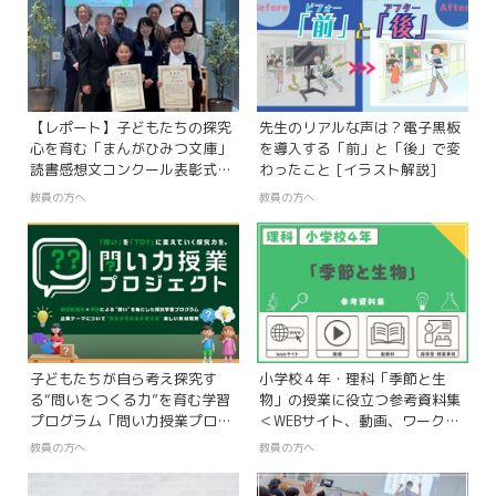
【レポート】子どもたちの探究
先生のリアルな声は？電子黒板
心を育む「まんがひみつ文庫」
を導入する「前」と「後」で変
読書感想文コンクール表彰式を
わったこと [イラスト解説]
開催！
教員の方へ
教員の方へ
子どもたちが自ら考え探究す
小学校４年・理科「季節と生
る“問いをつくる力”を育む学習
物」の授業に役立つ参考資料集
プログラム「問い力授業プロジ
＜WEBサイト、動画、ワークシ
ェクト」とは？
ート、指導案＞
教員の方へ
教員の方へ