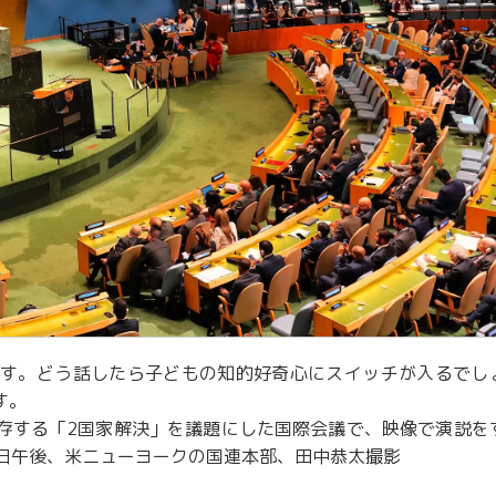
す。どう話したら子どもの知的好奇心にスイッチが入るでし
す。
存する「2国家解決」を議題にした国際会議で、映像で演説を
22日午後、米ニューヨークの国連本部、田中恭太撮影