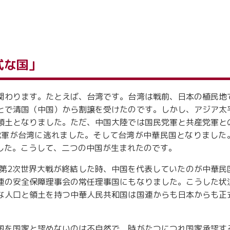
式な国」
関わります。たとえば、台湾です。台湾は戦前、日本の植民地
とで清国（中国）から割譲を受けたのです。しかし、アジア太
領土となりました。ただ、中国大陸では国民党軍と共産党軍と
党軍が台湾に逃れました。そして台湾が中華民国となりました
した。こうして、二つの中国が生まれたのです。
に第2次世界大戦が終結した時、中国を代表していたのが中華民
連の安全保障理事会の常任理事国にもなりました。こうした状
な人口と領土を持つ中華人民共和国は国連からも日本からも正
国を国家と認めないのは不自然で、時がたつにつれ国家承認す