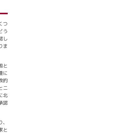
くつ
どう
認し
りま
国と
連に
教的
とニ
に北
承認
り、
家と