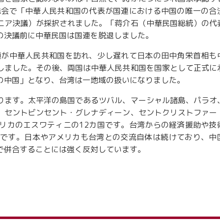
総会で「中華人民共和国の代表が国連における中国の唯一の合
ニア決議）が採択されました。「蒋介石（中華民国総統）の代
の決議前に中華民国は国連を脱退しました。
領が中華人民共和国を訪れ、少し遅れて日本の田中角栄首相も
しました。その後、両国は中華人民共和国を国家として正式に
の中国」となり、台湾は一地域の扱いになりました。
ります。太平洋の島国であるツバル、マーシャル諸島、パラオ
、セントビンセント・グレナディーン、セントクリストファー
リカのエスワティニの12カ国です。台湾からの経済援助や技
です。日本やアメリカも台湾との交流自体は続けており、中
で併合することには強く反対しています。