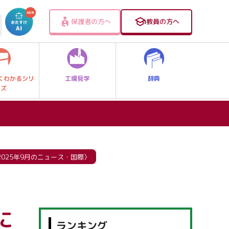
保護者の方へ
教員の方へ
工場見学
辞典
くわかるシリ
ーズ
025年9月のニュース・国際〉
に
ランキング