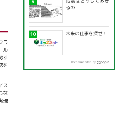
地震はどうしておき
るの
未来の仕事を探せ！
フラ
、ル
認す
Recommended by
認を
イス
らな
実現