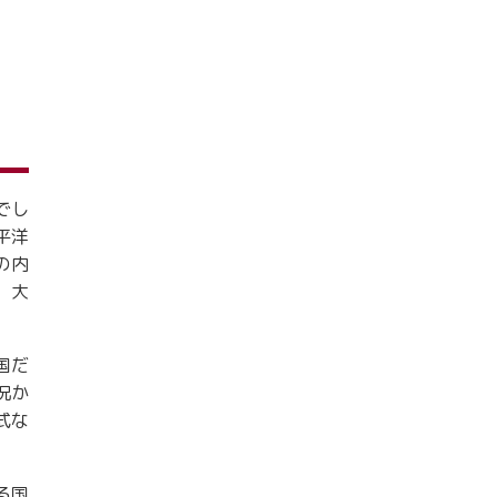
でし
平洋
の内
。大
国だ
況か
式な
る国