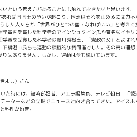
ないという考え方があることにも触れておきたいと思います。
があれば国同士の争いが起こり、国連はそれを止めるには力不
うした人たちが「世界がひとつの国になればいい」と考えて
理学賞を受賞した科学者のアインシュタイン氏や著名なイギリ
理学賞を受賞した科学者の湯川秀樹氏、「憲政の父」とよばれ
た石橋湛山氏らも運動の積極的な賛同者でした。その高い理想
がりはありません。しかし、運動は今も続いています。
きよし）さん
ていた時には、経済部記者、アエラ編集長、テレビ朝日 「報
ンテーターなどの立場でニュースと向き合ってきた。アイスホ
と料理が好き。