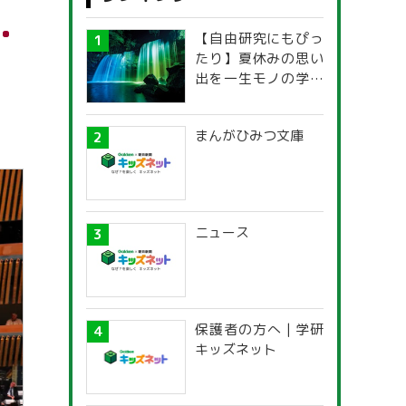
・
【自由研究にもぴっ
たり】夏休みの思い
出を一生モノの学び
に！「光の不思議」
探究ガイド
まんがひみつ文庫
ニュース
保護者の方へ | 学研
キッズネット