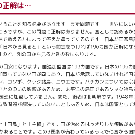
の正解は…
いうことを知る必要があります。まず問題です。「世界にはい
ころですが、この問題に正解はありません。国として認めるか
場で数えるかによって答えが違ってくるのです。日本が国家承
「日本から見ると」という前提をつければ196カ国が正解にな
すので、別の国から見ると別の数になります。
目安になります。国連加盟国は193カ国です。日本の196カ
加盟していない国が四つあり、日本が承認していないけれど国
ン、コソボ、クック諸島、ニウエです。バチカンについては宗
アとの争いの影響があるため、太平洋の島国であるクック諸島
国連に加盟していません。また、後者は北朝鮮です。1948年
拉致問題が解決していないこともあるため、日本は国家として
と「国民」と「主権」です。国が治めるはっきりした領域があ
があることです。この3要素が備わっているうえで他国から国