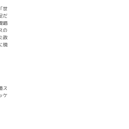
「世
足だ
提唱
スの
た政
に現
道ス
ッケ