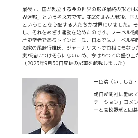
最後に、国が乱立する今の世界の形が最終の形では
界連邦」という考え方です。第2次世界大戦後、国
ということを心配する人たちが世界にいました。そ
し、それをめざす運動を始めたのです。ノーベル物
歴史学者であるトインビー氏、日本ではノーベル物
治家の尾崎行雄氏、ジャーナリストで首相にもなっ
実が追いつけそうにないため、今はかつての盛り上
（2025年9月30日配信の記事を転載しました）
一色清（いっしき・
朝日新聞社に勤め
テーション」コメ
ーと高校野球と囲碁