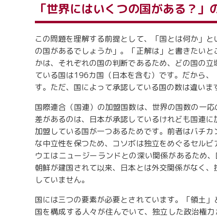
「世界にはいくつの国がある？」
この問題を理解する前提として、「国とは何か」と
の国があるでしょうか」。「正解は」と書きたいと
かは、それぞれの国の判断であるため、どの国の立
ている国は196カ国（日本を含む）です。だから、
す。ただ、国によって承認している国の数は違いま
国際連合（国連）の加盟国数は、世界の国数の一応の
差があるのは、日本が承認しているけれども国連に
加盟している国が一つあるためです。前者はバチカ
な中立性を保つため、コソボは独立をめぐるセルビ
ウエはニュージーランドとの深い関係があるため、
朝鮮が建国されて以来、日本とは外交関係がなく、
していません。
国には三つの要素が必要とされています。「領土」
国を構成する人々が住んでいて、独立した政治権力