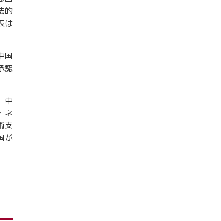
法的
表は
中国
承認
、中
・ネ
術支
国が