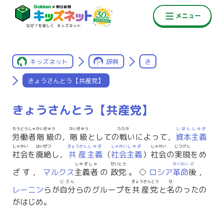
キッズネット
辞典
き
きょうさんとう【共産党】
きょうさんとう【共産党】
ろうどうしゃ
かいきゅう
かいきゅう
たたか
しほん
しゅぎ
労働者
階級
の，
階級
としての
戦
いによって，
資本
主義
しゃかい
はいぜつ
きょうさん
しゅぎ
しゃかい
しゅぎ
しゃかい
じつげん
社会
を
廃絶
し，
共産
主義
（
社会
主義
）
社会
の
実現
をめ
しゅぎしゃ
せいとう
かくめい
ご
ざす，
マルクス
主義者
の
政党
。◇
ロシア
革命
後
，
じぶん
きょうさんとう
な
レーニン
らが
自分
らのグループを
共産党
と
名
のったの
がはじめ。