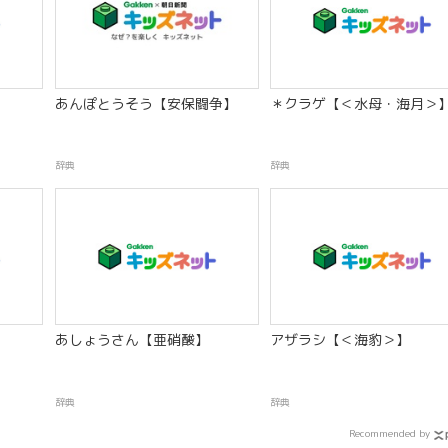
あんぽとうそう【安保闘争】
＊クラゲ【＜水母・海月＞
辞典
辞典
あしょうさん【亜硝酸】
アザラシ【＜海豹＞】
辞典
辞典
Recommended by