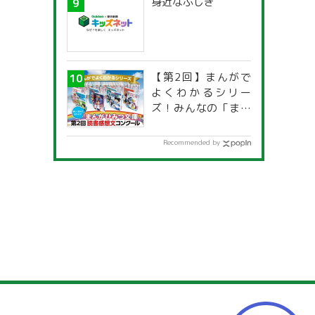
身近なふしぎ
【第2回】まんがで
よくわかるシリー
ズ！みんなの「まん
がひみつ文庫」読書
感想文コンクール
Recommended by