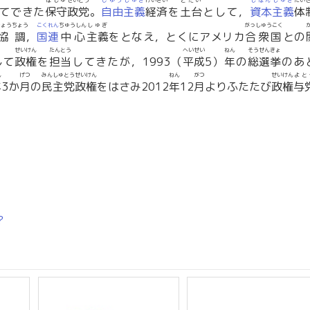
ほしゅ
せいとう
じゆう
しゅぎ
けいざい
どだい
しほん
しゅぎ
たい
てできた
保守
政党
。
自由
主義
経済
を
土台
として，
資本
主義
体
きょうちょう
こくれん
ちゅうしん
しゅぎ
がっしゅうこく
協調
，
国連
中心
主義
をとなえ，とくにアメリカ
合衆国
との
せいけん
たんとう
へいせい
ねん
そうせんきょ
して
政権
を
担当
してきたが，1993（
平成
5）
年
の
総選挙
のあ
ん
げつ
みんしゅとう
せいけん
ねん
がつ
せいけん
よと
年
3か
月
の
民主党
政権
をはさみ2012
年
12
月
よりふたたび
政権
与
？