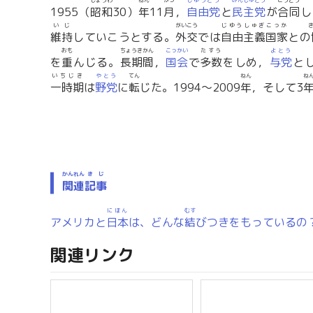
しょうわ
ねん
がつ
じゆうとう
みんしゅとう
ごうどう
1955（
昭和
30）
年
11
月
，
自由党
と
民主党
が
合同
し
いじ
がいこう
じゆう
しゅぎ
こっか
維持
していこうとする。
外交
では
自由
主義
国家
との
おも
ちょうきかん
こっかい
たすう
よとう
を
重
んじる。
長期間
，
国会
で
多数
をしめ，
与党
と
いちじき
やとう
てん
ねん
ね
一時期
は
野党
に
転
じた。1994～2009
年
，そして3
かんれん
きじ
関連
記事
にほん
むす
アメリカと
日本
は、どんな
結
びつきをもっているの
関連リンク