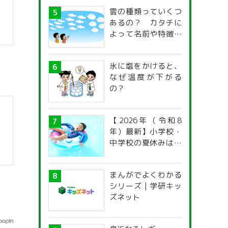
雲の種類っていくつ
あるの？ カタチに
よって名前や特徴が
違うの？
】
氷に塩をかけると、
なぜ温度が下がる
の？
【2026年（令和8
年）最新】小学校・
中学校の夏休みはい
つからいつまで？ 都
道府県別「夏季休暇
まんがでよくわかる
一覧」
シリーズ | 学研キッ
ズネット