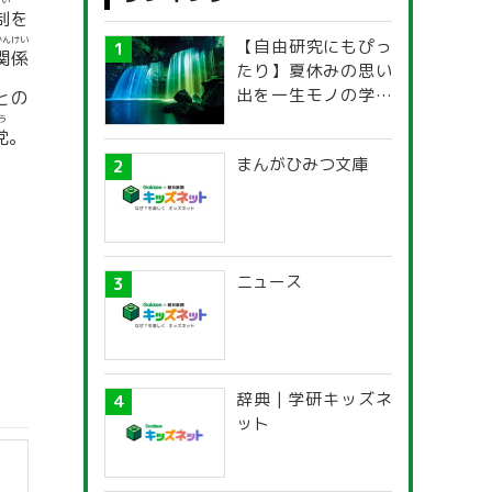
せい
制
を
かんけい
【自由研究にもぴっ
関係
たり】夏休みの思い
出を一生モノの学び
との
に！「光の不思議」
う
党
。
探究ガイド
まんがひみつ文庫
ニュース
辞典 | 学研キッズネ
ット