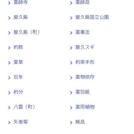
薬師寺
薬師岳
屋久島
屋久島国立公園
屋久島（町）
薬事法
約数
屋久スギ
薬草
約束手形
厄年
薬物依存
約分
薬包紙
八雲（町）
薬用植物
矢車菊
焼岳