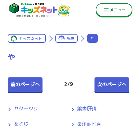
キッズネット
辞典
や
や
2
/
9
前のページへ
次のページへ
ヤクーツク
薬害肝炎
薬さじ
薬剤耐性菌