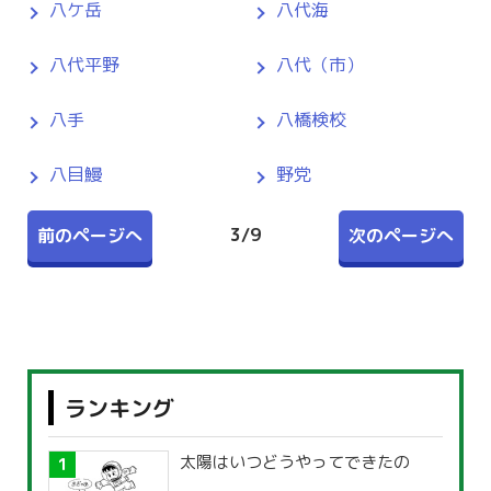
八ケ岳
八代海
八代平野
八代（市）
八手
八橋検校
八目鰻
野党
3
/
9
前のページへ
次のページへ
ランキング
太陽はいつどうやってできたの