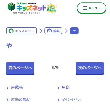
キッズネット
辞典
や
や
3
/
9
前のページへ
次のページへ
屋敷森
屋島
屋島の戦い
やじろべえ