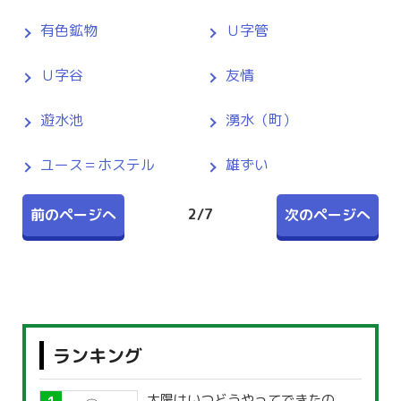
有色鉱物
Ｕ字管
Ｕ字谷
友情
遊水池
湧水（町）
ユース＝ホステル
雄ずい
2
/
7
前のページへ
次のページへ
ランキング
太陽はいつどうやってできたの