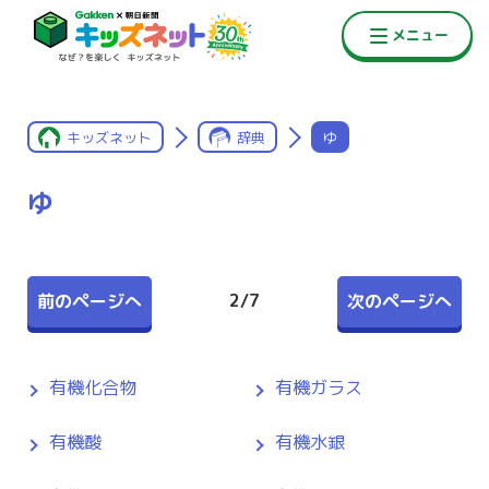
キッズネット
辞典
ゆ
ゆ
2
/
7
前のページへ
次のページへ
有機化合物
有機ガラス
有機酸
有機水銀