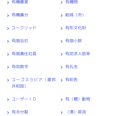
有機農業
有機物
有機養分
結城（市）
ユークリッド
有形文化財
有限会社
有限小数
有限責任社員
有効求人倍率
有効数字
有孔虫
ユーゴスラビア（連邦
有彩色
共和国）
ユーザーＩＤ
有〈櫛〉動物
有糸分裂
〈湧〉昇流