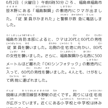
6
月
2日
（
火曜日
）
午前
6
時
30
分
ごろ、
福島県
福島市
ささきの
ふくしま
せいこう
しきち
ない
で
笹木野
にある「
福島
製鋼
」の
敷地
内
にクマが
出
まし
じゅうぎょう
いん
けいさつ
きゅうきゅう
でんわ
た。「
従業
員
がかまれた」と
警察
が
救急
に
電話
しま
した。
ふくしまし
しょうぼう
ほんぶ
だい
だい
だんせい
福島市
消防
本部
によると、クマは20
代
と60
代
の
男性
じゅうぎょう
いん
おそ
きたがわ
じゅうたく
ち
む
だい
従業
員
を
襲
いました。
北側
の
住宅
地
に
向
かい、80
代
じょせい
おそ
ふくしま
せい
こう
ほくせい
の
女性
を
襲
いました。さらに、
福島
製
鋼
から
北西
に500
はな
しきち
ない
メートルほど
離
れた「OKIシンフォテック」の
敷地
内
に
はい
だい
だんせい
おそ
にん
入
って、60
代
の
男性
を
襲
いました。4
人
とも、けがをし
びょういん
はこ
て
病院
に
運
ばれました。
げんば
おうう
せん
ささきの
えき
ちか
まわ
じゅうたく
がい
現場
はJR
奥羽
線
笹木野
駅
の
近
くです。
周
りには
住宅
街
ひろ
ちか
しょうがっこう
ちゅうがっこう
やす
が
広
がっています。
近
くにある
小学校
と
中学校
は
休
み