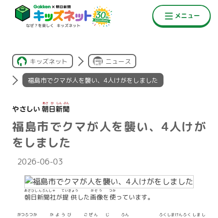
キッズネット
ニュース
福島市でクマが人を襲い、4人けがをしました
福島市でクマが人を襲い、4人けが
をしました
2026-06-03
あさひしんぶんしゃ
ていきょう
がぞう
つか
朝日新聞社
が
提供
した
画像
を
使
っています。
がつ
ふつか
かようび
ごぜん
じ
ふん
ふくしまけん
ふくしまし