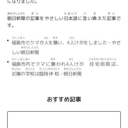
になりました。
あさひしんぶん
きじ
にほんご
い
か
きじ
朝日新聞
の
記事
をやさしい
日本語
に
言
い
換
えた
記事
で
す。
ふくしまし
ひと
おそ
にん
福島市
でクマが
人
を
襲
い、4
人
けがをしました - やさ
あさひしんぶん
しい
朝日新聞
ふくしまし
ない
おそ
にん
じゅうたく
がい
しゅうへん
福島市
内
でクマに
襲
われ4
人
けが
住宅
街
周辺
、
きんりん
がっこう
りんじ
きゅうこう
あさひしんぶん
近隣
の
学校
は
臨時
休校
-
朝日新聞
おすすめ記事